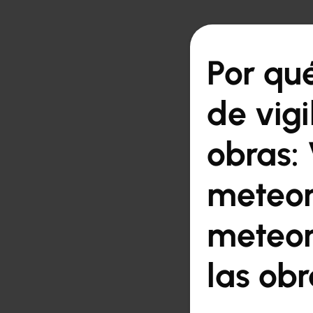

Volver a la vista gen
Por qué
de vig
obras: 
meteor
meteor
las obr