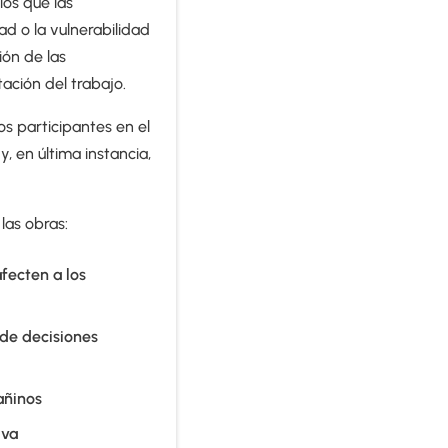
los que las
 o la vulnerabilidad
ión de las
ación del trabajo.
s participantes en el
, en última instancia,
las obras:
fecten a los
 de decisiones
añinos
iva