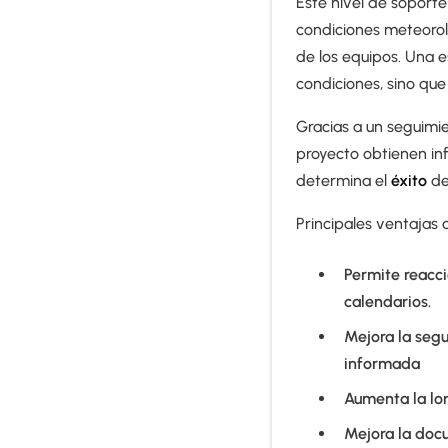
Este nivel de soporte
condiciones meteorol
de los equipos. Una 
condiciones, sino qu
Gracias a un seguimie
proyecto obtienen i
determina el
éxito
de
Principales ventajas 
Permite reacci
calendarios.
Mejora la seg
informada
Aumenta la lo
Mejora la doc