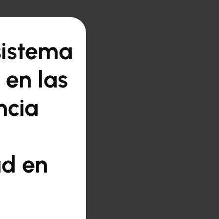
sistema
 en las
ncia
ad en