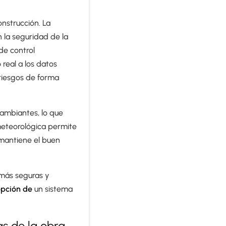
onstrucción. La
 la seguridad de la
 de control
real a los datos
 riesgos de forma
cambiantes, lo que
meteorológica permite
 mantiene el buen
 más seguras y
opción de
un sistema
s de la obra