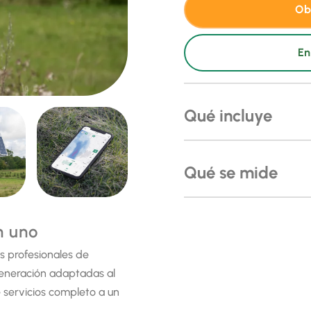
Ob
En
Qué incluye
Estación meteorológi
Qué se mide
Tornillo de fijación a
Envío
Cantidad e intensidad
n uno
Piezas de repuesto s
Velocidad del viento
os profesionales de
Estación de repuesto,
Temperatura del aire
generación adaptadas al
Número ilimitado de 
Presión del aire
 servicios completo a un
Tarjeta SIM para la 