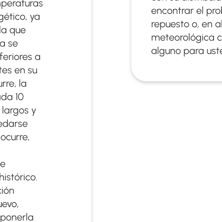
emperaturas
encontrar el pr
gético, ya
repuesto o, en a
la que
meteorológica c
ga se
alguno para ust
feriores a
tes en su
re, la
ada 10
 largos y
uedarse
ocurre,
se
istórico.
ción
uevo,
 ponerla