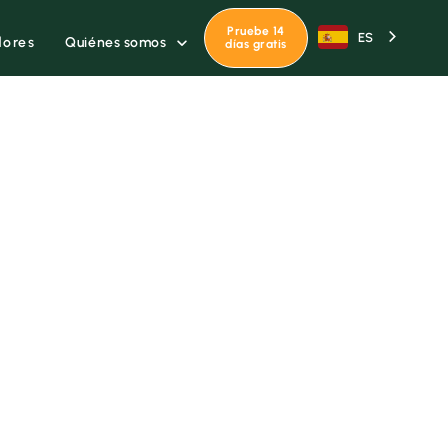
Pruebe 14
ES
Quiénes somos
dores

días gratis