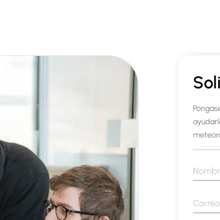
Sol
Póngas
ayudarl
meteoro