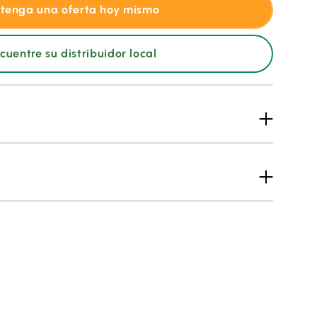
tenga una oferta hoy mismo
cuentre su distribuidor local
ca alimentada con energía solar
l suelo y varilla de montaje
 de la lluvia
egún sea necesario
 y rachas
 si fuera necesario
usuarios en la aplicación Cordulus
transmisión de datos