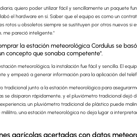
iaria, quiero poder utilizar fácil y sencillamente un paquete fun
abó el hardware en sí. Saber que el equipo es como un contra
 rotos u obsoletos siempre se sustituyen por otros nuevos si e
, me pareció inteligente."
comprar la estación meteorológica Cordulus se bas
 un concepto que sonaba competente".
estación meteorológica, la instalación fue fácil y sencilla. El equi
nte y empezó a generar información para la aplicación del telé
o tradicional junto a la estación meteorológica para asegurarme
s se disiparon rápidamente, y el pluviómetro tradicional dejó de
experiencia, un pluviómetro tradicional de plástico puede mali
mililitro, una estación meteorológica no deja lugar a interpret
nes agrícolas acertadas con datos meteor