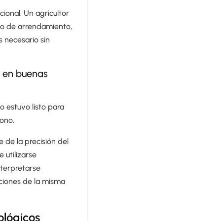
cional. Un agricultor
to de arrendamiento,
s necesario sin
ó en buenas
po estuvo listo para
fono.
 de la precisión del
 utilizarse
nterpretarse
aciones de la misma
ológicos