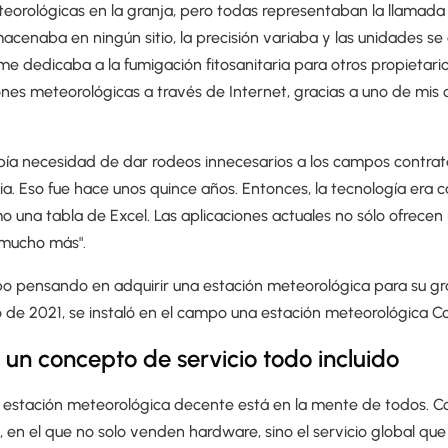
teorológicas en la granja, pero todas representaban la llamada
acenaba en ningún sitio, la precisión variaba y las unidades s
 dedicaba a la fumigación fitosanitaria para otros propietario
nes meteorológicas a través de Internet, gracias a uno de mis c
ía necesidad de dar rodeos innecesarios a los campos contrat
ia. Eso fue hace unos quince años. Entonces, la tecnología era c
o una tabla de Excel. Las aplicaciones actuales no sólo ofrece
 mucho más".
o pensando en adquirir una estación meteorológica para su gra
 de 2021, se instaló en el campo una estación meteorológica Co
e un concepto de servicio todo incluido
a estación meteorológica decente está en la mente de todos. Co
en el que no solo venden hardware, sino el servicio global que