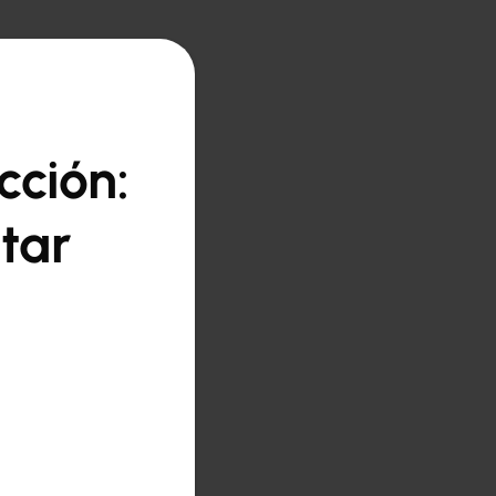
cción:
tar