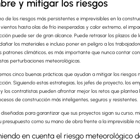
bre y mitigar los riesgos
o de los riesgos más persistentes e imprevisibles en la construc
s vientos hasta olas de frío inesperadas y calor extremo, el imp
ción puede ser de gran alcance. Puede retrasar los plazos de l
dañar los materiales e incluso poner en peligro a los trabajador
os patrones climáticos, es más importante que nunca contar con
estas perturbaciones meteorológicas.
remos cinco buenas prácticas que ayudan a mitigar los riesgos 
ción. Siguiendo estas estrategias, los jefes de proyecto, los em
y los contratistas pueden afrontar mejor los retos que plantea l
cesos de construcción más inteligentes, seguros y resistentes.
 diseñadas para garantizar que sus proyectos sigan su curso, mi
 presupuesto como su mano de obra frente a la imprevisible nat
teniendo en cuenta el riesgo meteorológico de