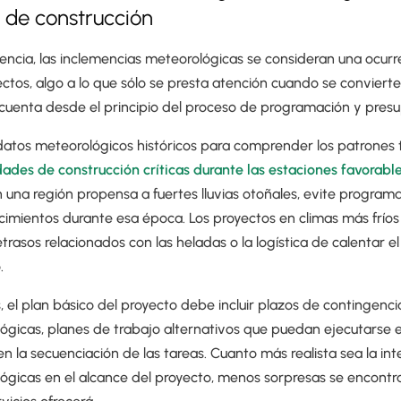
 de construcción
ncia, las inclemencias meteorológicas se consideran una ocurre
ectos, algo a lo que sólo se presta atención cuando se conviert
 cuenta desde el principio del proceso de programación y presu
ar datos meteorológicos históricos para comprender los patrones t
dades de construcción críticas durante las estaciones favorabl
 una región propensa a fuertes lluvias otoñales, evite program
e cimientos durante esa época. Los proyectos en climas más frí
etrasos relacionados con las heladas o la logística de calentar 
.
s, el plan básico del proyecto debe incluir plazos de contingenci
ógicas, planes de trabajo alternativos que puedan ejecutarse 
en la secuenciación de las tareas. Cuanto más realista sea la int
ógicas en el alcance del proyecto, menos sorpresas se encontr