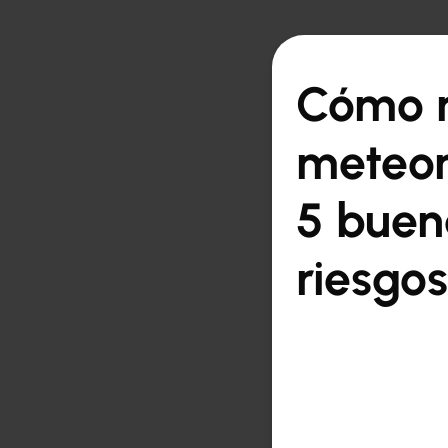

Volver a la vista gen
Cómo m
meteor
5 buen
riesgos