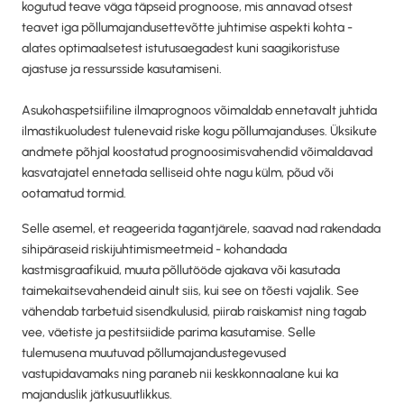
kogutud teave väga täpseid prognoose, mis annavad otsest
teavet iga põllumajandusettevõtte juhtimise aspekti kohta -
alates optimaalsetest istutusaegadest kuni saagikoristuse
ajastuse ja ressursside kasutamiseni.
Asukohaspetsiifiline ilmaprognoos võimaldab ennetavalt juhtida
ilmastikuoludest tulenevaid riske kogu põllumajanduses. Üksikute
andmete põhjal koostatud prognoosimisvahendid võimaldavad
kasvatajatel ennetada selliseid ohte nagu külm, põud või
ootamatud tormid.
Selle asemel, et reageerida tagantjärele, saavad nad rakendada
sihipäraseid riskijuhtimismeetmeid - kohandada
kastmisgraafikuid, muuta põllutööde ajakava või kasutada
taimekaitsevahendeid ainult siis, kui see on tõesti vajalik. See
vähendab tarbetuid sisendkulusid, piirab raiskamist ning tagab
vee, väetiste ja pestitsiidide parima kasutamise. Selle
tulemusena muutuvad põllumajandustegevused
vastupidavamaks ning paraneb nii keskkonnaalane kui ka
majanduslik jätkusuutlikkus.