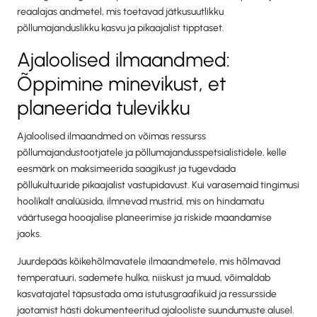
reaalajas andmetel, mis toetavad jätkusuutlikku
põllumajanduslikku kasvu ja pikaajalist tipptaset.
Ajaloolised ilmaandmed:
Õppimine minevikust, et
planeerida tulevikku
Ajaloolised ilmaandmed on võimas ressurss
põllumajandustootjatele ja põllumajandusspetsialistidele, kelle
eesmärk on maksimeerida saagikust ja tugevdada
põllukultuuride pikaajalist vastupidavust. Kui varasemaid tingimusi
hoolikalt analüüsida, ilmnevad mustrid, mis on hindamatu
väärtusega hooajalise planeerimise ja riskide maandamise
jaoks.
Juurdepääs kõikehõlmavatele ilmaandmetele, mis hõlmavad
temperatuuri, sademete hulka, niiskust ja muud, võimaldab
kasvatajatel täpsustada oma istutusgraafikuid ja ressursside
jaotamist hästi dokumenteeritud ajalooliste suundumuste alusel.