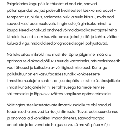
Paigaldades kogu põllule täiustatud andurid, saavad
põllumajandustootjad pidevalt kvaliteetset keskkonnateavet -
temperatuur, niiskus, sademete hulk ja tuule kiirus -, mida nad
saavad kasutada muutuvate tingimuste jälgimiseks minutite
kaupa. Need kohalikud andmed võimaldavad kasvatajatel teha
kiireid otsuseid kastmise, väetamise ja kahjuritõrje kohta, vältides
kulukaid vigu, mida üldised prognoosid sageli põhjustavad.
Näiteks aitab mikrokliima mustrite täpne jälgimine määrata
optimaalseid aknaid põllukultuuride kastmiseks, mis maksimeerib
vee tõhusust ja kaitseb ala- või liigkastmise eest. Kuna iga
põllukultuur on eri kasvufaasides tundlik konkreetsete
ilmastikumuutujate suhtes, on juurdepääs sellistele üksikasjalikele
ilmastikunäitajatele kriitilise tähtsusega taimede tervise
säilitamiseks ja lõppkokkuvõttes saagikuse optimeerimiseks.
Välitingimustes kasutatavate ilmastikunäidikute abil saadud
teadmised laienevad ka riskijuhtimisele. Tuvastades suundumusi
ja anomaaliaid kohalikes ilmaandmetes, saavad tootjad
ennetada ja leevendada haigussurve, külma või põua mõju