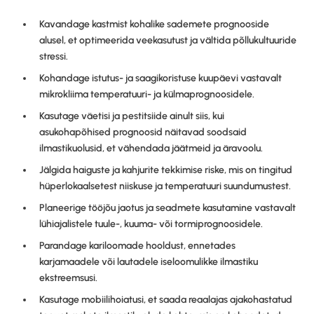
Kavandage kastmist kohalike sademete prognooside
alusel, et optimeerida veekasutust ja vältida põllukultuuride
stressi.
Kohandage istutus- ja saagikoristuse kuupäevi vastavalt
mikrokliima temperatuuri- ja külmaprognoosidele.
Kasutage väetisi ja pestitsiide ainult siis, kui
asukohapõhised prognoosid näitavad soodsaid
ilmastikuolusid, et vähendada jäätmeid ja äravoolu.
Jälgida haiguste ja kahjurite tekkimise riske, mis on tingitud
hüperlokaalsetest niiskuse ja temperatuuri suundumustest.
Planeerige tööjõu jaotus ja seadmete kasutamine vastavalt
lühiajalistele tuule-, kuuma- või tormiprognoosidele.
Parandage kariloomade hooldust, ennetades
karjamaadele või lautadele iseloomulikke ilmastiku
ekstreemsusi.
Kasutage mobiilihoiatusi, et saada reaalajas ajakohastatud