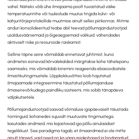
vahel. Näiteks võib ühe ilmajaama poolt tuvastatud väike
temperatuurinihe või tuuleolude muutus tingida külvi- või
kahjuritõrjeprotokollide muutmise ainult selles piirkonnas. Mitme
anduri konsolideeritud teabe abil teevad põllumajandustootjad
usaldusväärsemaid ja õigeaegsemaid valikuid, vähendades
aktiivselt riske ja ressursside raiskamist.
Selline täpne
seire
võimaldab ennetavat juhtimist, kuna
andmetes esinevad kõrvalekalded märgitakse kohe tähelepanu
saamiseks, mis võimaldab kiiremini reageerida ebasoodsatele
ilmastikutingimustele. Lõppkokkuvõttes loob hajutatud
ilmajaamade integreerimine täiustatud põllumajanduse
ilmaseirevõrkudega paindliku süsteemi, mis sobib tänapäeva
väljakutsetele.
Põllumajandustootjad saavad võimaluse igapäevaselt täiustada
toiminguid, kohanedes sujuvalt muutuvate tingimustega,
kasutades andmeid, mis kajastavad iga põllu ainulaadset
tegelikkust. See paradigma tagab, et ilmaandmed ei ole mitte
ainult täpsed, vaid need on ka väga asjakohased ja hindamatud