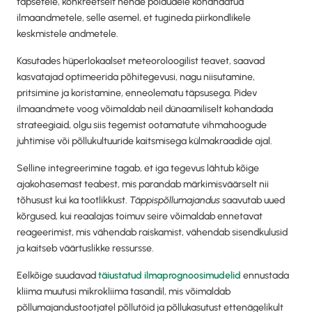
täpsetele, konkreetselt nende põldudele kohandatud
ilmaandmetele, selle asemel, et tugineda piirkondlikele
keskmistele andmetele.
Kasutades hüperlokaalset meteoroloogilist teavet, saavad
kasvatajad optimeerida põhitegevusi, nagu niisutamine,
pritsimine ja koristamine, enneolematu täpsusega. Pidev
ilmaandmete voog võimaldab neil dünaamiliselt kohandada
strateegiaid, olgu siis tegemist ootamatute vihmahoogude
juhtimise või põllukultuuride kaitsmisega külmakraadide ajal.
Selline integreerimine tagab, et iga tegevus lähtub kõige
ajakohasemast teabest, mis parandab märkimisväärselt nii
tõhusust kui ka tootlikkust.
Täppispõllumajandus
saavutab uued
kõrgused, kui reaalajas toimuv seire võimaldab ennetavat
reageerimist, mis vähendab raiskamist, vähendab sisendkulusid
ja kaitseb väärtuslikke ressursse.
Eelkõige suudavad
täiustatud ilmaprognoosimudelid
ennustada
kliima muutusi mikrokliima tasandil, mis võimaldab
põllumajandustootjatel põllutöid ja põllukasutust ettenägelikult