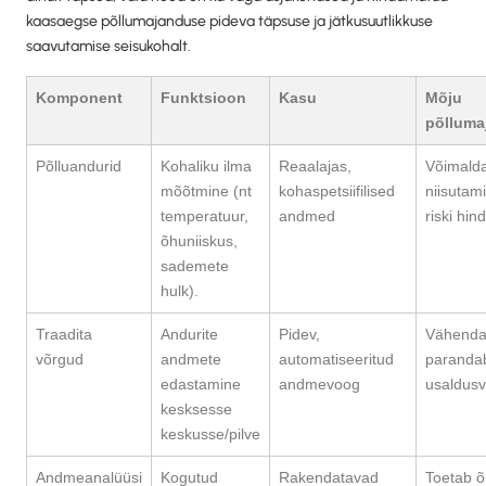
kaasaegse põllumajanduse pideva täpsuse ja jätkusuutlikkuse
saavutamise seisukohalt.
Komponent
Funktsioon
Kasu
Mõju
põlluma
Põlluandurid
Kohaliku ilma
Reaalajas,
Võimalda
mõõtmine (nt
kohaspetsiifilised
niisutami
temperatuur,
andmed
riski hin
õhuniiskus,
sademete
hulk).
Traadita
Andurite
Pidev,
Vähenda
võrgud
andmete
automatiseeritud
parandab
edastamine
andmevoog
usaldusv
kesksesse
keskusse/pilve
Andmeanalüüsi
Kogutud
Rakendatavad
Toetab õ