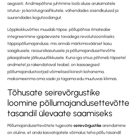
aegsasti. Andmepõhine juhtimine loob aluse arukamatele
istutus- ja koristusgraafikutele, vähendades sisendkulusid ja
suurendades kogutoodangut.
Lõppkokkuvõttes muudab täpse, põllupõhise ilmateabe
integreerimine igapäevaste tavadega revolutsiooniliseks
täppispõllumajanduse, mis annab märkimisväärset kasu
saagikusele, ressursikasutusele ja põllumajandusettevõtte
pikaajalisele jätkusuutlikkusele. Kuna iga otsus põhineb täpsetel
andmetel ja rakendataval teabel, on kaasaegsed
põllumajandustootjad võimelised kiiresti kohanema,
maksimeerima oma saaki ja tagama edu muutuvas kliimas.
Tõhusate seirevõrgustike
loomine põllumajandusettevõtte
tasandil ülevaate saamiseks
Põllumajandusettevõtete tugevate
seirevõrgustike
arendamine
on oluline, et anda kasvatajatele võimalus teha põllu tasandil