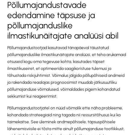
Põllumajandustavade
edendamine täpsuse ja
põllumajanduslike
ilmastikunäitajate analüüsi abil
Põllumajandustootjad kasutavad tänapäeval täiustatud
põllumajanduslike ilmastikunäitajate analüüsi, et teha arukamaid
otsuseid kogu oma tegevuse kohta, kasutades täpset
ilmastikuseiret, et optimeerida saagikoristuse tulemusi ja
tõhustada riskijuhtimist. Võimalus jälgida põllupõhiseid andmeid
ja rakendada reaalajas prognoosimist muudab jätkusuutliku
põllumajanduse võimalused, võimaldades pigem kohandatud
sekkumist kui reageerimist.
Põllumajandustootjatel on nüüd võimalik ette näha probleeme,
kohandada strateegiaid ning tagada nii ressursitõhusus kui ka
taimekaitse. See üleminek andmepõhisele, täpsuspõhisele
lähenemisviisile ei tõsta mitte ainult põllumajanduse tootlikkust,