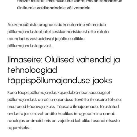
teavet raskete ilmastikuolude kohta, mis on kohandatud
üksikutele valdkondadele või varadele.
Asukohapõhiste prognooside kasutamine võimaldab
põllumajandustootjatel keskkonnariskidest ette rutata,
edendades vastupidavat ja jätkusuutlikku
põllumajandustegevust.
Ilmaseire: Olulised vahendid ja
tehnoloogiad
täppispõllumajanduse jaoks
Kuna täppispõllumajandus kujundab ümber kaasaegset
põllumajandust, on põllumajandusettevõtte ilmaseire tõhusus
muutunud hädavajalikuks. Täpsete ilmajaamade, täiustatud
andurite ja seirevahendite hoolikas integreerimine annab
reaalajas andmeid, mis on vajalikud kohaliku tasandi otsuste
tegemiseks.