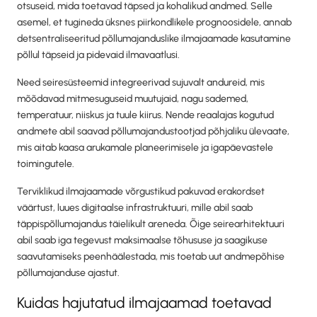
otsuseid, mida toetavad täpsed ja kohalikud andmed. Selle
asemel, et tugineda üksnes piirkondlikele prognoosidele, annab
detsentraliseeritud põllumajanduslike ilmajaamade kasutamine
põllul täpseid ja pidevaid ilmavaatlusi.
Need seiresüsteemid integreerivad sujuvalt andureid, mis
mõõdavad mitmesuguseid muutujaid, nagu sademed,
temperatuur, niiskus ja tuule kiirus. Nende reaalajas kogutud
andmete abil saavad põllumajandustootjad põhjaliku ülevaate,
mis aitab kaasa arukamale planeerimisele ja igapäevastele
toimingutele.
Terviklikud ilmajaamade võrgustikud pakuvad erakordset
väärtust, luues digitaalse infrastruktuuri, mille abil saab
täppispõllumajandus täielikult areneda. Õige seirearhitektuuri
abil saab iga tegevust maksimaalse tõhususe ja saagikuse
saavutamiseks peenhäälestada, mis toetab uut andmepõhise
põllumajanduse ajastut.
Kuidas hajutatud ilmajaamad toetavad