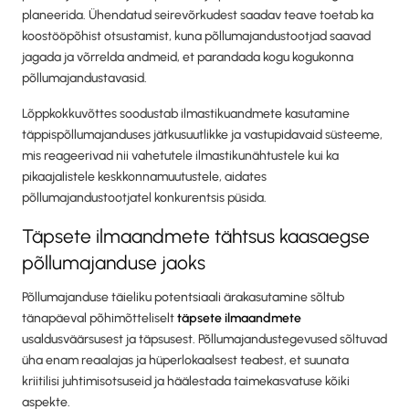
planeerida. Ühendatud seirevõrkudest saadav teave toetab ka
koostööpõhist otsustamist, kuna põllumajandustootjad saavad
jagada ja võrrelda andmeid, et parandada kogu kogukonna
põllumajandustavasid.
Lõppkokkuvõttes soodustab ilmastikuandmete kasutamine
täppispõllumajanduses jätkusuutlikke ja vastupidavaid süsteeme,
mis reageerivad nii vahetutele ilmastikunähtustele kui ka
pikaajalistele keskkonnamuutustele, aidates
põllumajandustootjatel konkurentsis püsida.
Täpsete ilmaandmete tähtsus kaasaegse
põllumajanduse jaoks
Põllumajanduse täieliku potentsiaali ärakasutamine sõltub
tänapäeval põhimõtteliselt
täpsete ilmaandmete
usaldusväärsusest ja täpsusest. Põllumajandustegevused sõltuvad
üha enam reaalajas ja hüperlokaalsest teabest, et suunata
kriitilisi juhtimisotsuseid ja häälestada taimekasvatuse kõiki
aspekte.