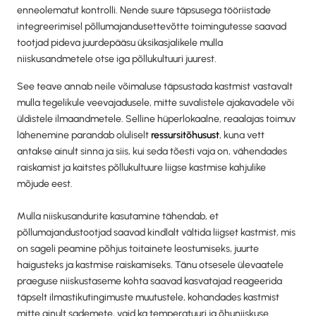
enneolematut kontrolli. Nende suure täpsusega tööriistade
integreerimisel põllumajandusettevõtte toimingutesse saavad
tootjad pideva juurdepääsu üksikasjalikele mulla
niiskusandmetele otse iga põllukultuuri juurest.
See teave annab neile võimaluse täpsustada kastmist vastavalt
mulla tegelikule veevajadusele, mitte suvalistele ajakavadele või
üldistele ilmaandmetele. Selline hüperlokaalne, reaalajas toimuv
lähenemine parandab oluliselt
ressursitõhusust
, kuna vett
antakse ainult sinna ja siis, kui seda tõesti vaja on, vähendades
raiskamist ja kaitstes põllukultuure liigse kastmise kahjulike
mõjude eest.
Mulla niiskusandurite kasutamine tähendab, et
põllumajandustootjad saavad kindlalt vältida liigset kastmist, mis
on sageli peamine põhjus toitainete leostumiseks, juurte
haigusteks ja kastmise raiskamiseks. Tänu otsesele ülevaatele
praeguse niiskustaseme kohta saavad kasvatajad reageerida
täpselt ilmastikutingimuste muutustele, kohandades kastmist
mitte ainult sademete, vaid ka temperatuuri ja õhuniiskuse