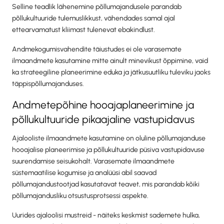
Selline teadlik lähenemine põllumajandusele parandab
põllukultuuride tulemuslikkust, vähendades samal ajal
ettearvamatust kliimast tulenevat ebakindlust.
Andmekogumisvahendite täiustudes ei ole varasemate
ilmaandmete kasutamine mitte ainult minevikust õppimine, vaid
ka strateegiline planeerimine eduka ja jätkusuutliku tuleviku jaoks
täppispõllumajanduses.
Andmetepõhine hooajaplaneerimine ja
põllukultuuride pikaajaline vastupidavus
Ajalooliste ilmaandmete kasutamine on oluline põllumajanduse
hooajalise planeerimise ja põllukultuuride püsiva vastupidavuse
suurendamise seisukohalt. Varasemate ilmaandmete
süstemaatilise kogumise ja analüüsi abil saavad
põllumajandustootjad kasutatavat teavet, mis parandab kõiki
põllumajandusliku otsustusprotsessi aspekte.
Uurides ajaloolisi mustreid - näiteks keskmist sademete hulka,