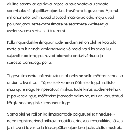
oluline samm järjepideva, täpse ja rakendatava ülevaate
saamiseks kõigis põllumajandusettevõtete tegevustes. Ajastul,
mil andmetel põhinevad otsused määravad edu, mõjutavad
põllumajandusettevõtte ilmaseire seadmete kvaliteet ja
usaldusväärsus otseselt tulemusi.
Põllumajanduslike ilmajaamade hindamisel on oluline kaaluda
mitte ainult nende eraldiseisvaid võimeid, vaid ka seda, kui
sujuvalt nad integreeruvad laiemate andurivõrkude ja
seiresüsteemidega põllul.
Tugeva ilmaseire infrastruktuuri aluseks on selle mõõteriistade ja
andurite kvaliteet. Täpse keskkonnamõõtmise tagab selliste
muutujate nagu temperatuur, niiskus, tuule kiirus, sademete hulk
ja päikesekiirgus, mõõtmise jaamade valimine, mis on varustatud
kõrgtehnoloogiliste ilmaanduritega.
Sama oluline roll on ka ilmajaamade paigutusel ja tihedusel -
need registreerivad mikroklimaatilisi erinevusi maatükkide lõikes
ja aitavad tuvastada täpsuspõllumajanduse jaoks olulisi mustreid.