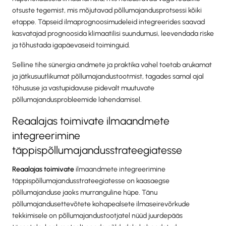
otsuste tegemist, mis mõjutavad põllumajandusprotsessi kõiki
etappe. Täpseid ilmaprognoosimudeleid integreerides saavad
kasvatajad prognoosida klimaatilisi suundumusi, leevendada riske
ja tõhustada igapäevaseid toiminguid.
Selline tihe sünergia andmete ja praktika vahel toetab arukamat
ja jätkusuutlikumat põllumajandustootmist, tagades samal ajal
tõhususe ja vastupidavuse pidevalt muutuvate
põllumajandusprobleemide lahendamisel.
Reaalajas toimivate ilmaandmete
integreerimine
täppispõllumajandusstrateegiatesse
Reaalajas toimivate
ilmaandmete integreerimine
täppispõllumajandusstrateegiatesse on kaasaegse
põllumajanduse jaoks murranguline hüpe. Tänu
põllumajandusettevõtete kohapealsete ilmaseirevõrkude
tekkimisele on põllumajandustootjatel nüüd juurdepääs