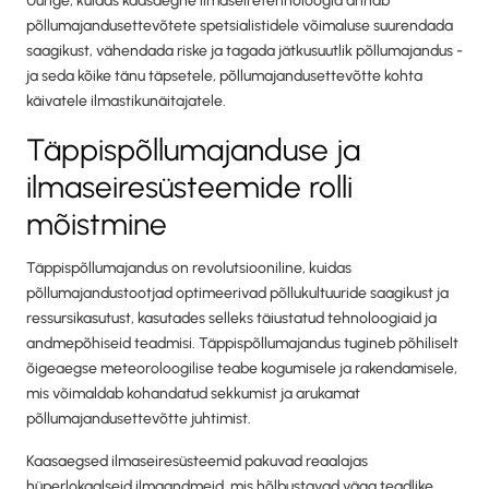
Uurige, kuidas kaasaegne ilmaseiretehnoloogia annab
põllumajandusettevõtete spetsialistidele võimaluse suurendada
saagikust, vähendada riske ja tagada jätkusuutlik põllumajandus -
ja seda kõike tänu täpsetele, põllumajandusettevõtte kohta
käivatele ilmastikunäitajatele.
Täppispõllumajanduse ja
ilmaseiresüsteemide rolli
mõistmine
Täppispõllumajandus on revolutsiooniline, kuidas
põllumajandustootjad optimeerivad põllukultuuride saagikust ja
ressursikasutust, kasutades selleks täiustatud tehnoloogiaid ja
andmepõhiseid teadmisi. Täppispõllumajandus tugineb põhiliselt
õigeaegse meteoroloogilise teabe kogumisele ja rakendamisele,
mis võimaldab kohandatud sekkumist ja arukamat
põllumajandusettevõtte juhtimist.
Kaasaegsed ilmaseiresüsteemid pakuvad reaalajas
hüperlokaalseid ilmaandmeid, mis hõlbustavad väga teadlike