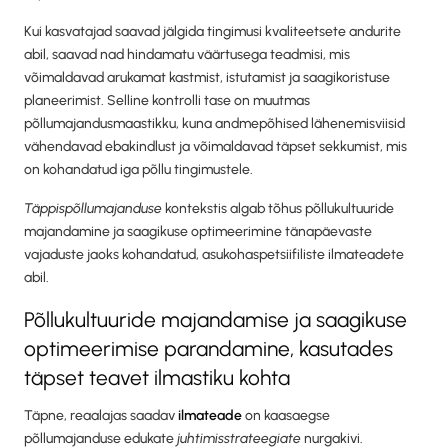
Kui kasvatajad saavad jälgida tingimusi kvaliteetsete andurite
abil, saavad nad hindamatu väärtusega teadmisi, mis
võimaldavad arukamat kastmist, istutamist ja saagikoristuse
planeerimist. Selline kontrolli tase on muutmas
põllumajandusmaastikku, kuna andmepõhised lähenemisviisid
vähendavad ebakindlust ja võimaldavad täpset sekkumist, mis
on kohandatud iga põllu tingimustele.
Täppispõllumajanduse
kontekstis algab tõhus põllukultuuride
majandamine ja saagikuse optimeerimine tänapäevaste
vajaduste jaoks kohandatud, asukohaspetsiifiliste ilmateadete
abil.
Põllukultuuride majandamise ja saagikuse
optimeerimise parandamine, kasutades
täpset teavet ilmastiku kohta
Täpne, reaalajas saadav
ilmateade
on kaasaegse
põllumajanduse edukate
juhtimisstrateegiate
nurgakivi.