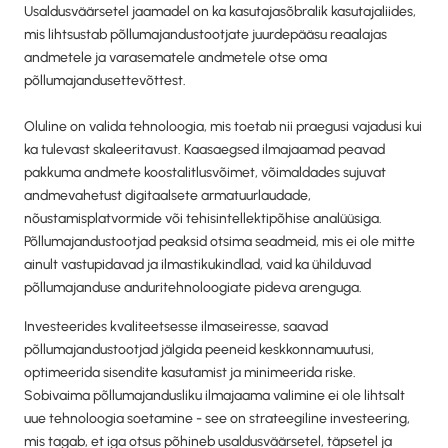
Usaldusväärsetel jaamadel on ka kasutajasõbralik kasutajaliides,
mis lihtsustab põllumajandustootjate juurdepääsu reaalajas
andmetele ja varasematele andmetele otse oma
põllumajandusettevõttest.
Oluline on valida tehnoloogia, mis toetab nii praegusi vajadusi kui
ka tulevast skaleeritavust. Kaasaegsed ilmajaamad peavad
pakkuma andmete koostalitlusvõimet, võimaldades sujuvat
andmevahetust digitaalsete armatuurlaudade,
nõustamisplatvormide või tehisintellektipõhise analüüsiga.
Põllumajandustootjad peaksid otsima seadmeid, mis ei ole mitte
ainult vastupidavad ja ilmastikukindlad, vaid ka ühilduvad
põllumajanduse anduritehnoloogiate pideva arenguga.
Investeerides kvaliteetsesse ilmaseiresse, saavad
põllumajandustootjad jälgida peeneid keskkonnamuutusi,
optimeerida sisendite kasutamist ja minimeerida riske.
Sobivaima põllumajandusliku ilmajaama valimine ei ole lihtsalt
uue tehnoloogia soetamine - see on strateegiline investeering,
mis tagab, et iga otsus põhineb usaldusväärsetel, täpsetel ja