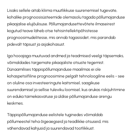
Lisaks sellele aitab kliima muutlikkuse suurenemisel tugevate,
kohalike prognoosisüsteemide olemasolu tagada põllumajanduse
pikaajalise elujõulisuse. Põllumajandusettevõtete ilmaseirest
kogutud teave läheb otse tehisintellektipõhistesse
prognoosimudelitesse, mis annab tagasisidet, mis parandab
pidevalt täpsust ja asjakohasust.
Iga hooajaga muutuvad andmed ja teadmised veelgi täpsemaks,
võimaldades targemate pikaajaliste otsuste tegemist.
Dünaamilises täppispõllumajanduse maailmas ei ole
kohaspetsiifiline prognoosimine pelgalt tehnoloogiline eelis - see
on oluline osa investeeringute kaitsmisel, saagikuse
suurendamisel ja sellise tuleviku loomisel, kus arukas riskijuhtimine
on eduka taimekasvatuse ja üldise põllumajanduse arengu
keskmes.
Täppispõllumajanduse eelistele tuginedes võimaldab
põllumeestel teha õigeaegseid ja teadlikke otsuseid, mis
vähendavad kahjusid ja suurendavad tootlikkust.