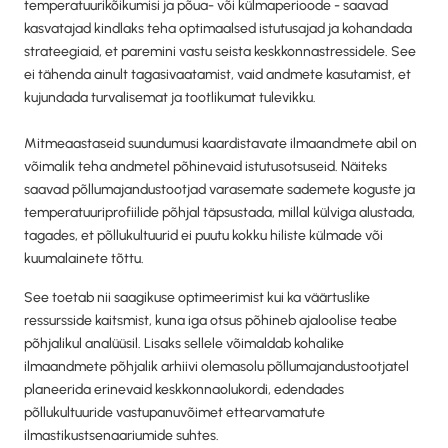
temperatuurikõikumisi ja põua- või külmaperioode - saavad
kasvatajad kindlaks teha optimaalsed istutusajad ja kohandada
strateegiaid, et paremini vastu seista keskkonnastressidele. See
ei tähenda ainult tagasivaatamist, vaid andmete kasutamist, et
kujundada turvalisemat ja tootlikumat tulevikku.
Mitmeaastaseid suundumusi kaardistavate ilmaandmete abil on
võimalik teha andmetel põhinevaid istutusotsuseid. Näiteks
saavad põllumajandustootjad varasemate sademete koguste ja
temperatuuriprofiilide põhjal täpsustada, millal külviga alustada,
tagades, et põllukultuurid ei puutu kokku hiliste külmade või
kuumalainete tõttu.
See toetab nii saagikuse optimeerimist kui ka väärtuslike
ressursside kaitsmist, kuna iga otsus põhineb ajaloolise teabe
põhjalikul analüüsil. Lisaks sellele võimaldab kohalike
ilmaandmete põhjalik arhiivi olemasolu põllumajandustootjatel
planeerida erinevaid keskkonnaolukordi, edendades
põllukultuuride vastupanuvõimet ettearvamatute
ilmastikustsenaariumide suhtes.