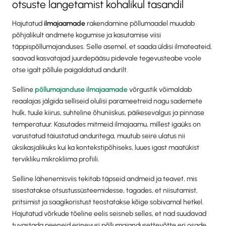
otsuste langetamist kohalikul tasandil
Hajutatud
ilmajaamade
rakendamine põllumaadel muudab
põhjalikult andmete kogumise ja kasutamise viisi
täppispõllumajanduses. Selle asemel, et saada üldisi ilmateateid,
saavad kasvatajad juurdepääsu pidevale tegevusteabe voole
otse igalt põllule paigaldatud andurilt.
Selline
põllumajanduse ilmajaamade
võrgustik võimaldab
reaalajas jälgida selliseid olulisi parameetreid nagu sademete
hulk, tuule kiirus, suhteline õhuniiskus, päikesevalgus ja pinnase
temperatuur. Kasutades mitmeid ilmajaamu, millest igaüks on
varustatud täiustatud anduritega, muutub seire ulatus nii
üksikasjalikuks kui ka kontekstipõhiseks, luues igast maatükist
tervikliku mikrokliima profiili.
Selline lähenemisviis tekitab täpseid andmeid ja teavet, mis
sisestatakse otsustussüsteemidesse, tagades, et niisutamist,
pritsimist ja saagikoristust teostatakse kõige sobivamal hetkel.
Hajutatud võrkude tõeline eelis seisneb selles, et nad suudavad
tuvastada peeneid erinevusi põllumajandusettevõtte eri osade