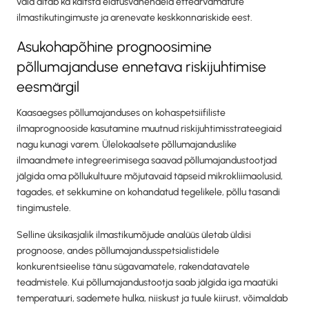
vaid aitab ka kaitsta elatusvahendeid ettearvamatute
ilmastikutingimuste ja arenevate keskkonnariskide eest.
Asukohapõhine prognoosimine
põllumajanduse ennetava riskijuhtimise
eesmärgil
Kaasaegses põllumajanduses on kohaspetsiifiliste
ilmaprognooside kasutamine muutnud riskijuhtimisstrateegiaid
nagu kunagi varem. Ülelokaalsete põllumajanduslike
ilmaandmete integreerimisega saavad põllumajandustootjad
jälgida oma põllukultuure mõjutavaid täpseid mikrokliimaolusid,
tagades, et sekkumine on kohandatud tegelikele, põllu tasandi
tingimustele.
Selline üksikasjalik ilmastikumõjude analüüs ületab üldisi
prognoose, andes põllumajandusspetsialistidele
konkurentsieelise tänu sügavamatele, rakendatavatele
teadmistele. Kui põllumajandustootja saab jälgida iga maatüki
temperatuuri, sademete hulka, niiskust ja tuule kiirust, võimaldab