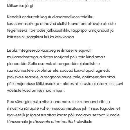
kõikumise järgi.
Nendelt anduritelt kogutud andmed koos täieliku
keskkonnaseirega annavad olulist teavet ennetavate otsuste
tegemiseks, toetades jätkusuutlikku täppispõllumajandust ja
kaitstes nii saagikust kui ka keskkonda.
Lisaks integreerub kaasaegne ilmaseire sujuvalt
mullaandmetega, aidates tootjatel põllutöid kindlamalt
planeerida. Selle asemel, et reageerida ajaloolistele
suundumustele või oletustele, saavad kasvatajad tugineda
jooksvale teabele ja prognoosimudelitele, optimeerides oma
põllumajanduse kõiki aspekte - alates niisutuste ajastamisest kuni
väetiste kasutamise mõõtmiseni.
See sünergia mulla niiskusandmete, keskkonnaandurite ja
ilmastikunäitajate vahel muudab niisutuse juhtimise, tagades, et
iga veetilk ja iga otsus aitab kaasa põllumajanduse tootlikumale,
tõhusamale ja
täpsusele orienteeritud
tulevikule.