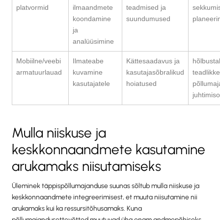
platvormid
ilmaandmete
teadmised ja
sekkumis
koondamine
suundumused
planeeri
ja
analüüsimine
Mobiilne/veebi
Ilmateabe
Kättesaadavus ja
hõlbustab
armatuurlauad
kuvamine
kasutajasõbralikud
teadlikke
kasutajatele
hoiatused
põllumaj
juhtimis
Mulla niiskuse ja
keskkonnaandmete kasutamine
arukamaks niisutamiseks
Üleminek täppispõllumajanduse suunas sõltub mulla niiskuse ja
keskkonnaandmete integreerimisest, et muuta niisutamine nii
arukamaks kui ka ressursitõhusamaks. Kuna
põllumajandusettevõtted muutuvad üha enam andmepõhiseks,