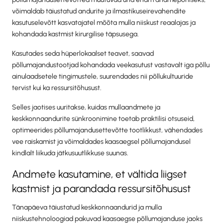
võimaldab täiustatud andurite ja ilmastikuseirevahendite
kasutuselevõtt kasvatajatel mõõta mulla niiskust reaalajas ja
kohandada kastmist kirurgilise täpsusega.
Kasutades seda hüperlokaalset teavet, saavad
põllumajandustootjad kohandada veekasutust vastavalt iga põllu
ainulaadsetele tingimustele, suurendades nii põllukultuuride
tervist kui ka ressursitõhusust.
Selles jaotises uuritakse, kuidas mullaandmete ja
keskkonnaandurite sünkroonimine toetab praktilisi otsuseid,
optimeerides põllumajandusettevõtte tootlikkust, vähendades
vee raiskamist ja võimaldades kaasaegsel põllumajandusel
kindlalt liikuda jätkusuutlikkuse suunas.
Andmete kasutamine, et vältida liigset
kastmist ja parandada ressursitõhusust
Tänapäeva täiustatud keskkonnaandurid ja mulla
niiskustehnoloogiad pakuvad kaasaegse põllumajanduse jaoks