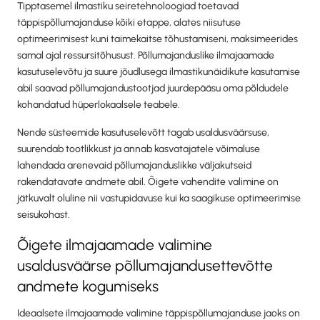
Tipptasemel ilmastiku seiretehnoloogiad toetavad
täppispõllumajanduse kõiki etappe, alates niisutuse
optimeerimisest kuni taimekaitse tõhustamiseni, maksimeerides
samal ajal ressursitõhusust. Põllumajanduslike ilmajaamade
kasutuselevõtu ja suure jõudlusega ilmastikunäidikute kasutamise
abil saavad põllumajandustootjad juurdepääsu oma põldudele
kohandatud hüperlokaalsele teabele.
Nende süsteemide kasutuselevõtt tagab usaldusväärsuse,
suurendab tootlikkust ja annab kasvatajatele võimaluse
lahendada arenevaid põllumajanduslikke väljakutseid
rakendatavate andmete abil. Õigete vahendite valimine on
jätkuvalt oluline nii vastupidavuse kui ka saagikuse optimeerimise
seisukohast.
Õigete ilmajaamade valimine
usaldusväärse põllumajandusettevõtte
andmete kogumiseks
Ideaalsete ilmajaamade valimine täppispõllumajanduse jaoks on