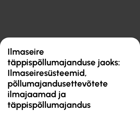

Tagasi ülevaate juurde
Ilmaseire
täppispõllumajanduse jaoks:
Ilmaseiresüsteemid,
põllumajandusettevõtete
ilmajaamad ja
täppispõllumajandus