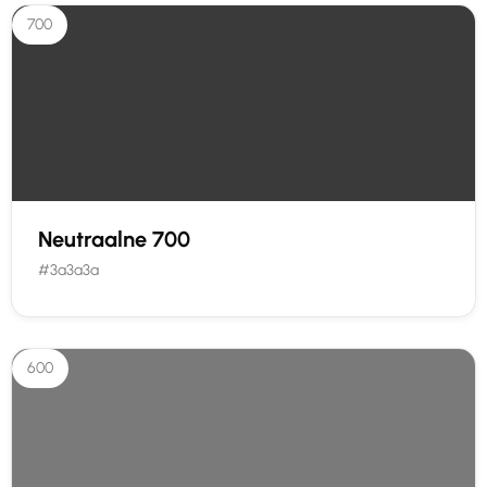
700
Neutraalne 700
#3a3a3a
600