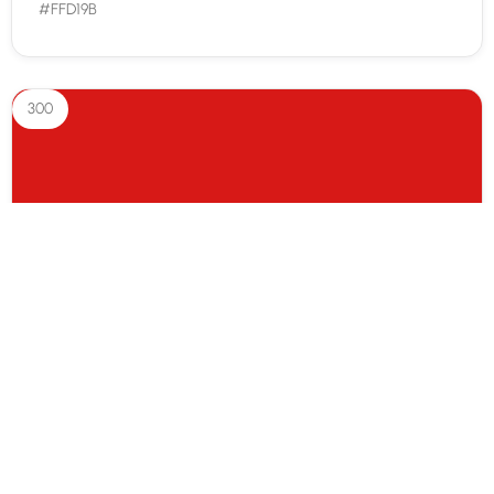
#FFD19B
300
Punane 300
#d71917
400