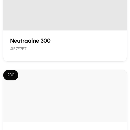
Neutraalne 300
#E7E7E7
200