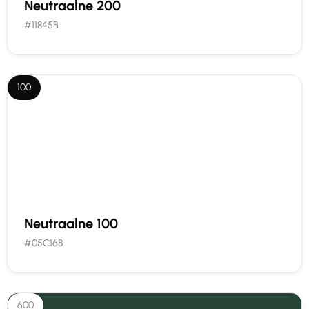
Neutraalne 200
#11845B
100
Neutraalne 100
#05C168
600