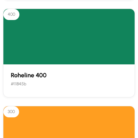
400
Roheline 400
#11845b
300