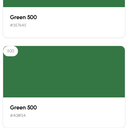
Green 500
#357645
500
Green 500
#408f54