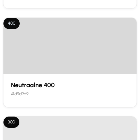
400
Neutraalne 400
#d9d9d9
300