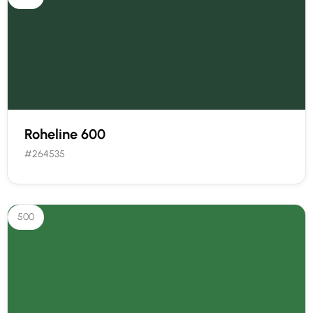
Roheline 600
#264535
500