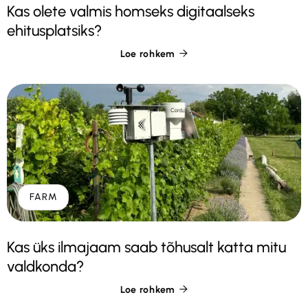
Kas olete valmis homseks digitaalseks
ehitusplatsiks?
Loe rohkem

FARM
Kas üks ilmajaam saab tõhusalt katta mitu
valdkonda?
Loe rohkem
