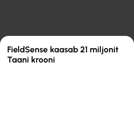

Tagasi ülevaate juurde
FieldSense kaasab 21 miljonit
Taani krooni