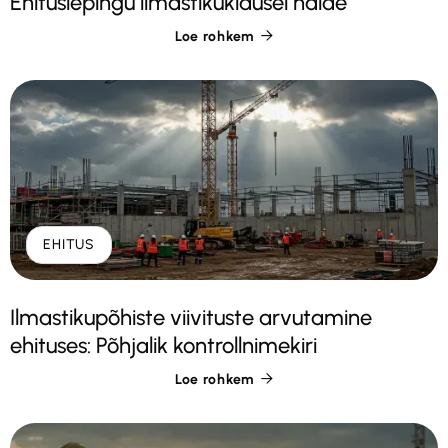
Ehituslepingu ilmastikuklausel näide
Loe rohkem

EHITUS
Ilmastikupõhiste viivituste arvutamine
ehituses: Põhjalik kontrollnimekiri
Loe rohkem
