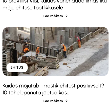
10 praktilist viisi, kuidas vähendada ilmastiku
mõju ehituse tootlikkusele
Loe rohkem

EHITUS
Kuidas mõjutab ilmastik ehitust positiivselt?
10 tähelepanuta jäetud kasu
Loe rohkem
