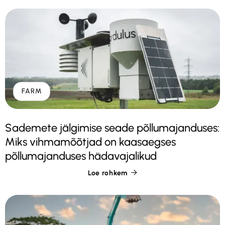
FARM
Sademete jälgimise seade põllumajanduses:
Miks vihmamõõtjad on kaasaegses
põllumajanduses hädavajalikud
Loe rohkem
