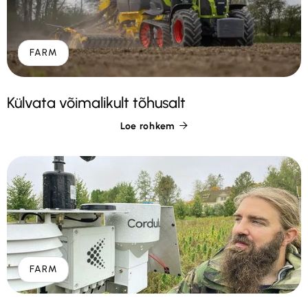
FARM
Külvata võimalikult tõhusalt
Loe rohkem

FARM