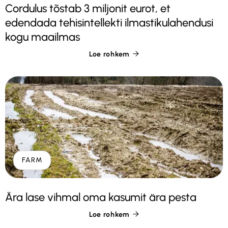
Cordulus tõstab 3 miljonit eurot, et
edendada tehisintellekti ilmastikulahendusi
kogu maailmas
Loe rohkem

FARM
Ära lase vihmal oma kasumit ära pesta
Loe rohkem
