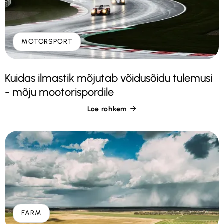
MOTORSPORT
Kuidas ilmastik mõjutab võidusõidu tulemusi
- mõju mootorispordile
Loe rohkem

FARM