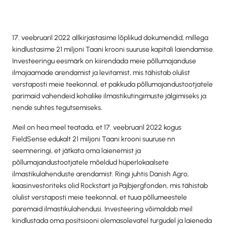
17. veebruaril 2022 allkirjastasime lõplikud dokumendid, millega
kindlustasime 21 miljoni Taani krooni suuruse kapitali laiendamise.
Investeeringu eesmärk on kiirendada meie põllumajanduse
ilmajaamade arendamist ja levitamist, mis tähistab olulist
verstaposti meie teekonnal, et pakkuda põllumajandustootjatele
parimaid vahendeid kohalike ilmastikutingimuste jälgimiseks ja
nende suhtes tegutsemiseks.
Meil on hea meel teatada, et 17. veebruaril 2022 kogus
FieldSense edukalt 21 miljoni Taani krooni suuruse nn
seemneringi, et jätkata oma laienemist ja
põllumajandustootjatele mõeldud hüperlokaalsete
ilmastikulahenduste arendamist. Ringi juhtis Danish Agro,
kaasinvestoriteks olid Rockstart ja Pajbjergfonden, mis tähistab
olulist verstaposti meie teekonnal, et tuua põllumeestele
paremaid ilmastikulahendusi. Investeering võimaldab meil
kindlustada oma positsiooni olemasolevatel turgudel ja laieneda