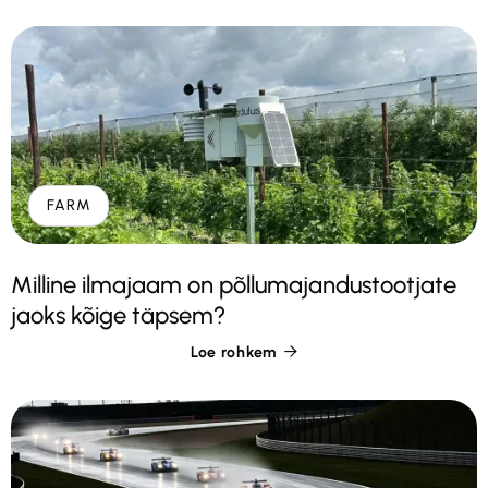
FARM
Milline ilmajaam on põllumajandustootjate
jaoks kõige täpsem?
Loe rohkem
