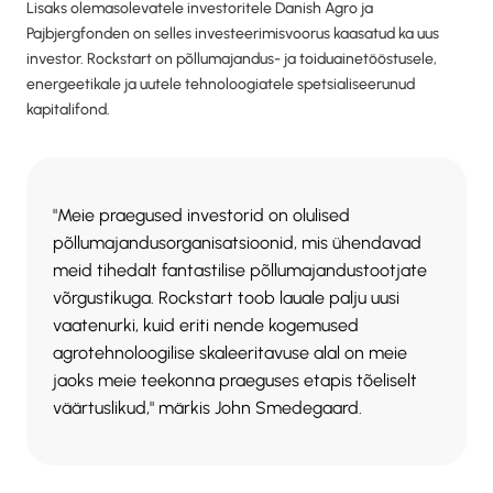
Lisaks olemasolevatele investoritele Danish Agro ja
Pajbjergfonden on selles investeerimisvoorus kaasatud ka uus
investor. Rockstart on põllumajandus- ja toiduainetööstusele,
energeetikale ja uutele tehnoloogiatele spetsialiseerunud
kapitalifond.
"Meie praegused investorid on olulised
põllumajandusorganisatsioonid, mis ühendavad
meid tihedalt fantastilise põllumajandustootjate
võrgustikuga. Rockstart toob lauale palju uusi
vaatenurki, kuid eriti nende kogemused
agrotehnoloogilise skaleeritavuse alal on meie
jaoks meie teekonna praeguses etapis tõeliselt
väärtuslikud," märkis John Smedegaard.