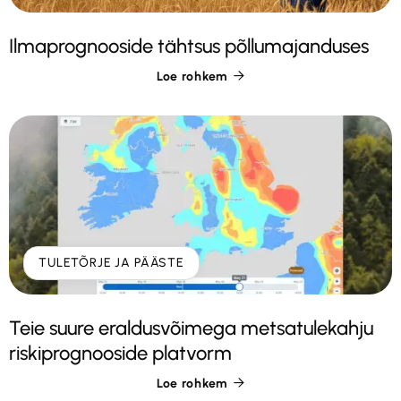
Ilmaprognooside tähtsus põllumajanduses
Loe rohkem

TULETÕRJE JA PÄÄSTE
Teie suure eraldusvõimega metsatulekahju
riskiprognooside platvorm
Loe rohkem
