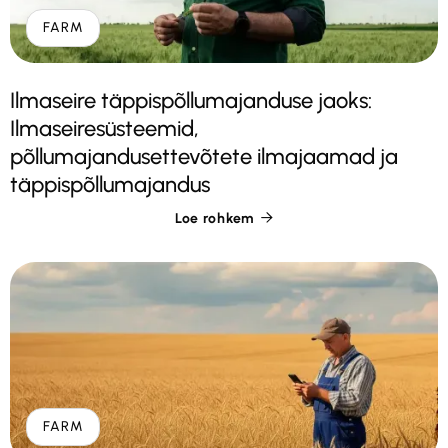
FARM
Ilmaseire täppispõllumajanduse jaoks:
Ilmaseiresüsteemid,
põllumajandusettevõtete ilmajaamad ja
täppispõllumajandus
Loe rohkem

FARM