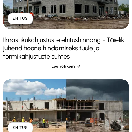
EHITUS
Ilmastikukahjustuste ehitushinnang - Täielik
juhend hoone hindamiseks tuule ja
tormikahjustuste suhtes
Loe rohkem

EHITUS