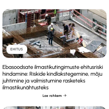
EHITUS
Ebasoodsate ilmastikutingimuste ehitusriski
hindamine: Riskide kindlakstegemine, mõju
juhtimine ja valmistumine rasketeks
ilmastikunähtusteks
Loe rohkem
