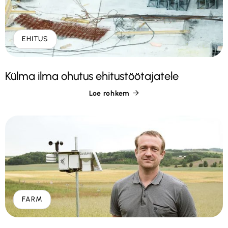
EHITUS
Külma ilma ohutus ehitustöötajatele
Loe rohkem

FARM