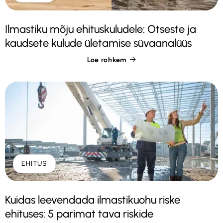
Ilmastiku mõju ehituskuludele: Otseste ja
kaudsete kulude ületamise süvaanalüüs
Loe rohkem

EHITUS
Kuidas leevendada ilmastikuohu riske
ehituses: 5 parimat tava riskide