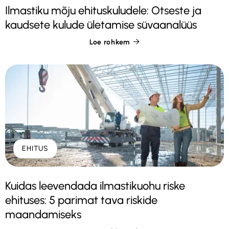
Ilmastiku mõju ehituskuludele: Otseste ja
kaudsete kulude ületamise süvaanalüüs
Loe rohkem

EHITUS
Kuidas leevendada ilmastikuohu riske
ehituses: 5 parimat tava riskide
maandamiseks