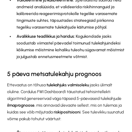
Valideerimine ja kalibreerimine:
Spetsialistid saavad neid
andmeid analüüsida, et valideerida riskihinnanguid ja
kalibreerida reageerimisprotokolle tegelike varasemate
tingimuste suhtes, täpsustades strateegiaid piirkonna
tegeliku varasemate tulekahjude käitumise põhjal.
Avalikkuse teadlikkus ja haridus:
Kogukondade jaoks
soodustab viimastel päevadel toimunud tulekahjuindeksi
kõikumise mõistmine kohaliku tuleohu sügavamat mõistmist
ja julgustab ennetusmeetmete võtmist.
5 päeva metsatulekahju prognoos
Ettevaatus on tõhusa
tulekahjuks valmisoleku
jaoks ülimalt
oluline. Cordulus FWI Dashboard'i täiustatud tehisintellekti
algoritmid genereerivad väga täpseid 5-päevaseid tulekahjude
ilmaprognoose
, mis annavad ülevaate sellest, mis on tulemas ja
kuidas see võib mõjutada
riskipositsiooni
. See tulevikku suunatud
võime pakub tohutut väärtust: