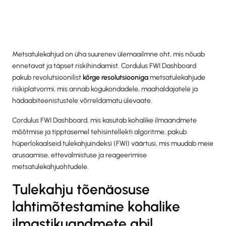
Metsatulekahjud on üha suurenev ülemaailmne oht, mis nõuab
ennetavat ja täpset riskihindamist. Cordulus FWI Dashboard
pakub revolutsioonilist
kõrge resolutsiooniga
metsatulekahjude
riskiplatvormi, mis annab kogukondadele, maahaldajatele ja
hädaabiteenistustele võrreldamatu ülevaate.
Cordulus FWI Dashboard, mis kasutab kohalike ilmaandmete
mõõtmise ja tipptasemel tehisintellekti algoritme, pakub
hüperlokaalseid tulekahjuindeksi (FWI) väärtusi, mis muudab meie
arusaamise, ettevalmistuse ja reageerimise
metsatulekahjuohtudele.
Tulekahju tõenäosuse
lahtimõtestamine kohalike
ilmastikuandmete abil