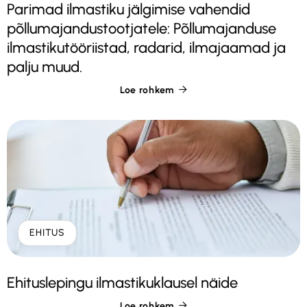
Parimad ilmastiku jälgimise vahendid
põllumajandustootjatele: Põllumajanduse
ilmastikutööriistad, radarid, ilmajaamad ja
palju muud.
Loe rohkem

EHITUS
Ehituslepingu ilmastikuklausel näide
Loe rohkem
