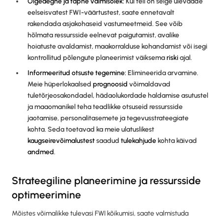
Õigeaegne ja täpne valmisolek:
Kui teil on selge ülevaade
eelseisvatest FWI-väärtustest, saate ennetavalt
rakendada asjakohaseid vastumeetmeid. See võib
hõlmata ressursside eelnevat paigutamist, avalike
hoiatuste avaldamist, maakorralduse kohandamist või isegi
kontrollitud põlengute planeerimist väiksema
riski
ajal.
Informeeritud otsuste tegemine:
Elimineerida arvamine.
Meie hüperlokaalsed
prognoosid
võimaldavad
tuletõrjeosakondadel, hädaolukordade haldamise asutustel
ja maaomanikel teha teadlikke otsuseid ressursside
jaotamise, personalitasemete ja tegevusstrateegiate
kohta. Seda toetavad ka meie ulatuslikest
kaugseirevõimalustest
saadud
tulekahjude
kohta käivad
andmed
.
Strateegiline planeerimine ja ressursside
optimeerimine
Mõistes võimalikke tulevasi FWI kõikumisi, saate valmistuda