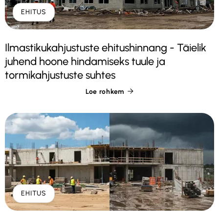
EHITUS
Ilmastikukahjustuste ehitushinnang - Täielik
juhend hoone hindamiseks tuule ja
tormikahjustuste suhtes
Loe rohkem

EHITUS