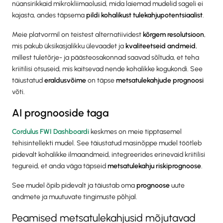
nüansirikkaid mikrokliimaolusid, mida laiemad mudelid sageli ei
kajasta, andes täpsema
pildi kohalikust tulekahjupotentsiaalist
.
Meie platvormil on teistest alternatiividest
kõrgem resolutsioon
,
mis pakub üksikasjalikku ülevaadet ja
kvaliteetseid andmeid
,
millest tuletõrje- ja päästeosakonnad saavad sõltuda, et teha
kriitilisi otsuseid, mis kaitsevad nende kohalikke kogukondi. See
täiustatud
eraldusvõime
on täpse
metsatulekahjude prognoosi
võti.
AI prognooside taga
Cordulus FWI Dashboardi
keskmes on meie tipptasemel
tehisintellekti mudel. See täiustatud masinõppe mudel töötleb
pidevalt kohalikke ilmaandmeid, integreerides erinevaid kriitilisi
tegureid, et anda väga täpseid
metsatulekahju riskiprognoose
.
See mudel õpib pidevalt ja täiustab oma
prognoose
uute
andmete ja muutuvate tingimuste põhjal.
Peamised metsatulekahjusid mõjutavad