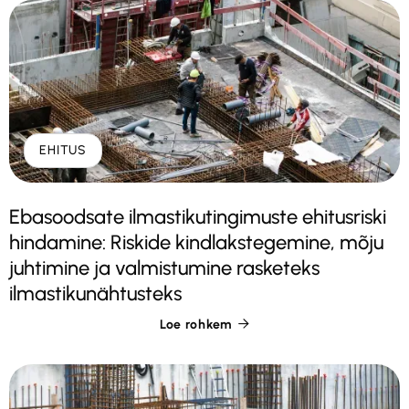
EHITUS
Ebasoodsate ilmastikutingimuste ehitusriski
hindamine: Riskide kindlakstegemine, mõju
juhtimine ja valmistumine rasketeks
ilmastikunähtusteks
Loe rohkem
