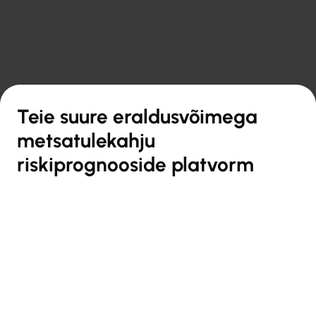

Tagasi ülevaate juurde
Teie suure eraldusvõimega
metsatulekahju
riskiprognooside platvorm