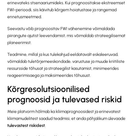
erinevateks stsenaariumideks. Kui prognoositakse ekstreemset
FWI-perioodi, siis käivitub kõrgem hoiatustase ja rangemad
ennetusmeetmed.
Seevastu võib prognoositav FWI vähenemine võimaldada
piirangute ajutist leevendamist, mis võimaldab strateegilisemat
planeerimist.
Teadmine, millal ja kus tulekahjud eeldatavalt eskaleeruvad,
võimaldab tuletõrjemeeskondade, varustuse ja muude kriitiliste
ressursside tõhusat ja strateegilist kasutamist, minimeerides
reageerimisaega ja maksimeerides tõhusust.
Kõrgresolutsioonilised
prognoosid ja tulevased riskid
Meie platvorm hõlmab ka kliimaprognoosidest ja erinevatest
kliimamudelitest saadud teadmisi, et anda põhjalikum ülevaade
tulevastest riskidest
.