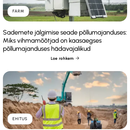
FARM
Sademete jälgimise seade põllumajanduses:
Miks vihmamõõtjad on kaasaegses
põllumajanduses hädavajalikud
Loe rohkem

EHITUS