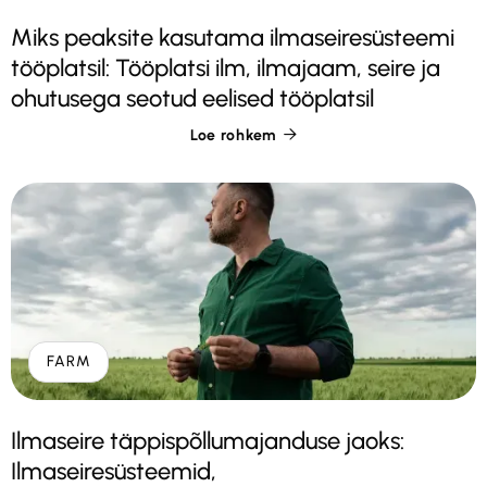
Miks peaksite kasutama ilmaseiresüsteemi
tööplatsil: Tööplatsi ilm, ilmajaam, seire ja
ohutusega seotud eelised tööplatsil
Loe rohkem

FARM
Ilmaseire täppispõllumajanduse jaoks:
Ilmaseiresüsteemid,