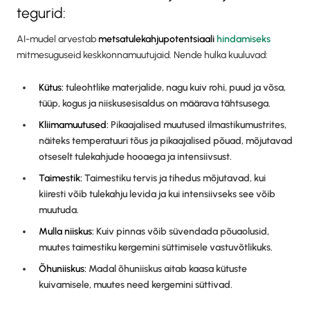
tegurid:
AI-mudel arvestab
metsatulekahjupotentsiaali
hindamiseks
mitmesuguseid keskkonnamuutujaid. Nende hulka kuuluvad:
Kütus:
tuleohtlike materjalide, nagu kuiv rohi, puud ja võsa,
tüüp, kogus ja niiskusesisaldus on määrava tähtsusega.
Kliimamuutused:
Pikaajalised muutused ilmastikumustrites,
näiteks temperatuuri tõus ja pikaajalised põuad, mõjutavad
otseselt tulekahjude hooaega ja intensiivsust.
Taimestik:
Taimestiku tervis ja tihedus mõjutavad, kui
kiiresti võib tulekahju levida ja kui intensiivseks see võib
muutuda.
Mulla niiskus:
Kuiv pinnas võib süvendada põuaolusid,
muutes taimestiku kergemini süttimisele vastuvõtlikuks.
Õhuniiskus:
Madal õhuniiskus aitab kaasa kütuste
kuivamisele, muutes need kergemini süttivad.