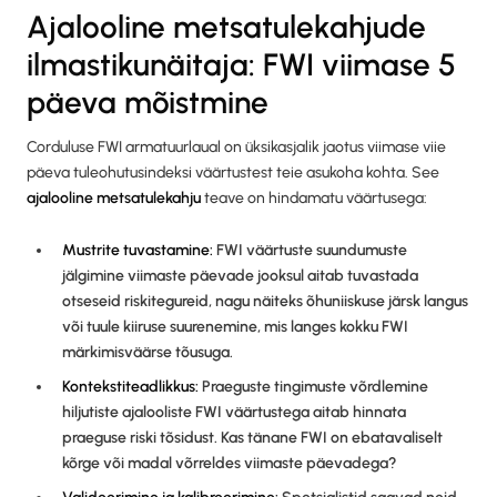
Ajalooline metsatulekahjude
ilmastikunäitaja: FWI viimase 5
päeva mõistmine
Corduluse FWI armatuurlaual on üksikasjalik jaotus viimase viie
päeva tuleohutusindeksi väärtustest teie asukoha kohta. See
ajalooline metsatulekahju
teave on hindamatu väärtusega:
Mustrite tuvastamine:
FWI väärtuste suundumuste
jälgimine viimaste päevade jooksul aitab tuvastada
otseseid riskitegureid, nagu näiteks õhuniiskuse järsk langus
või tuule kiiruse suurenemine, mis langes kokku FWI
märkimisväärse tõusuga.
Kontekstiteadlikkus:
Praeguste tingimuste võrdlemine
hiljutiste ajalooliste FWI väärtustega aitab hinnata
praeguse riski tõsidust. Kas tänane FWI on ebatavaliselt
kõrge või madal võrreldes viimaste päevadega?