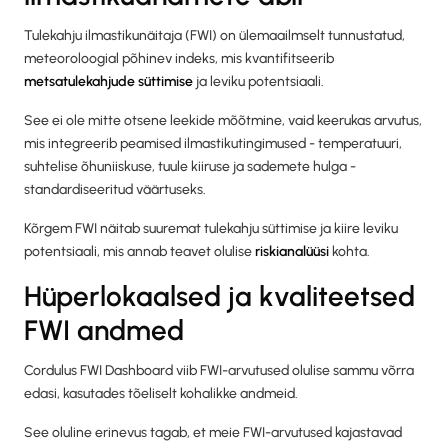
Tulekahju ilmastikunäitaja (FWI) on ülemaailmselt tunnustatud,
meteoroloogial põhinev indeks, mis kvantifitseerib
metsatulekahjude süttimise
ja leviku potentsiaali.
See ei ole mitte otsene leekide mõõtmine, vaid keerukas arvutus,
mis integreerib peamised ilmastikutingimused - temperatuuri,
suhtelise õhuniiskuse, tuule kiiruse ja sademete hulga -
standardiseeritud väärtuseks.
Kõrgem FWI näitab suuremat tulekahju süttimise ja kiire leviku
potentsiaali, mis annab teavet olulise
riskianalüüsi
kohta.
Hüperlokaalsed ja kvaliteetsed
FWI andmed
Cordulus FWI Dashboard viib FWI-arvutused olulise sammu võrra
edasi, kasutades tõeliselt kohalikke andmeid.
See oluline erinevus tagab, et meie FWI-arvutused kajastavad