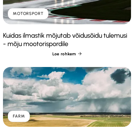
MOTORSPORT
Kuidas ilmastik mõjutab võidusõidu tulemusi
- mõju mootorispordile
Loe rohkem

FARM