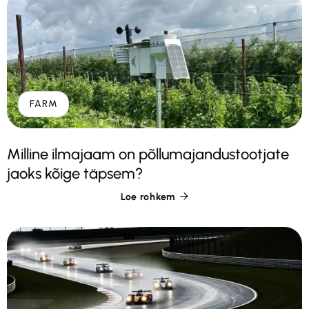
FARM
Milline ilmajaam on põllumajandustootjate
jaoks kõige täpsem?
Loe rohkem
