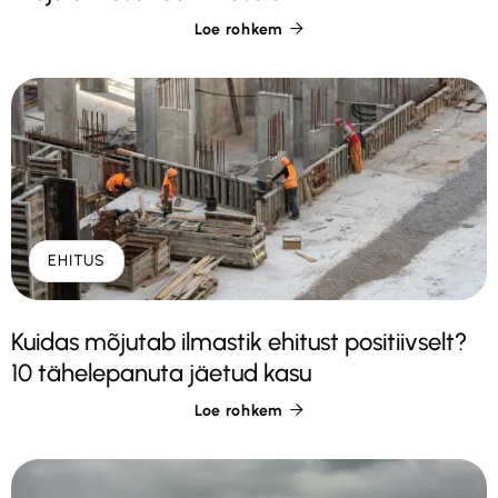
Loe rohkem

EHITUS
Kuidas mõjutab ilmastik ehitust positiivselt?
10 tähelepanuta jäetud kasu
Loe rohkem
