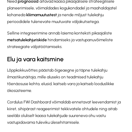
Need
prognoosid
aitavad kaasa pikaajalisele strateegilisele
planeerimisele, võimaldades kogukondadel ja maahaldajatel
kohaneda
kliimamuutustest
ja nende mõjust tulekahju
perioodidele tulenevate muutuvate väljakutsetega.
Selline integreerimine annab laiema konteksti pikaajaliste
metsatulekahjuriskide
hindamiseks ja vastupanuvõimeliste
strateegiate väljatöötamiseks.
Elu ja vara kaitsmine
Lõppkokkuvõttes päästab õigeaegne ja täpne tulekahju
ilmastikunäitaja, mille aluseks on teadmised tulekahju
tõenäosuse kohta, elusid, kaitseb vara ja kaitseb looduslikke
ökosüsteeme.
Cordulus FWI Dashboard võimaldab ennetavat leevendamist ja
kiiret, sihipärast reageerimist tekkivatele ohtudele ning aitab
seeläbi oluliselt kaasa tulekahjude suureneva ohu vastu
vastupidavama tuleviku ülesehitamisele.