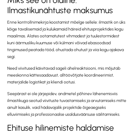
Ilmastikunähtuste maksumus
Enne kontrollnimekirja koostamist mõelge sellele: ilmastik on üks
kõige tavalisemaid ja kulukamaid häireid ehitusprojektides kogu
maailmas. Alates ootamatutest vihmadest ja tuulestormidest
kuni äärmusliku kuumuse või külmani võivad ebasoodsad
tingimused peatada tööd, ohustada ohutust ja viia kogu ajakava
segi.
Need viivitused käivitavad sageli ahelreaktsiooni, mis mõjutab
meeskonna kättesaadavust, alltöövõtjate koordineerimist,
materjalide logistikat ja kliendi ootusi.
Seepärast ei ole järjepidev, andmetel põhinev lähenemisviis
ilmastikuga seotud viivituste tuvastamiseks ja arvutamiseks mitte
ainult kasulik, vaid hädavajalik projektide õigeaegseks
elluviimiseks ja professionaalse usaldusväärsuse säilitamiseks.
Ehituse hilinemiste haldamise