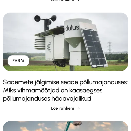
FARM
Sademete jälgimise seade põllumajanduses:
Miks vihmamõõtjad on kaasaegses
põllumajanduses hädavajalikud
Loe rohkem
