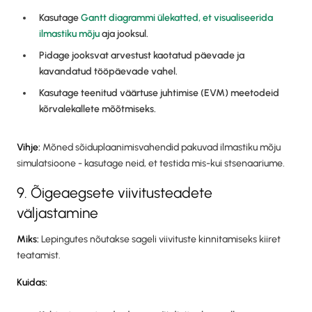
Kasutage
Gantt diagrammi ülekatted, et visualiseerida
ilmastiku mõju
aja jooksul.
Pidage jooksvat arvestust kaotatud päevade ja
kavandatud tööpäevade vahel.
Kasutage teenitud väärtuse juhtimise (EVM) meetodeid
kõrvalekallete mõõtmiseks.
Vihje:
Mõned sõiduplaanimisvahendid pakuvad ilmastiku mõju
simulatsioone - kasutage neid, et testida mis-kui stsenaariume.
9. Õigeaegsete viivitusteadete
väljastamine
Miks:
Lepingutes nõutakse sageli viivituste kinnitamiseks kiiret
teatamist.
Kuidas: