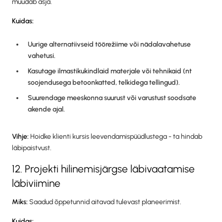
muudab asja.
Kuidas:
Uurige alternatiivseid töörežiime või nädalavahetuse
vahetusi.
Kasutage ilmastikukindlaid materjale või tehnikaid (nt
soojendusega betoonkatted, telkidega tellingud).
Suurendage meeskonna suurust või varustust soodsate
akende ajal.
Vihje:
Hoidke klienti kursis leevendamispüüdlustega - ta hindab
läbipaistvust.
12. Projekti hilinemisjärgse läbivaatamise
läbiviimine
Miks:
Saadud õppetunnid aitavad tulevast planeerimist.
Kuidas: