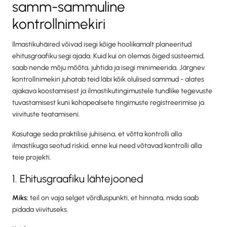
samm-sammuline
kontrollnimekiri
Ilmastikuhäired võivad isegi kõige hoolikamalt planeeritud
ehitusgraafiku segi ajada. Kuid kui on olemas õiged süsteemid,
saab nende mõju mõõta, juhtida ja isegi minimeerida. Järgnev
kontrollnimekiri juhatab teid läbi kõik olulised sammud - alates
ajakava koostamisest ja ilmastikutingimustele tundlike tegevuste
tuvastamisest kuni kohapealsete tingimuste registreerimise ja
viivituste teatamiseni.
Kasutage seda praktilise juhisena, et võtta kontrolli alla
ilmastikuga seotud riskid, enne kui need võtavad kontrolli alla
teie projekti.
1. Ehitusgraafiku lähtejooned
Miks:
teil on vaja selget võrdluspunkti, et hinnata, mida saab
pidada viivituseks.