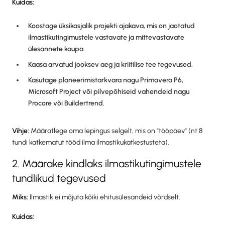
Kuidas:
Koostage üksikasjalik projekti ajakava, mis on jaotatud
ilmastikutingimustele vastavate ja mittevastavate
ülesannete kaupa.
Kaasa arvatud jooksev aeg ja kriitilise tee tegevused.
Kasutage planeerimistarkvara nagu Primavera P6,
Microsoft Project või pilvepõhiseid vahendeid nagu
Procore või Buildertrend.
Vihje:
Määratlege oma lepingus selgelt, mis on "tööpäev" (nt 8
tundi katkematut tööd ilma ilmastikukatkestusteta).
2. Määrake kindlaks ilmastikutingimustele
tundlikud tegevused
Miks:
Ilmastik ei mõjuta kõiki ehitusülesandeid võrdselt.
Kuidas: