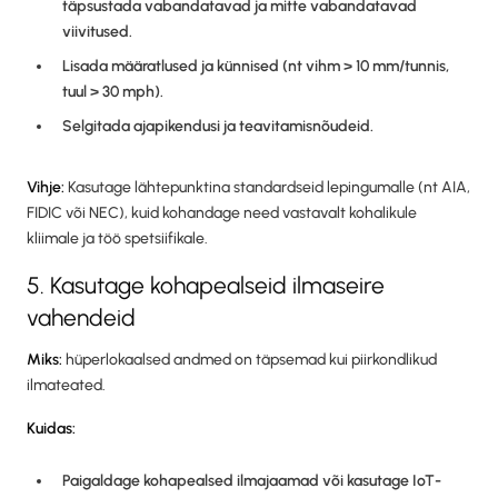
täpsustada vabandatavad ja mitte vabandatavad
viivitused.
Lisada määratlused ja künnised (nt vihm > 10 mm/tunnis,
tuul > 30 mph).
Selgitada ajapikendusi ja teavitamisnõudeid.
Vihje:
Kasutage lähtepunktina standardseid lepingumalle (nt AIA,
FIDIC või NEC), kuid kohandage need vastavalt kohalikule
kliimale ja töö spetsiifikale.
5. Kasutage kohapealseid ilmaseire
vahendeid
Miks:
hüperlokaalsed andmed on täpsemad kui piirkondlikud
ilmateated.
Kuidas:
Paigaldage kohapealsed ilmajaamad või kasutage IoT-