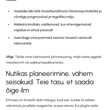
Vaadake läbi kõik ilmastikunähtuste hilinemisprotokollid ja
võrrelge prognoositud ja tegelikku mõju.
Määrata kindlaks valdkonnad, kus ettenägematuid
vajadusi ei olnud piisavalt.
Uuendage oma parimaid sisemisi tavasid vastavalt
tulemustele.
Vihje:
Tehke oma tulemustest juhtumiuuring, mida saate jagada
meeskonniti või pakkumispakkumistes.
Nutikas planeerimine, vähem
seisakuid: Teie tasu, et saada
õige ilm
Ehituses on ilmastik alati mängus, kuid see, kuidas te selleks
valmistute ja sellele reageerite, ei pea olema. Kui järgite seda