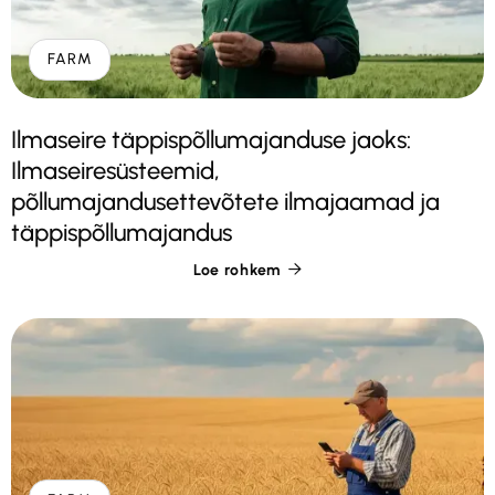
FARM
Ilmaseire täppispõllumajanduse jaoks:
Ilmaseiresüsteemid,
põllumajandusettevõtete ilmajaamad ja
täppispõllumajandus
Loe rohkem
