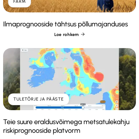
FARM
Ilmaprognooside tähtsus põllumajanduses
Loe rohkem

TULETÕRJE JA PÄÄSTE
Teie suure eraldusvõimega metsatulekahju
riskiprognooside platvorm