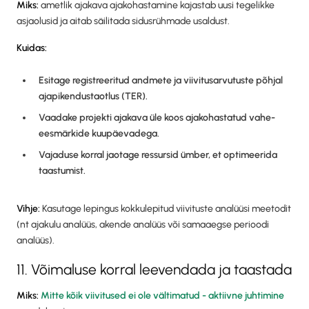
Miks:
ametlik ajakava ajakohastamine kajastab uusi tegelikke
asjaolusid ja aitab säilitada sidusrühmade usaldust.
Kuidas:
Esitage registreeritud andmete ja viivitusarvutuste põhjal
ajapikendustaotlus (TER).
Vaadake projekti ajakava üle koos ajakohastatud vahe-
eesmärkide kuupäevadega.
Vajaduse korral jaotage ressursid ümber, et optimeerida
taastumist.
Vihje:
Kasutage lepingus kokkulepitud viivituste analüüsi meetodit
(nt ajakulu analüüs, akende analüüs või samaaegse perioodi
analüüs).
11. Võimaluse korral leevendada ja taastada
Miks:
Mitte kõik viivitused ei ole vältimatud - aktiivne juhtimine