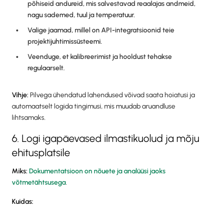
põhiseid andureid, mis salvestavad reaalajas andmeid,
nagu sademed, tuul ja temperatuur.
Valige jaamad, millel on API-integratsioonid teie
projektijuhtimissüsteemi.
Veenduge, et kalibreerimist ja hooldust tehakse
regulaarselt.
Vihje:
Pilvega ühendatud lahendused võivad saata hoiatusi ja
automaatselt logida tingimusi, mis muudab aruandluse
lihtsamaks.
6. Logi igapäevased ilmastikuolud ja mõju
ehitusplatsile
Miks:
Dokumentatsioon on nõuete ja analüüsi jaoks
võtmetähtsusega
.
Kuidas: