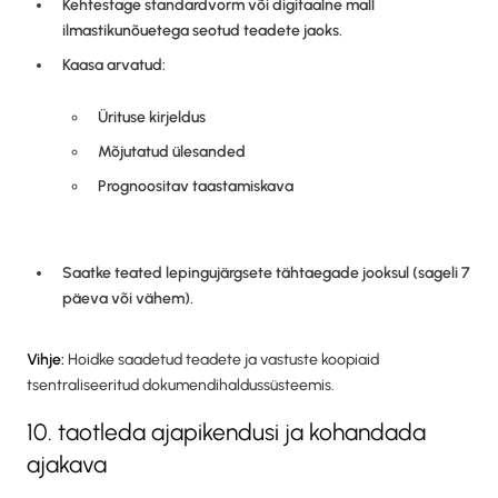
Kehtestage standardvorm või digitaalne mall
ilmastikunõuetega seotud teadete jaoks.
Kaasa arvatud:
Ürituse kirjeldus
Mõjutatud ülesanded
Prognoositav taastamiskava
Saatke teated lepingujärgsete tähtaegade jooksul (sageli 7
päeva või vähem).
Vihje:
Hoidke saadetud teadete ja vastuste koopiaid
tsentraliseeritud dokumendihaldussüsteemis.
10. taotleda ajapikendusi ja kohandada
ajakava