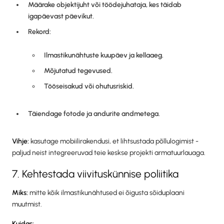
Määrake objektijuht või töödejuhataja, kes täidab
igapäevast päevikut.
Rekord:
Ilmastikunähtuste kuupäev ja kellaaeg.
Mõjutatud tegevused.
Tööseisakud või ohutusriskid.
Täiendage fotode ja andurite andmetega.
Vihje:
kasutage mobiilirakendusi, et lihtsustada põllulogimist -
paljud neist integreeruvad teie keskse projekti armatuurlauaga.
7. Kehtestada viivituskünnise poliitika
Miks:
mitte kõik ilmastikunähtused ei õigusta sõiduplaani
muutmist.
Kuidas: