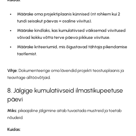
Määrake oma projektiplaanis künnised (nt rohkem kui 2
tundi seisakut päevas = osaline viivitus).
Määrake kindlaks, kas kumulatiivsed väiksemad viivitused
võivad kokku võtta terve päeva pikkuse viivituse.
Määrake kriteeriumid, mis õigustavad tähtaja pikendamise
taotlemist.
Vihje:
Dokumenteerige oma lävendid projekti teostusplaanis ja
teavitage alltöövõtjaid.
8. Jälgige kumulatiivseid ilmastikupeetuse
päevi
Miks:
pikaajaline jälgimine aitab tuvastada mustreid ja toetab
nõudeid.
Kuidas: