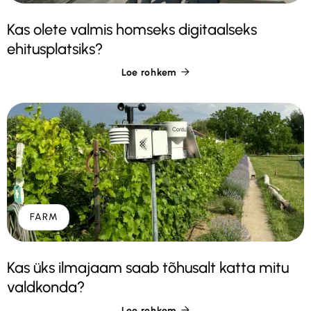
Kas olete valmis homseks digitaalseks
ehitusplatsiks?
Loe rohkem

FARM
Kas üks ilmajaam saab tõhusalt katta mitu
valdkonda?
Loe rohkem
