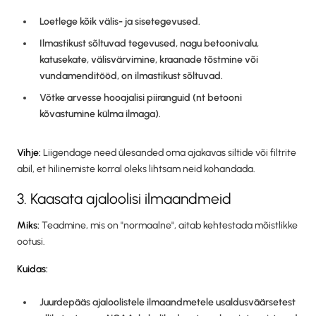
Loetlege kõik välis- ja sisetegevused.
Ilmastikust sõltuvad tegevused, nagu betoonivalu,
katusekate, välisvärvimine, kraanade tõstmine või
vundamenditööd, on ilmastikust sõltuvad.
Võtke arvesse hooajalisi piiranguid (nt betooni
kõvastumine külma ilmaga).
Vihje:
Liigendage need ülesanded oma ajakavas siltide või filtrite
abil, et hilinemiste korral oleks lihtsam neid kohandada.
3. Kaasata ajaloolisi ilmaandmeid
Miks:
Teadmine, mis on "normaalne", aitab kehtestada mõistlikke
ootusi.
Kuidas:
Juurdepääs ajaloolistele ilmaandmetele usaldusväärsetest