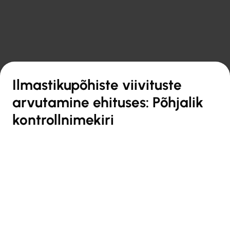

Tagasi ülevaate juurde
Ilmastikupõhiste viivituste
arvutamine ehituses: Põhjalik
kontrollnimekiri