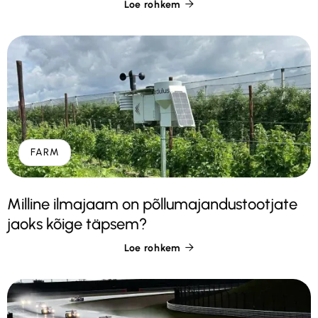
Loe rohkem

FARM
Milline ilmajaam on põllumajandustootjate
jaoks kõige täpsem?
Loe rohkem
