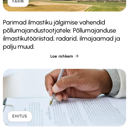
FARM
Parimad ilmastiku jälgimise vahendid
põllumajandustootjatele: Põllumajanduse
ilmastikutööriistad, radarid, ilmajaamad ja
palju muud.
Loe rohkem

EHITUS