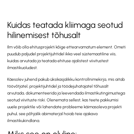
Kuidas teatada kliimaga seotud
hilinemisest tõhusalt
Ilm võib olla ehitusprojekti kõige ettearvamatum element. Ometi
puudub paljudel projektijuhtidel ikka veel süstemaatiline viis,
kuidas arvutada ja teatada ehituse ajalistest viivitustest
ilmastikuoludest.
Käesolev juhend pakub üksikasjalikku kontrollnimekirja, mis aitab
töövõtjatel, projektijuhtidel ja töödejuhatajatel tõhusalt
arvutada, dokumenteerida ja leevendada ilmastikutingimustega
seotud viivituste riski. Olenemata sellest, kas teete pakkumisi
uuele projektile või lahendate probleeme käimasoleva projekti
puhul, see põhjalik abimaterjal hoiab teie ajakava
ilmastikukindlana.
Miks see on oluline: