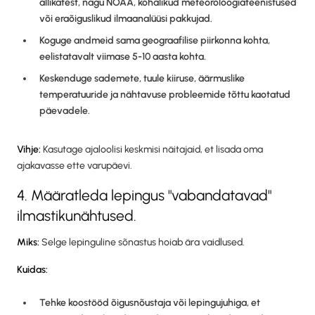
allikatest, nagu NOAA, kohalikud meteoroloogiateenistused
või eraõiguslikud ilmaanalüüsi pakkujad.
Koguge andmeid sama geograafilise piirkonna kohta,
eelistatavalt viimase 5-10 aasta kohta.
Keskenduge sademete, tuule kiiruse, äärmuslike
temperatuuride ja nähtavuse probleemide tõttu kaotatud
päevadele.
Vihje:
Kasutage ajaloolisi keskmisi näitajaid, et lisada oma
ajakavasse ette varupäevi.
4. Määratleda lepingus "vabandatavad"
ilmastikunähtused.
Miks:
Selge lepinguline sõnastus hoiab ära vaidlused.
Kuidas:
Tehke koostööd õigusnõustaja või lepingujuhiga, et