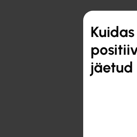

Tagasi ülevaate juur
Kuidas
positii
jäetud