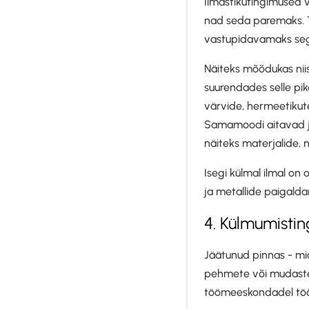
Ilmastikutingimused v
nad seda paremaks. T
vastupidavamaks sega
Näiteks mõõdukas niis
suurendades selle pi
värvide, hermeetikute
Samamoodi aitavad j
näiteks materjalide,
Isegi külmal ilmal on
ja metallide paigald
4. Külmumisti
Jäätunud pinnas - mida
pehmete või mudaste 
töömeeskondadel tööta