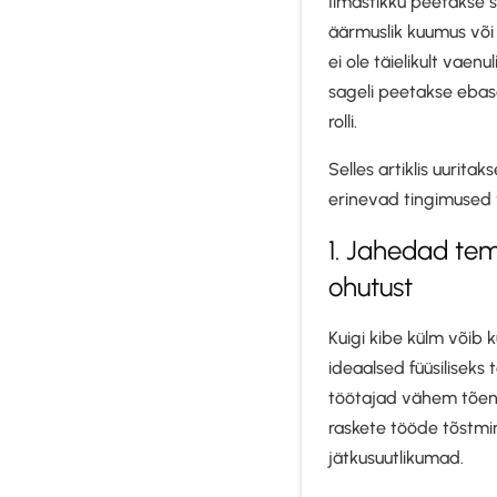
Ilmastikku peetakse s
äärmuslik kuumus või 
ei ole täielikult vaen
sageli peetakse ebaso
rolli.
Selles artiklis uurita
erinevad tingimused v
1. Jahedad te
ohutust
Kuigi kibe külm võib 
ideaalsed füüsiliseks
töötajad vähem tõenä
raskete tööde tõstm
jätkusuutlikumad.