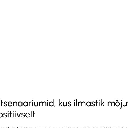
tsenaariumid, kus ilmastik mõj
sitiivselt