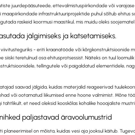
ajutiste juurdepääsuteede, ettevalmistuspiirkondade või varajase
 maapiirkondade infrastruktuuriprojektide puhul sõltub ehitus s
iigutada raskeid koormusi maastikul, mis muidu oleks soojematel
kasutada jälgimiseks ja katsetamiseks.
 viivitusteguriks - eriti kraanatööde või kõrgkonstruktsioonide 
e siiski teretulnud osa ehitusprotsessist. Näiteks on tuul loomul
struktsioonidele, tellingutele või paigaldatud elementidele, nagu
atajad saavad jälgida, kuidas materjalid reageerivad tuulekoor
had või ootamatud liikumised enne hoone valmimist. Mõne töö
i tahtlikult, et need oleksid kooskõlas kohalike hooajaliste mustr
 nihked paljastavad äravoolumustrid
ti planeerimisel on mõista, kuidas vesi aja jooksul käitub. Tuge