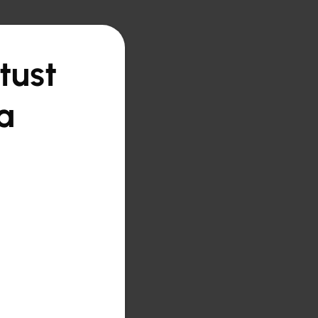
tust
a