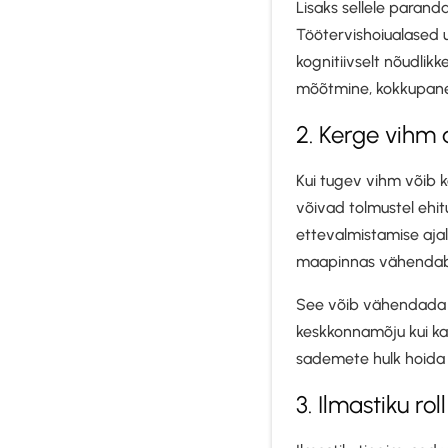
Lisaks sellele paran
Töötervishoiualased 
kognitiivselt nõudlikk
mõõtmine, kokkupane
2. Kerge vihm 
Kui tugev vihm võib k
võivad tolmustel ehit
ettevalmistamise ajal
maapinnas vähendab l
See võib vähendada v
keskkonnamõju kui ka 
sademete hulk hoida 
3. Ilmastiku r