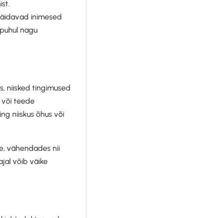
st.
täidavad inimesed
e puhul nagu
s, niisked tingimused
e või teede
ng niiskus õhus või
e, vähendades nii
jal võib väike