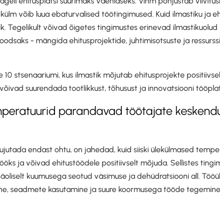
ageli ehitusplatsi suurimaks vaenlaseks. Vihm põhjustab viivitusi
külm võib luua ebaturvalised töötingimused. Kuid ilmastiku ja e
ulik. Tegelikult võivad õigetes tingimustes erinevad ilmastikuolud
odsaks - mängida ehitusprojektide, juhtimisotsuste ja ressurssi
kse 10 stsenaariumi, kus ilmastik mõjutab ehitusprojekte positiivse
õivad suurendada tootlikkust, tõhusust ja innovatsiooni tööplats
mperatuurid parandavad töötajate keskendu
kujutada endast ohtu, on jahedad, kuid siiski ülekülmased tempe
 tööks ja võivad ehitustöödele positiivselt mõjuda. Sellistes tin
oliselt kuumusega seotud väsimuse ja dehüdratsiooni all. Töö
ine, seadmete kasutamine ja suure koormusega tööde tegemine