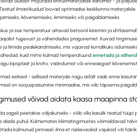
õivad oluliselt mõjutada ehitusmaterjalide käitumist - ja paljud
eatud ilmastikuolud loovad optimaalse keskkonna materjalide
miseks, kõvenemiseks, liimimiseks või paigaldamiseks.
kus ja soe temperatuur aitavad betoonil kiiremini ja ühtlasema
kaajalist tugevust ja vähendades pragunemist. Kuivad tingimus
 ja liimide pealekandmiseks, mis vajavad korralikuks sidumisek
ahedad, kuid mitte külmad temperatuurid
ennetada ja vähend
 nagu kipsplaat ja krohv, väändumist või enneaegset kõvenemist
 omad eelised - selliseid materjale nagu asfalt saab enne kasut
amisel on soojuspaisumine minimaalne, mis viib täpsema paigal
ngimused võivad aidata kaasa maapinna stab
 sageli peetakse väljakutseks - võib olla kasulik teatud tüüpi pr
alade puhul. Külmemates kliimatingimustes võimaldavad talvi
da külmunud pinnasel, ilma et raskeveokid vajuksid või häirik