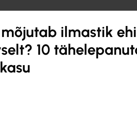
de
 mõjutab ilmastik ehi
vselt? 10 tähelepanut
 kasu