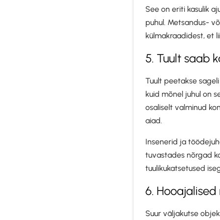
See on eriti kasulik 
puhul. Metsandus- või
külmakraadidest, et l
5. Tuult saab 
Tuult peetakse sageli
kuid mõnel juhul on se
osaliselt valminud kon
aiad.
Insenerid ja töödejuh
tuvastades nõrgad ko
tuulikukatsetused iseg
6. Hooajalised
Suur väljakutse objek