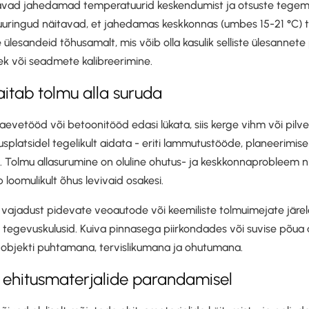
davad jahedamad temperatuurid keskendumist ja otsuste tegemi
uuringud näitavad, et jahedamas keskkonnas (umbes 15-21 °C) 
e ülesandeid tõhusamalt, mis võib olla kasulik selliste ülesannet
k või seadmete kalibreerimine.
aitab tolmu alla suruda
aevetööd või betoonitööd edasi lükata, siis kerge vihm või pilve
usplatsidel tegelikult aidata - eriti lammutustööde, planeerimis
. Tolmu allasurumine on oluline ohutus- ja keskkonnaprobleem ni
oomulikult õhus levivaid osakesi.
ajadust pidevate veoautode või keemiliste tolmuimejate järel
tegevuskulusid. Kuiva pinnasega piirkondades või suvise põua a
objekti puhtamana, tervislikumana ja ohutumana.
oll ehitusmaterjalide parandamisel