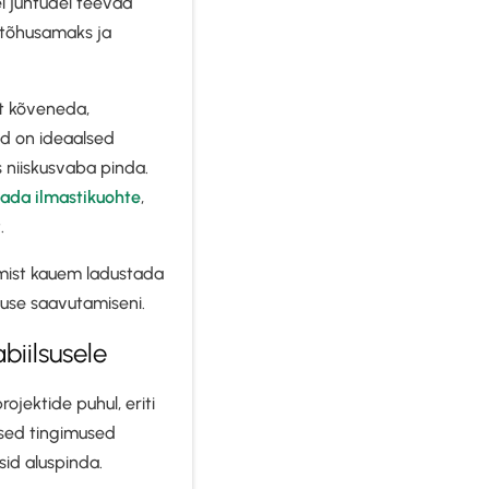
el juhtudel teevad
 tõhusamaks ja
lt kõveneda,
ed on ideaalsed
s niiskusvaba pinda.
ada ilmastikuohte
,
.
amist kauem ladustada
duse saavutamiseni.
iilsusele
ojektide puhul, eriti
sed tingimused
sid aluspinda.