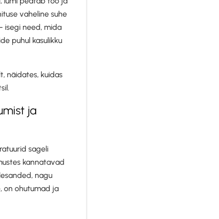
, lumi peatab töö ja
hituse vaheline suhe
 - isegi need, mida
de puhul kasulikku
lt, näidates, kuidas
il.
mist ja
ratuurid sageli
gimustes kannatavad
ülesanded, nagu
, on ohutumad ja