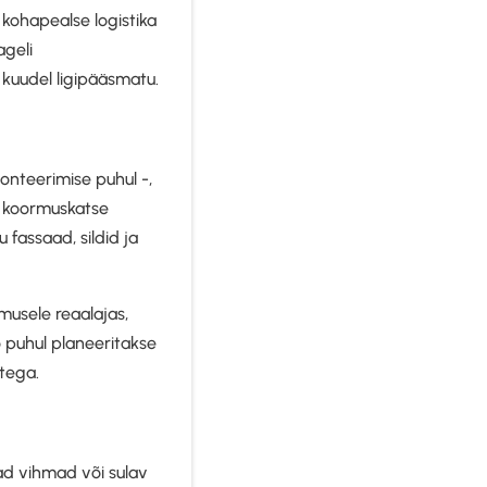
 kohapealse logistika
ageli
 kuudel ligipääsmatu.
monteerimise puhul -,
ik koormuskatse
 fassaad, sildid ja
musele reaalajas,
 puhul planeeritakse
itega.
vad vihmad või sulav