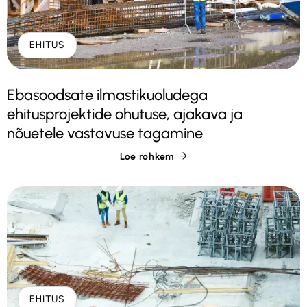
EHITUS
Ebasoodsate ilmastikuoludega
ehitusprojektide ohutuse, ajakava ja
nõuetele vastavuse tagamine
Loe rohkem

EHITUS