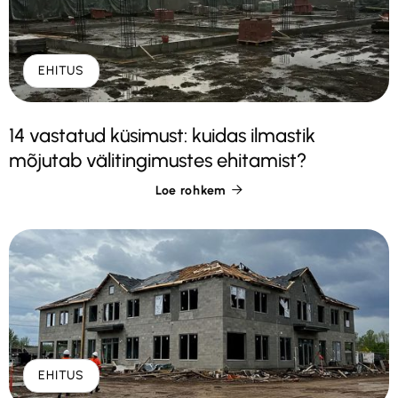
EHITUS
14 vastatud küsimust: kuidas ilmastik
mõjutab välitingimustes ehitamist?
Loe rohkem

EHITUS