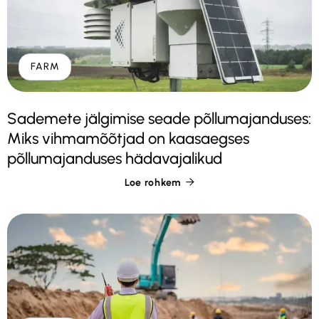
FARM
Sademete jälgimise seade põllumajanduses:
Miks vihmamõõtjad on kaasaegses
põllumajanduses hädavajalikud
Loe rohkem
