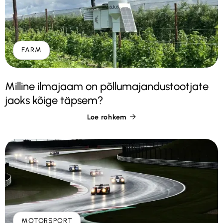
FARM
Milline ilmajaam on põllumajandustootjate
jaoks kõige täpsem?
Loe rohkem

MOTORSPORT