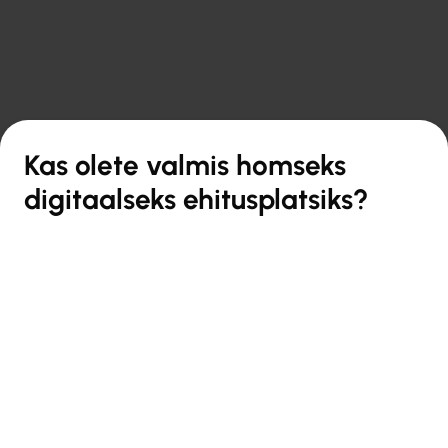

Tagasi ülevaate juurde
Kas olete valmis homseks
digitaalseks ehitusplatsiks?