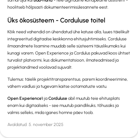
samal ajal kui
Bau-Hund
- teie digitaalne kohapealne assistent -
hoolitseb hõlpsasti dokumenteerimisülesannete eest.
Üks ökosüsteem - Corduluse toitel
Kõik need vahendid on ühendatud ühe katuse alla, luues täielikult
integreeritud digitaalse keskkonna ehitusjuhtimiseks. Corduluse
ilmaandmete lisamine muudab selle süsteemi täiuslikumaks kui
kunagi varem. Open Experience ja Cordulus pakuvad koos ühtset
turvalist platvormi, kus dokumentatsioon, ilmateadmised ja
projektiandmed voolavad sujuvalt.
Tulemus: täielik projektitransparentsus, parem koordineerimine,
vähem vaidlusi ja tugevam kaitse ootamatuste vastu.
Open Experience'i
ja
Corduluse
abil muutub teie ehitusplats
enam kui digitaalseks - see muutub paindlikuks, tõhusaks ja
valmis selleks, mida iganes homne päev toob.
Avaldatud:
5. november 2025