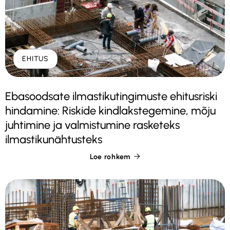
EHITUS
Ebasoodsate ilmastikutingimuste ehitusriski
hindamine: Riskide kindlakstegemine, mõju
juhtimine ja valmistumine rasketeks
ilmastikunähtusteks
Loe rohkem
