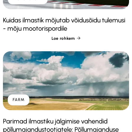
Kuidas ilmastik mõjutab võidusõidu tulemusi
- mõju mootorispordile
Loe rohkem

FARM
Parimad ilmastiku jälgimise vahendid
põllumajandustootjatele: Põllumajanduse