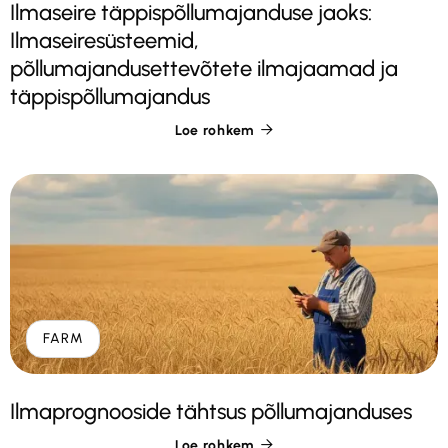
Ilmaseire täppispõllumajanduse jaoks:
Ilmaseiresüsteemid,
põllumajandusettevõtete ilmajaamad ja
täppispõllumajandus
Loe rohkem

FARM
Ilmaprognooside tähtsus põllumajanduses
Loe rohkem
