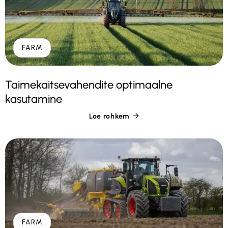
FARM
Taimekaitsevahendite optimaalne
kasutamine
Loe rohkem

FARM