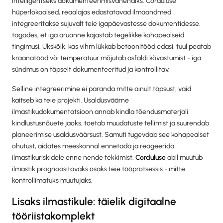
intelligentseks dokumenteerimisvahendiks. Corduluse
hüperlokaalsed, reaalajas edastatavad ilmaandmed
integreeritakse sujuvalt teie igapäevastesse dokumentidesse,
tagades, et iga aruanne kajastab tegelikke kohapealseid
tingimusi. Ükskõik, kas vihm lükkab betoonitööd edasi, tuul peatab
kraanatööd või temperatuur mõjutab asfaldi kõvastumist - iga
sündmus on täpselt dokumenteeritud ja kontrollitav.
Selline integreerimine ei paranda mitte ainult täpsust, vaid
kaitseb ka teie projekti. Usaldusväärne
ilmastikudokumentatsioon annab kindla tõendusmaterjali
kindlustusnõuete jaoks, toetab muudatuste tellimist ja suurendab
planeerimise usaldusväärsust. Samuti tugevdab see kohapealset
ohutust, aidates meeskonnal ennetada ja reageerida
ilmastikuriskidele enne nende tekkimist.
Corduluse
abil muutub
ilmastik prognoositavaks osaks teie tööprotsessis - mitte
kontrollimatuks muutujaks.
Lisaks ilmastikule: täielik digitaalne
tööriistakomplekt