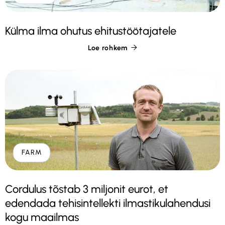
Külma ilma ohutus ehitustöötajatele
Loe rohkem

FARM
Cordulus tõstab 3 miljonit eurot, et
edendada tehisintellekti ilmastikulahendusi
kogu maailmas