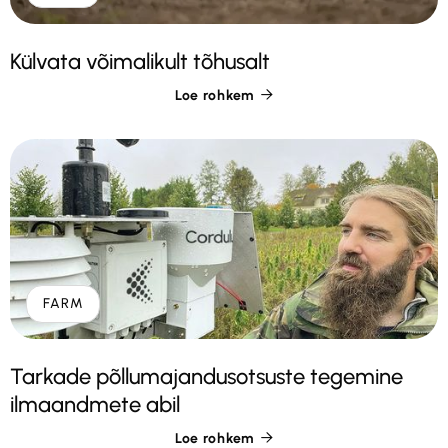
Külvata võimalikult tõhusalt
Loe rohkem

FARM
Tarkade põllumajandusotsuste tegemine
ilmaandmete abil
Loe rohkem
