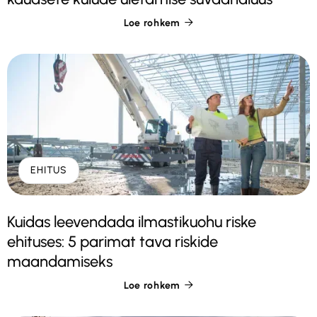
Loe rohkem

EHITUS
Kuidas leevendada ilmastikuohu riske
ehituses: 5 parimat tava riskide
maandamiseks
Loe rohkem
