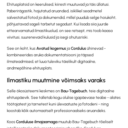
Ehitusplatsid on keerulised, kiiresti muutuvad ja täis üllatusi.
Paberirägastik, hajutatud aruanded, isiklikel seadmetel
salvestatud fotod ja dokumendid, millel puudub selge hoiukoht,
põhjustavad sageli tarbetut segadust. Kui lisada siia juurde
ettearvamatud ilmastikuolud, on see retsept, mis toob kaasa
viivitusi, suurenevaid kulusid ja isegi ohutusriski.
See on koht, kus
Avatud kogemus
ja
Cordulus
ühinevad -
kombineerides aruka dokumentatsiooni ja täpsed
ilmateadmised, et luua tuleviku täielikult digitaalne,
andmepõhine ehitusplats.
Ilmastiku muutmine võimsaks varaks
Selle ökosüsteemi keskmes on
Bau-Tagebuch
, teie digitaalne
ehituspäevik. See talletab kogu olulise igapäevase teabe - alates
töötajatest ja tarnetest kuni ülevaatuste ja fotodeni - ning
koostab kõik automaatselt professionaalseks aruandeks.
Koos
Corduluse ilmajaamaga
muutub Bau-Tagebuch tõeliselt