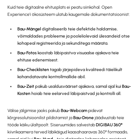
Kuid teie digitaalne ehitusplats ei peatu siinkohal. Open
Experience'i ökosüsteem ulatub kaugemale dokumentatsioonist:
Bau-Mängel
digitaliseerib teie defektide haldamise,
võimaldades probleeme ja pooleliolevaid ülesandeid otse
kohapeal registreerida ja sekunditega määrata.
Bau-Fotos
koostab läbipaistva visuaalse ajakava teie
ehituse edenemisest.
Bau-Checklisten
tagab järjepideva kvaliteedi täielikult
kohandatavate kontrollmallide abil.
Bau-Zeit
pakub usaldusväärset ajakava, samal ajal kui
Bau-
Kosten
hoiab teie eelarved läbipaistvad ja kontrolli all.
Välise jälgimise jaoks pakub
Bau-Webcam
pidevat
kõrgresolutsioonilist pildistamist ja
Bau-Drone
jäädvustab teie
tööde käiku ülaltpoolt. Siseruumides salvestab
DIGIBAU 360°
kiivrikaamera terved läbikäigud kaasahaaravas 360° formaadis,