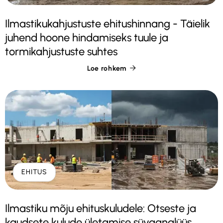
Ilmastikukahjustuste ehitushinnang - Täielik
juhend hoone hindamiseks tuule ja
tormikahjustuste suhtes
Loe rohkem

EHITUS
Ilmastiku mõju ehituskuludele: Otseste ja
kaudsete kulude ületamise süvaanalüüs