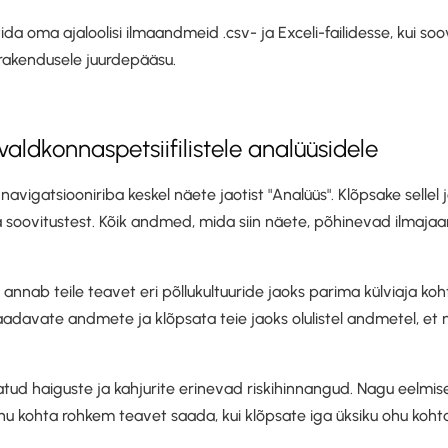
da oma ajaloolisi ilmaandmeid .csv- ja Exceli-failidesse, kui so
le rakendusele juurdepääsu.
valdkonnaspetsiifilistele analüüsidele
navigatsiooniriba keskel näete jaotist "Analüüs". Klõpsake sellel 
 soovitustest. Kõik andmed, mida siin näete, põhinevad ilmaj
s annab teile teavet eri põllukultuuride jaoks parima külviaja koh
aadavate andmete ja klõpsata teie jaoks olulistel andmetel, et
atud haiguste ja kahjurite erinevad riskihinnangud. Nagu eelmis
 ohu kohta rohkem teavet saada, kui klõpsate iga üksiku ohu koht