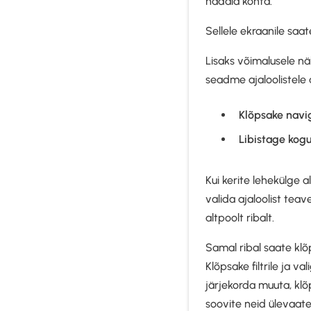
nädala kohta.
Sellele ekraanile saat
Lisaks võimalusele n
seadme ajaloolistele 
Klõpsake navig
Libistage kogu
Kui kerite lehekülge a
valida ajaloolist teav
altpoolt ribalt.
Samal ribal saate klõ
Klõpsake filtrile ja 
järjekorda muuta, klõ
soovite neid ülevaate