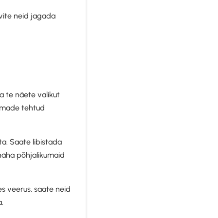
ovite neid jagada
ja te näete valikut
aamade tehtud
ta. Saate libistada
 näha põhjalikumaid
es veerus, saate neid
a.