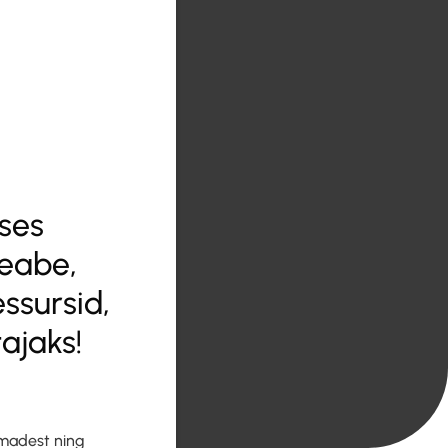
uses
teabe,
ssursid,
ajaks!
amadest ning