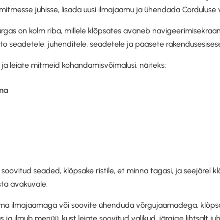
mitmesse juhisse, lisada uusi ilmajaamu ja ühendada Cordulus
rgas on kolm riba, millele klõpsates avaneb navigeerimisekraan
 seadetele, juhenditele, seadetele ja pääsete rakendusesisesel
 ja leiate mitmeid kohandamisvõimalusi, näiteks:
ma
d
soovitud seaded, klõpsake ristile, et minna tagasi, ja seejärel k
sta avakuvale.
e oma ilmajaamaga või soovite ühenduda võrgujaamadega, klõpsa
ja ilmub menüü, kust leiate soovitud valikud, järgige lihtsalt juh