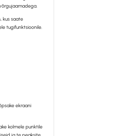
e võrgujaamadega.
, kus saate
e tugifunktsioonile.
lõpsake ekraani
ke kolmele punktile
iseid ja te peaksite