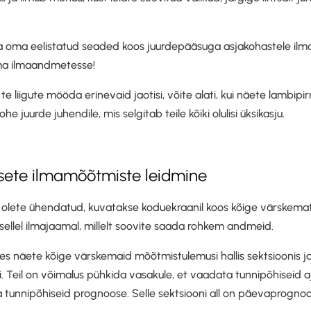
a oma eelistatud seaded koos juurdepääsuga asjakohastele ilm
uma ilmaandmetesse!
te liigute mööda erinevaid jaotisi, võite alati, kui näete lambipirn
e juurde juhendile, mis selgitab teile kõiki olulisi üksikasju.
lsete ilmamõõtmiste leidmine
a olete ühendatud, kuvatakse koduekraanil koos kõige värskem
e sellel ilmajaamal, millelt soovite saada rohkem andmeid.
es näete kõige värskemaid mõõtmistulemusi hallis sektsioonis ja
. Teil on võimalus pühkida vasakule, et vaadata tunnipõhiseid aj
 tunnipõhiseid prognoose. Selle sektsiooni all on päevaprognoo