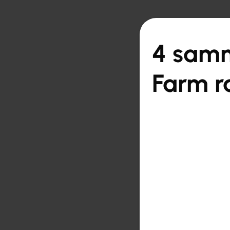

Tagasi ülevaate juur
4 samm
Farm r