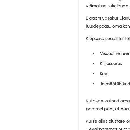
võimaluse sukelduda 
Ekraani vasakus ülanu
juurdepääsu oma konto
Klõpsake seadistustel
Visuaalne tee
Kirjasuurus
Keel
Ja mõõtühiku
Kui olete valinud oma 
paremal pool, et naa
Kui te alles alustat
üleval paremas nurgas 