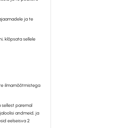
ajaamadele ja te
i, klõpsata sellele
ate ilmamõõtmistega
 sellest paremal
aloolisi andmeid, ja
sid eelseisva 2