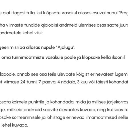
e alati tagasi tulla, kui klõpsate vasakul allosas asuval nupul "Pr
äha viimaste tundide ajaloolisi andmeid ülemises osas saate j
andmetele kahel viisil:
eerimisriba allosas nupule "Ajalugu".
 oma tunnimõõtmiste vasakule poole ja klõpsake kella ikoonil
llapoole, annab see osa teile ülevaate kõigist erinevatest lugemi
et viimase 24 tunni, 7 päeva, 4 nädala, 3 kuu või täiesti kohandat
psata kolmele punktile ja kohandada, mida ja millises järjekorra
valige, milliseid andmeid soovite ülevaates kuvada, ning kui soov
psake sorteerimisele ja lohistage erinevad ilmamõõtmised selles
 lehel kuvada.