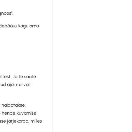
ognoos".
uurdepääsu kogu oma
stest. Ja te saate
ud ajaintervalli
s näidatakse.
ite nende kuvamise
se järjekorda, milles