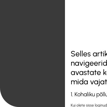
Selles art
navigeerid
avastate k
mida vajat
1. Kohaliku põ
Kui olete sisse logi