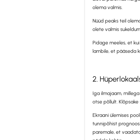
olema valmis.
Nüüd peaks teil olem
olete valmis sukeld
Pidage meeles, et kui 
lambile, et pääseda koh
2. Hüperlokaa
Iga ilmajaam, milleg
otse põllult. Klõpsak
Ekraani ülemises pool
tunnipõhist prognoosi
paremale, et vaadata