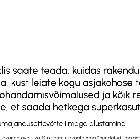
iklis saate teada, kuidas rakend
a, kust leiate kogu asjakohase 
ohandamisvõimalused ja kõik re
e, et saada hetkega superkasut
llumajandusettevõtte ilmaga alustamine
nud, avaneb avakuva. Siin saate ülevaate oma ühendatud ilmaja