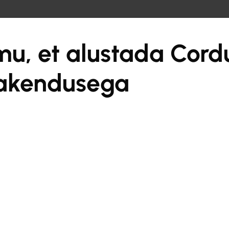
de
u, et alustada Cord
akendusega