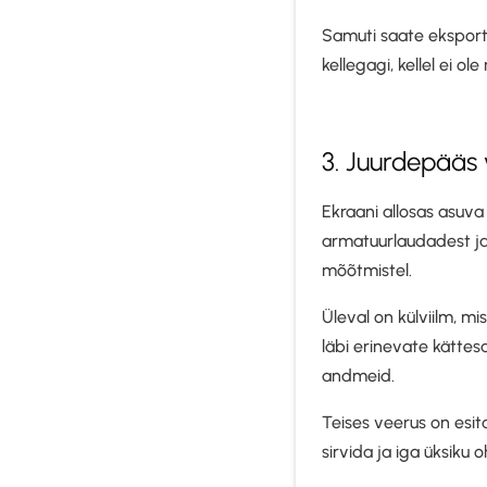
Samuti saate eksporti
kellegagi, kellel ei o
3. Juurdepääs 
Ekraani allosas asuva 
armatuurlaudadest ja
mõõtmistel.
Üleval on külviilm, mi
läbi erinevate kättes
andmeid.
Teises veerus on esit
sirvida ja iga üksiku