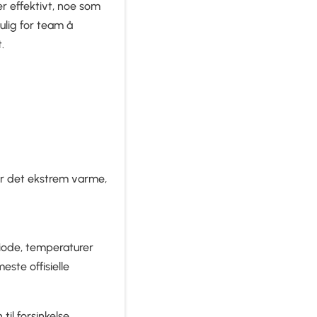
r effektivt, noe som
lig for team å
.
rer det ekstrem varme,
iode, temperaturer
este offisielle
til forsinkelse.