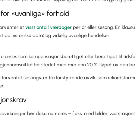
 for «uvanlige» forhold
forventer et
visst antall værdager
per år eller sesong. En klausu
 på historiske data) og virkelig uvanlige hendelser.
re anses som kompensasjonsberettiget eller berettiget til tids
sgjennomsnittet for stedet med mer enn 20 % i løpet av den b
ille forventet sesongvær fra forstyrrende avvik, som rekordstorm
r.
jonskrav
åvirkninger bør dokumenteres – f.eks. med bilder, værstasjon