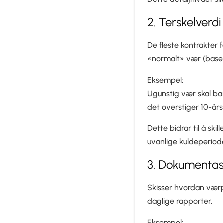
2. Terskelverdi
De fleste kontrakter 
«normalt» vær (basert
Eksempel:
Ugunstig vær skal ba
det overstiger 10-år
Dette bidrar til å sk
uvanlige kuldeperiode
3. Dokumentas
Skisser hvordan værp
daglige rapporter.
Eksempel: