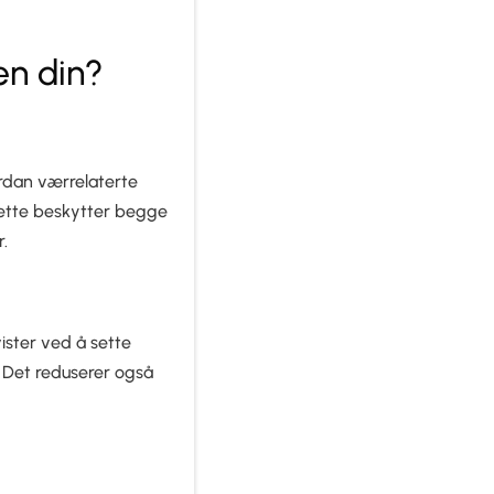
en din?
ordan værrelaterte
 Dette beskytter begge
.
ister ved å sette
. Det reduserer også