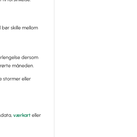
l bør skille mellom
forlengelse dersom
erørte måneden.
e stormer eller
sdata,
værkart
eller