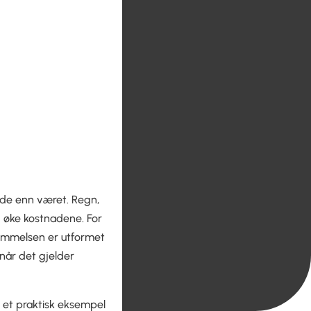
nde enn været. Regn,
g øke kostnadene. For
temmelsen er utformet
når det gjelder
i et praktisk eksempel