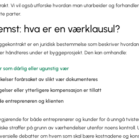
akt. Vi vil også utforske hvordan man utarbeider og forhandler 
te parter.
remst: hva er en værklausul?
yggekontrakt er en juridisk bestemmelse som beskriver hvordan
kader håndteres under et byggeprosjekt. Den kan omhandle:
er som dårlig eller ugunstig vær
kelser forårsaket av slikt vær dokumenteres
elser eller ytterligere kompensasjon er tillatt
de entreprenøren og klienten
vgjørende for både entreprenører og kunder for å unngå tviste
miske straffer på grunn av værhendelser utenfor noens kontroll
roversielle debatter om hvem som skal bære kostnadene og ko