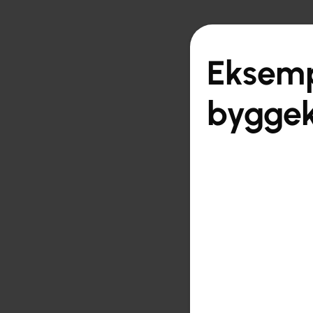

Tilbake til oversikten
Eksemp
byggek