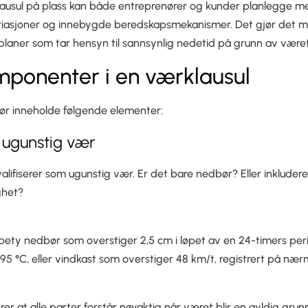
ausul på plass kan både entreprenører og kunder planlegge me
riasjoner og innebygde beredskapsmekanismer. Det gjør det mu
splaner som tar hensyn til sannsynlig nedetid på grunn av været
mponenter i en værklausul
bør inneholde følgende elementer:
v ugunstig vær
alifiserer som ugunstig vær. Er det bare nedbør? Eller inklude
ighet?
bety nedbør som overstiger 2,5 cm i løpet av en 24-timers per
 95 °C, eller vindkast som overstiger 48 km/t, registrert på nærm
rer at alle parter forstår nøyaktig når været blir en gyldig grunn 