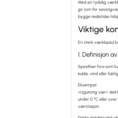
Med en tydelig værkl
gir rom for sesongva
bygge realistiske tid
Viktige ko
En sterk værklausul 
1. Definisjon a
Spesifiser hva som kv
kulde, vind eller fukt
Eksempel:
«Ugunstig vær» skal 
under 0 °C eller over
værstasjon.
Dette detaljnivået sik