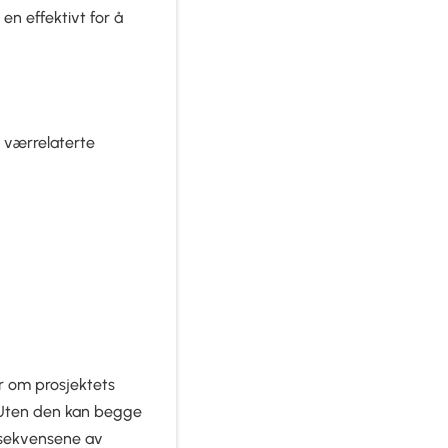
en effektivt for å
 værrelaterte
r om prosjektets
. Uten den kan begge
nsekvensene av