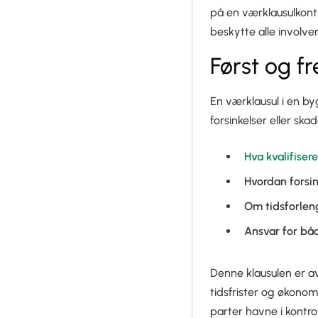
på en værklausulkontr
beskytte alle involver
Først og f
En værklausul i en b
forsinkelser eller s
Hva kvalifiser
Hvordan forsin
Om tidsforleng
Ansvar for bå
Denne klausulen er a
tidsfrister og økono
parter havne i kont