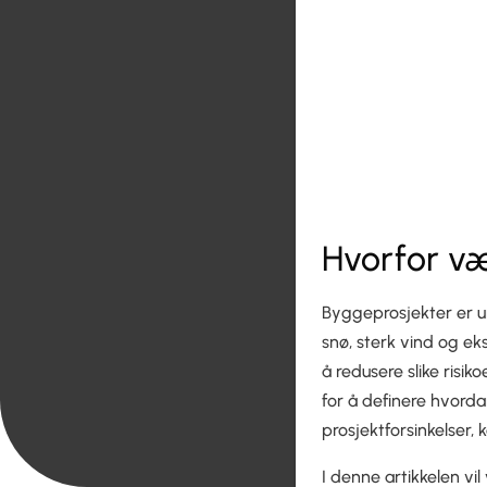
Hvorfor væ
Byggeprosjekter er un
snø, sterk vind og e
å redusere slike ris
for å definere hvord
prosjektforsinkelser,
I denne artikkelen vi