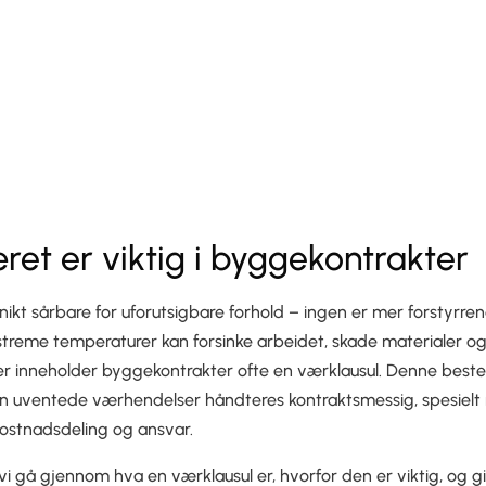
ret er viktig i byggekontrakter
ikt sårbare for uforutsigbare forhold – ingen er mer forstyrre
kstreme temperaturer kan forsinke arbeidet, skade materialer o
ikoer inneholder byggekontrakter ofte en værklausul. Denne bes
an uventede værhendelser håndteres kontraktsmessig, spesielt 
 kostnadsdeling og ansvar.
l vi gå gjennom hva en værklausul er, hvorfor den er viktig, og g