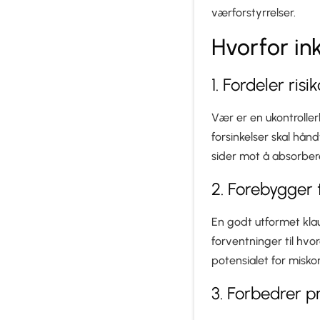
værforstyrrelser.
Hvorfor in
1. Fordeler risi
Vær er en ukontroller
forsinkelser skal hån
sider mot å absorber
2. Forebygger 
En godt utformet klau
forventninger til hvo
potensialet for misko
3. Forbedrer p