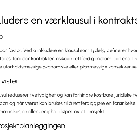
kludere en værklausul i kontrakt
ko
bar faktor. Ved å inkludere en klausul som tydelig definerer hv
dteres, fordeler kontrakten risikoen rettferdig mellom partene.
e uforholdsmessige økonomiske eller planmessige konsekvenser
tvister
sul reduserer tvetydighet og kan forhindre kostbare juridiske tv
rdan og når været kan brukes til å rettferdiggjøre en forsinkelse
mmunikasjon eller uenighet i løpet av et prosjekt.
rosjektplanleggingen