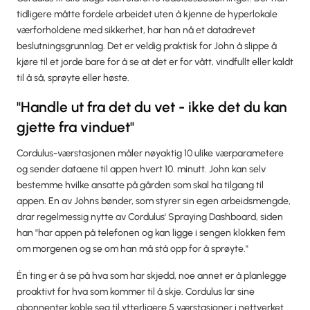
tidligere måtte fordele arbeidet uten å kjenne de hyperlokale
værforholdene med sikkerhet, har han nå et datadrevet
beslutningsgrunnlag. Det er veldig praktisk for John å slippe å
kjøre til et jorde bare for å se at det er for vått, vindfullt eller kaldt
til å så, sprøyte eller høste.
"Handle ut fra det du vet - ikke det du kan
gjette fra vinduet"
Cordulus-værstasjonen måler nøyaktig 10 ulike værparametere
og sender dataene til appen hvert 10. minutt. John kan selv
bestemme hvilke ansatte på gården som skal ha tilgang til
appen. En av Johns bønder, som styrer sin egen arbeidsmengde,
drar regelmessig nytte av Cordulus' Spraying Dashboard, siden
han "har appen på telefonen og kan ligge i sengen klokken fem
om morgenen og se om han må stå opp for å sprøyte."
Én ting er å se på hva som har skjedd, noe annet er å planlegge
proaktivt for hva som kommer til å skje. Cordulus lar sine
abonnenter koble seg til ytterligere 5 værstasjoner i nettverket.