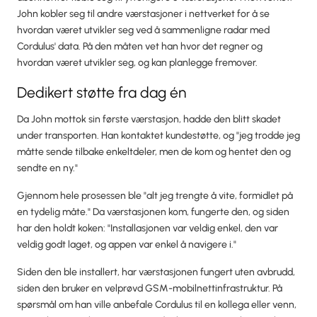
John kobler seg til andre værstasjoner i nettverket for å se
hvordan været utvikler seg ved å sammenligne radar med
Cordulus' data. På den måten vet han hvor det regner og
hvordan været utvikler seg, og kan planlegge fremover.
Dedikert støtte fra dag én
Da John mottok sin første værstasjon, hadde den blitt skadet
under transporten. Han kontaktet kundestøtte, og "jeg trodde jeg
måtte sende tilbake enkeltdeler, men de kom og hentet den og
sendte en ny."
Gjennom hele prosessen ble "alt jeg trengte å vite, formidlet på
en tydelig måte." Da værstasjonen kom, fungerte den, og siden
har den holdt koken: "Installasjonen var veldig enkel, den var
veldig godt laget, og appen var enkel å navigere i."
Siden den ble installert, har værstasjonen fungert uten avbrudd,
siden den bruker en velprøvd GSM-mobilnettinfrastruktur. På
spørsmål om han ville anbefale Cordulus til en kollega eller venn,