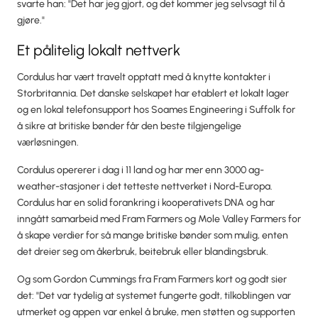
svarte han: "Det har jeg gjort, og det kommer jeg selvsagt til å
gjøre."
Et pålitelig lokalt nettverk
Cordulus har vært travelt opptatt med å knytte kontakter i
Storbritannia. Det danske selskapet har etablert et lokalt lager
og en lokal telefonsupport hos Soames Engineering i Suffolk for
å sikre at britiske bønder får den beste tilgjengelige
værløsningen.
Cordulus opererer i dag i 11 land og har mer enn 3000 ag-
weather-stasjoner i det tetteste nettverket i Nord-Europa.
Cordulus har en solid forankring i kooperativets DNA og har
inngått samarbeid med Fram Farmers og Mole Valley Farmers for
å skape verdier for så mange britiske bønder som mulig, enten
det dreier seg om åkerbruk, beitebruk eller blandingsbruk.
Og som Gordon Cummings fra Fram Farmers kort og godt sier
det: "Det var tydelig at systemet fungerte godt, tilkoblingen var
utmerket og appen var enkel å bruke, men støtten og supporten