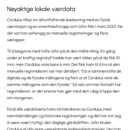
Nøyaktige lokale værdata
Cordulus tilbyr en altomfattende leieløsning med en fysisk
værstasjon og en smarttelefonapp som John fikk i mars 2023. Før
det var han avhengig av manuelle registreringer og flere
værapper.
Til å begynne med tvilte John på at den målte riktig. En gang
under et kraftig regnskyll hadde han vært sikker på at de fikk 10
mm, men Cordulus viste bare 6 mm. Det fikk ham til å tro at den
manuelle regnmåleren var mer detaljert: "Så vi sammenstilte de
digitale og de fysiske målingene og fant ut at Cordulus viste de
samme målingene som den fysiske." Så selv om han fortsatt har
regnmåleren, er det eneste han gjør med den i dag å tippe den
om morgenen.
Fordi alle værdataene hans nå håndteres av Cordulus med
sanntidsmålinger og historiske registreringer, og det har vist seg
å være svært nyttig i den daglige gårdsdriften. John bruker
Cordulus til alle slags værrelaterte ledelsesbeslutninger. Der han