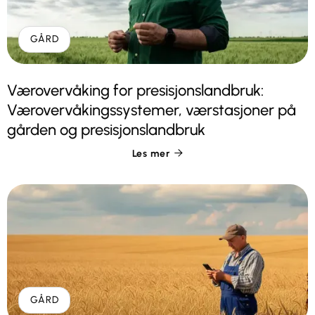
GÅRD
Værovervåking for presisjonslandbruk:
Værovervåkingssystemer, værstasjoner på
gården og presisjonslandbruk
Les mer

GÅRD