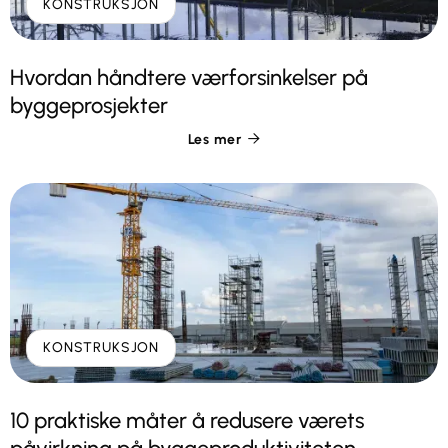
KONSTRUKSJON
Hvordan håndtere værforsinkelser på
byggeprosjekter
Les mer

KONSTRUKSJON
10 praktiske måter å redusere værets