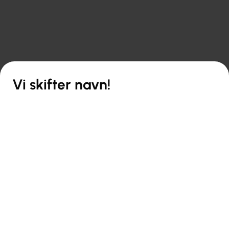

Tilbake til oversikten
Vi skifter navn!