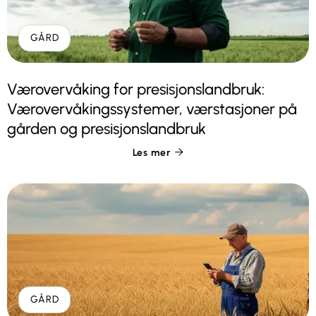
GÅRD
Værovervåking for presisjonslandbruk:
Værovervåkingssystemer, værstasjoner på
gården og presisjonslandbruk
Les mer

GÅRD