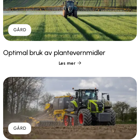
GÅRD
Optimal bruk av plantevernmidler
Les mer

GÅRD