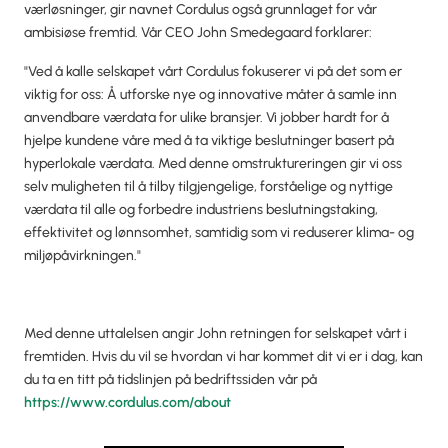
værløsninger, gir navnet Cordulus også grunnlaget for vår
ambisiøse fremtid. Vår CEO John Smedegaard forklarer:
"Ved å kalle selskapet vårt Cordulus fokuserer vi på det som er
viktig for oss: Å utforske nye og innovative måter å samle inn
anvendbare værdata for ulike bransjer. Vi jobber hardt for å
hjelpe kundene våre med å ta viktige beslutninger basert på
hyperlokale værdata. Med denne omstruktureringen gir vi oss
selv muligheten til å tilby tilgjengelige, forståelige og nyttige
værdata til alle og forbedre industriens beslutningstaking,
effektivitet og lønnsomhet, samtidig som vi reduserer klima- og
miljøpåvirkningen."
Med denne uttalelsen angir John retningen for selskapet vårt i
fremtiden. Hvis du vil se hvordan vi har kommet dit vi er i dag, kan
du ta en titt på tidslinjen på bedriftssiden vår på
https://www.cordulus.com/about