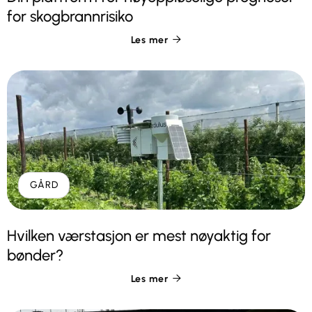
for skogbrannrisiko
Les mer

GÅRD
Hvilken værstasjon er mest nøyaktig for
bønder?
Les mer
