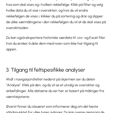
hva som skal vises og i hvilken rekkefølge. Klikk på filter og velg
hvilke data du vil vise i oversikten, og hvis du vil endre
rekkefølgen de vises i, klikker du på sortering og drar og slipper
de ulike værmålingene i den rekkefølgen du vil at de skal vises på
oversiktssiden.
Du kan også eksportere historiske værdata til .csv- og Excel-filer
hvis du ønsker å dele dem med noen som ikke har tilgang til
appen.
3. Tilgang til feltspesifikke analyser
Midt i navigasjonsfeltet nederst på skjermen ser du delen
"Analyse". Klikk på den, og du vil se et utvalg av oversikter og
anbefalinger. Alle dataene du ser her, er basert på målinger fra
værstasjonene.
Øverst finner du såværet som informerer deg om det beste
såtidspunktet for ulike typer avlinger. Du kan sveipe gjennom de