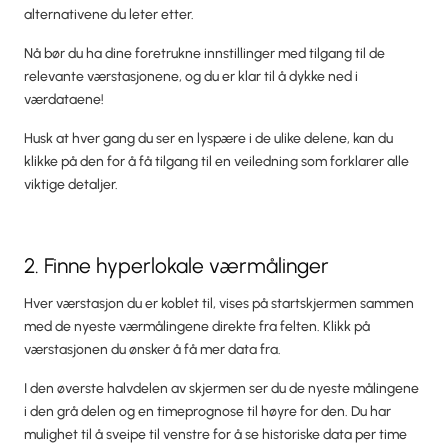
alternativene du leter etter.
Nå bør du ha dine foretrukne innstillinger med tilgang til de
relevante værstasjonene, og du er klar til å dykke ned i
værdataene!
Husk at hver gang du ser en lyspære i de ulike delene, kan du
klikke på den for å få tilgang til en veiledning som forklarer alle
viktige detaljer.
2. Finne hyperlokale værmålinger
Hver værstasjon du er koblet til, vises på startskjermen sammen
med de nyeste værmålingene direkte fra felten. Klikk på
værstasjonen du ønsker å få mer data fra.
I den øverste halvdelen av skjermen ser du de nyeste målingene
i den grå delen og en timeprognose til høyre for den. Du har
mulighet til å sveipe til venstre for å se historiske data per time