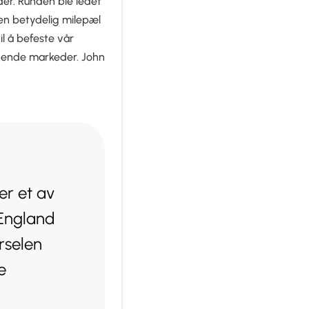
der. Runden ble ledet
en betydelig milepæl
il å befeste vår
nnende markeder. John
er et av
 England
rselen
e