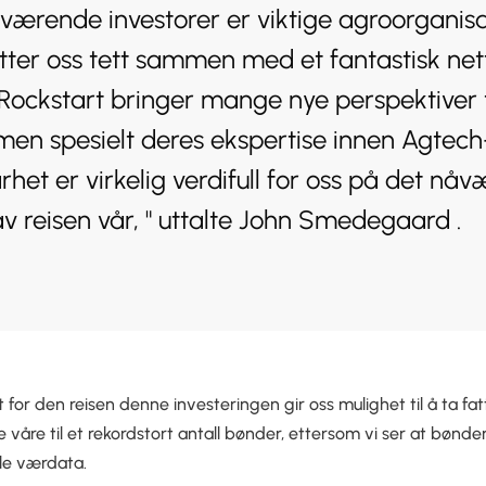
værende investorer er viktige agroorganisa
ter oss tett sammen med et fantastisk net
Rockstart bringer mange nye perspektiver t
men spesielt deres ekspertise innen Agtech
rhet er virkelig verdifull for oss på det nå
av reisen vår, " uttalte John Smedegaard .
 for den reisen denne investeringen gir oss mulighet til å ta fatt
e våre til et rekordstort antall bønder, ettersom vi ser at bønd
le værdata.