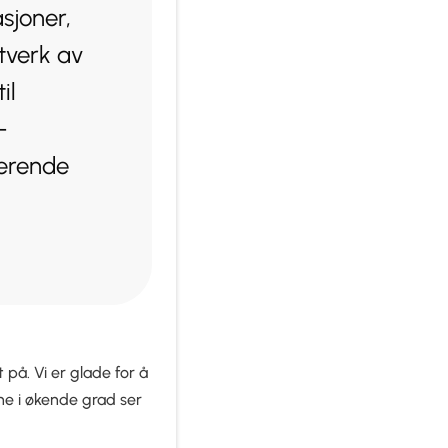
sjoner,
tverk av
il
-
værende
 på. Vi er glade for å
ene i økende grad ser