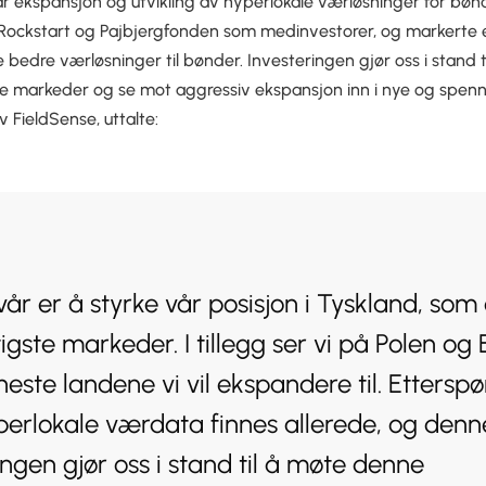
år ekspansjon og utvikling av hyperlokale værløsninger for bøn
Rockstart og Pajbjergfonden som medinvestorer, og markerte 
ge bedre værløsninger til bønder. Investeringen gjør oss i stand t
nde markeder og se mot aggressiv ekspansjon inn i nye og spe
FieldSense, uttalte:
vår er å styrke vår posisjon i Tyskland, som 
tigste markeder. I tillegg ser vi på Polen og
este landene vi vil ekspandere til. Etterspø
perlokale værdata finnes allerede, og denn
ingen gjør oss i stand til å møte denne