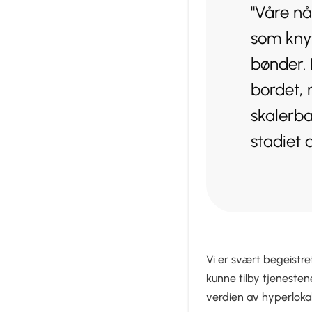
"Våre nå
som knyt
bønder. 
bordet, 
skalerba
stadiet 
Vi er svært begeistret
kunne tilby tjenesten
verdien av hyperloka