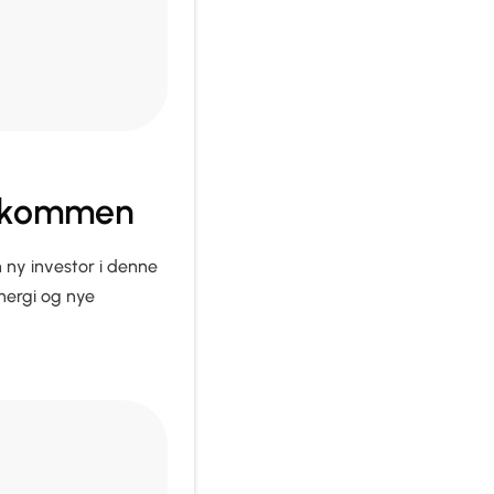
elkommen
n ny investor i denne
energi og nye