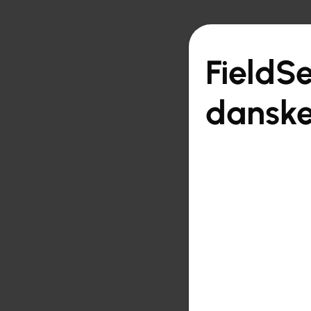

Tilbake til oversikten
FieldSe
danske