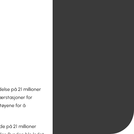
else på 21 millioner
ærstasjoner for
tøyene for å
de på 21 millioner