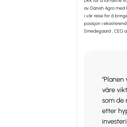
DKK for å fortsette v
av Danish Agro med 
i vår reise for å brin
posisjon i eksistere
Smedegaard , CEO av 
"Planen 
våre vik
som de n
etter hy
invester