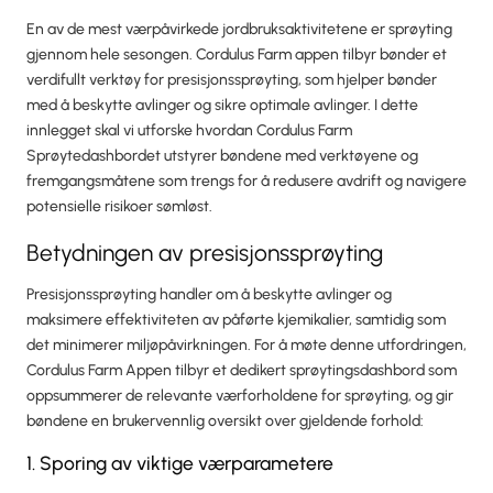
En av de mest værpåvirkede jordbruksaktivitetene er sprøyting
gjennom hele sesongen. Cordulus Farm appen tilbyr bønder et
verdifullt verktøy for presisjonssprøyting, som hjelper bønder
med å beskytte avlinger og sikre optimale avlinger. I dette
innlegget skal vi utforske hvordan Cordulus Farm
Sprøytedashbordet utstyrer bøndene med verktøyene og
fremgangsmåtene som trengs for å redusere avdrift og navigere
potensielle risikoer sømløst.
Betydningen av presisjonssprøyting
Presisjonssprøyting handler om å beskytte avlinger og
maksimere effektiviteten av påførte kjemikalier, samtidig som
det minimerer miljøpåvirkningen. For å møte denne utfordringen,
Cordulus Farm Appen tilbyr et dedikert sprøytingsdashbord som
oppsummerer de relevante værforholdene for sprøyting, og gir
bøndene en brukervennlig oversikt over gjeldende forhold:
1. Sporing av viktige værparametere