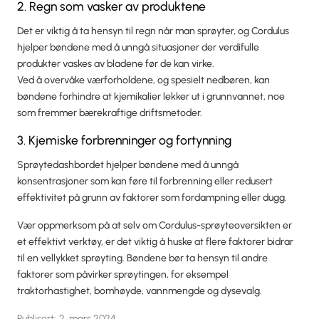
2. Regn som vasker av produktene
Det er viktig å ta hensyn til regn når man sprøyter, og Cordulus
hjelper bøndene med å unngå situasjoner der verdifulle
produkter vaskes av bladene før de kan virke.
Ved å overvåke værforholdene, og spesielt nedbøren, kan
bøndene forhindre at kjemikalier lekker ut i grunnvannet, noe
som fremmer bærekraftige driftsmetoder.
3. Kjemiske forbrenninger og fortynning
Sprøytedashbordet hjelper bøndene med å unngå
konsentrasjoner som kan føre til forbrenning eller redusert
effektivitet på grunn av faktorer som fordampning eller dugg.
Vær oppmerksom på at selv om Cordulus-sprøyteoversikten er
et effektivt verktøy, er det viktig å huske at flere faktorer bidrar
til en vellykket sprøyting. Bøndene bør ta hensyn til andre
faktorer som påvirker sprøytingen, for eksempel
traktorhastighet, bomhøyde, vannmengde og dysevalg.
Publisert:
2. mars 2024