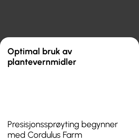

Tilbake til oversikten
Optimal bruk av
plantevernmidler
Presisjonssprøyting begynner
med Cordulus Farm