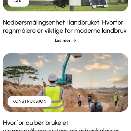
GÅRD
Nedbørsmålingsenhet i landbruket: Hvorfor
regnmålere er viktige for moderne landbruk
Les mer

KONSTRUKSJON
Hvorfor du bør bruke et
værovervåkingssystem på arbeidsplasser: