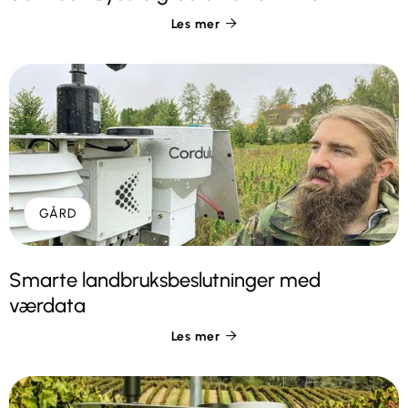
Les mer

GÅRD
Smarte landbruksbeslutninger med
værdata
Les mer
