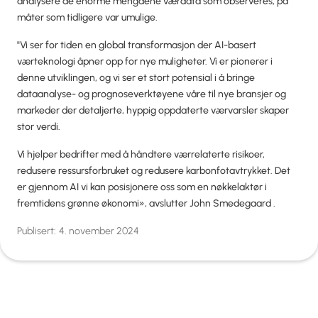
analysere de enorme mengdene værdata som observeres, på
måter som tidligere var umulige.
"Vi ser for tiden en global transformasjon der AI-basert
værteknologi åpner opp for nye muligheter. Vi er pionerer i
denne utviklingen, og vi ser et stort potensial i å bringe
dataanalyse- og prognoseverktøyene våre til nye bransjer og
markeder der detaljerte, hyppig oppdaterte værvarsler skaper
stor verdi.
Vi hjelper bedrifter med å håndtere værrelaterte risikoer,
redusere ressursforbruket og redusere karbonfotavtrykket. Det
er gjennom AI vi kan posisjonere oss som en nøkkelaktør i
fremtidens grønne økonomi», avslutter John Smedegaard .
Publisert:
4. november 2024