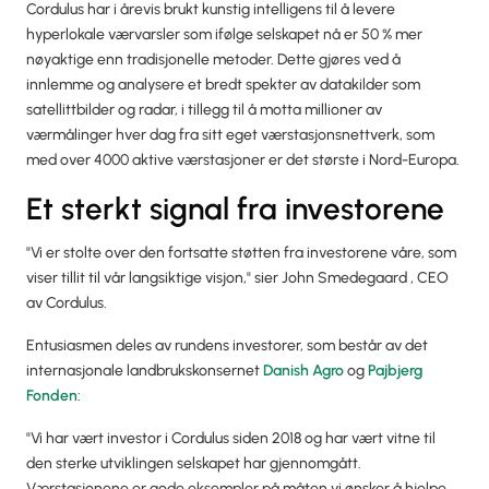
Cordulus har i årevis brukt kunstig intelligens til å levere
hyperlokale værvarsler som ifølge selskapet nå er 50 % mer
nøyaktige enn tradisjonelle metoder. Dette gjøres ved å
innlemme og analysere et bredt spekter av datakilder som
satellittbilder og radar, i tillegg til å motta millioner av
værmålinger hver dag fra sitt eget værstasjonsnettverk, som
med over 4000 aktive værstasjoner er det største i Nord-Europa.
Et sterkt signal fra investorene
"Vi er stolte over den fortsatte støtten fra investorene våre, som
viser tillit til vår langsiktige visjon," sier John Smedegaard , CEO
av Cordulus.
Entusiasmen deles av rundens investorer, som består av det
internasjonale landbrukskonsernet
Danish Agro
og
Pajbjerg
Fonden
:
"Vi har vært investor i Cordulus siden 2018 og har vært vitne til
den sterke utviklingen selskapet har gjennomgått.
Værstasjonene er gode eksempler på måten vi ønsker å hjelpe