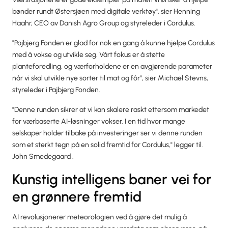
bønder rundt Østersjøen med digitale verktøy", sier Henning
Haahr, CEO av Danish Agro Group og styreleder i Cordulus.
"Pajbjerg Fonden er glad for nok en gang å kunne hjelpe Cordulus
med å vokse og utvikle seg. Vårt fokus er å støtte
planteforedling, og værforholdene er en avgjørende parameter
når vi skal utvikle nye sorter til mat og fôr", sier Michael Stevns,
styreleder i Pajbjerg Fonden.
"Denne runden sikrer at vi kan skalere raskt ettersom markedet
for værbaserte AI-løsninger vokser. I en tid hvor mange
selskaper holder tilbake på investeringer ser vi denne runden
som et sterkt tegn på en solid fremtid for Cordulus," legger til.
John Smedegaard .
Kunstig intelligens baner vei for
en grønnere fremtid
AI revolusjonerer meteorologien ved å gjøre det mulig å