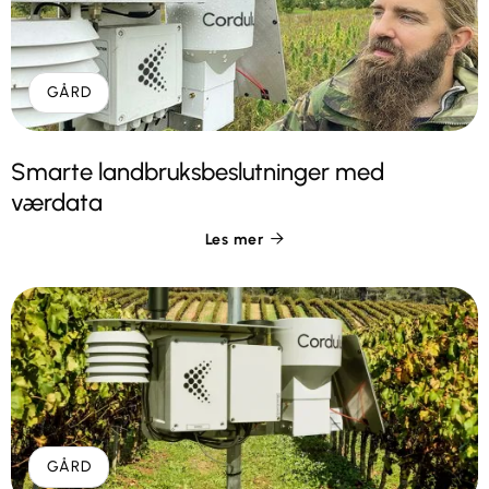
GÅRD
Smarte landbruksbeslutninger med
værdata
Les mer

GÅRD