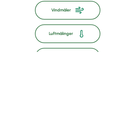
Vindmåler
Luftmålinger
Jordtemperatur
GSM og GPS
Solenergi