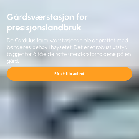
Gårdsværstasjon for
presisjonslandbruk
De Cordulus farm værstasjonen ble opprettet med
bøndenes behov i høysetet. Det er et robust utstyr,
bygget for å tåle de røffe utendørsforholdene på en
gård.
Få et tilbud nå