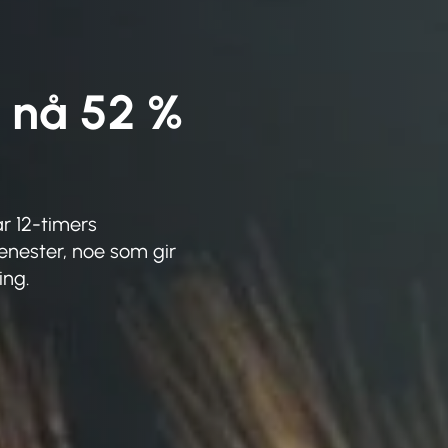
, nå 52 %
år 12-timers
enester, noe som gir
ing.