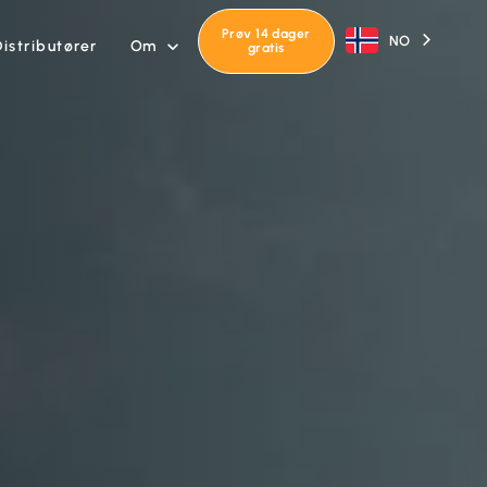
Prøv 14 dager
NO
Om
Distributører

gratis