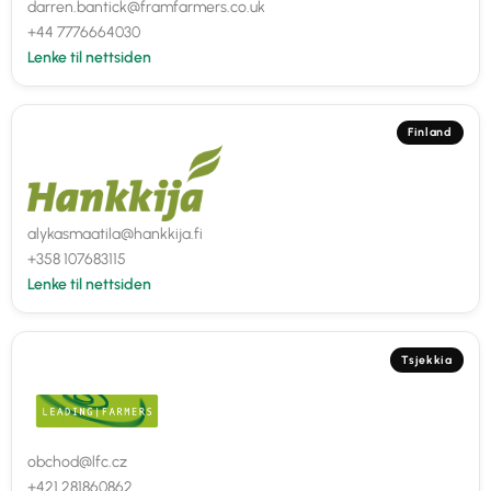
darren.bantick@framfarmers.co.uk
+44 7776664030
Lenke til nettsiden
Finland
alykasmaatila@hankkija.fi
+358 107683115
Lenke til nettsiden
Tsjekkia
obchod@lfc.cz
+421 281860862