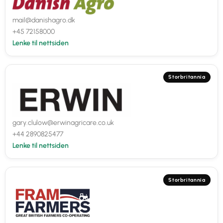
mail@danishagro.dk
+45 72158000
Lenke til nettsiden
Storbritannia
gary.clulow@erwinagricare.co.uk
+44 2890825477
Lenke til nettsiden
Storbritannia