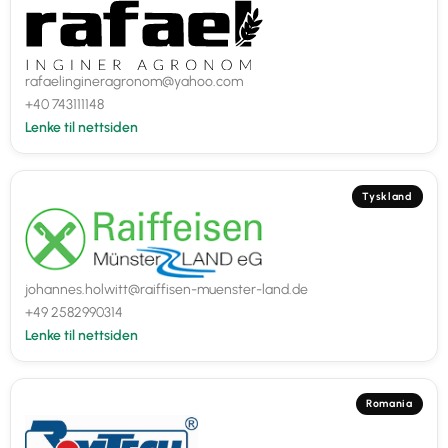
rafaelingineragronom@yahoo.com
+40 743111148
Lenke til nettsiden
Tyskland
johannes.holwitt@raiffisen-muenster-land.de
+49 2582990314
Lenke til nettsiden
Romania