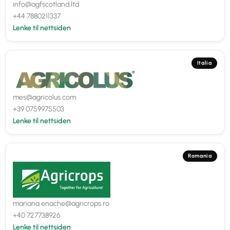
info@agfscotland.ltd
+44 7880211337
Lenke til nettsiden
Italia
mes@agricolus.com
+39 0759975503
Lenke til nettsiden
Romania
mariana.enache@agricrops.ro
+40 727738926
Lenke til nettsiden