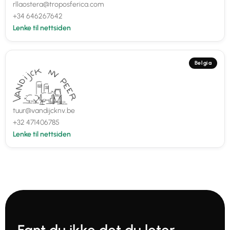
rllaostera@troposferica.com
+34 646267642
Lenke til nettsiden
Belgia
tuur@vandijcknv.be
+32 471406785
Lenke til nettsiden