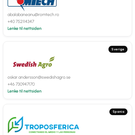
abalabaneanu@romtech.ro
+40 752114347
Lenke til nettsiden
Sverige
oskar.andersson@swedishagro.se
+46 730947170
Lenke til nettsiden
Spania