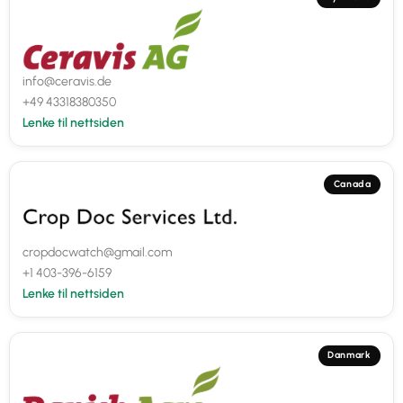
info@ceravis.de
+49 43318380350
Lenke til nettsiden
Canada
cropdocwatch@gmail.com
+1 403-396-6159
Lenke til nettsiden
Danmark