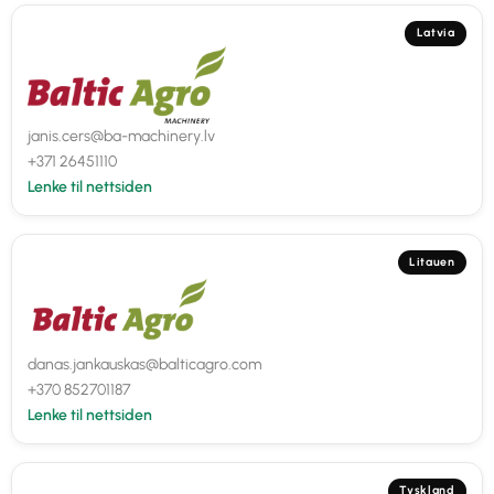
Latvia
janis.cers@ba-machinery.lv
+371 26451110
Lenke til nettsiden
Litauen
danas.jankauskas@balticagro.com
+370 852701187
Lenke til nettsiden
Tyskland