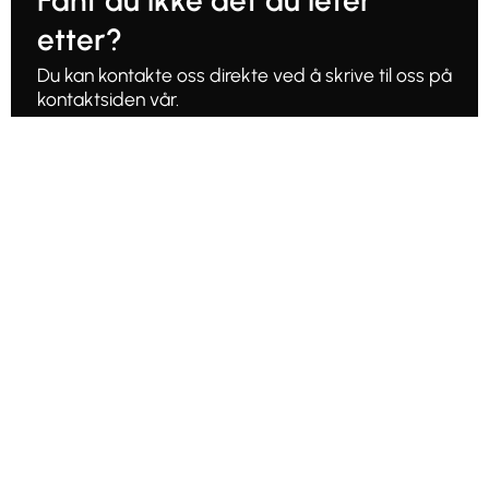
Fant du ikke det du leter
etter?
Du kan kontakte oss direkte ved å skrive til oss på
kontaktsiden vår.
Kontakt oss her
Produkt
Værstasjon
Vær App