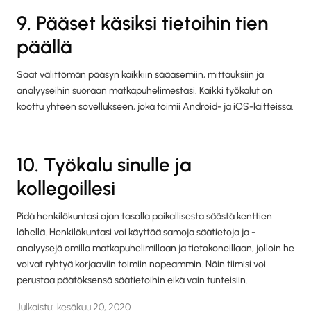
9. Pääset käsiksi tietoihin tien
päällä
Saat välittömän pääsyn kaikkiin sääasemiin, mittauksiin ja
analyyseihin suoraan matkapuhelimestasi. Kaikki työkalut on
koottu yhteen sovellukseen, joka toimii Android- ja iOS-laitteissa.
10. Työkalu sinulle ja
kollegoillesi
Pidä henkilökuntasi ajan tasalla paikallisesta säästä kenttien
lähellä. Henkilökuntasi voi käyttää samoja säätietoja ja -
analyysejä omilla matkapuhelimillaan ja tietokoneillaan, jolloin he
voivat ryhtyä korjaaviin toimiin nopeammin. Näin tiimisi voi
perustaa päätöksensä säätietoihin eikä vain tunteisiin.
Julkaistu:
kesäkuu 20, 2020