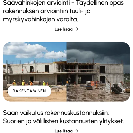
Säävahinkojen arviointi - Täydellinen opas
rakennuksen arviointiin tuuli- ja
myrskyvahinkojen varalta.
Lue lisää

RAKENTAMINEN
Sään vaikutus rakennuskustannuksiin:
Suorien ja välillisten kustannusten ylitykset.
Lue lisää
