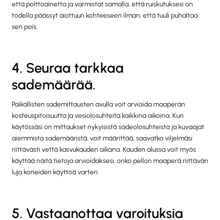
että polttoainetta ja varmistat samalla, että ruiskutuksesi on
todella päässyt aiottuun kohteeseen ilman, että tuuli puhaltaa
sen pois.
4. Seuraa tarkkaa
sademäärää.
Paikallisten sademittausten avulla voit arvioida maaperän
kosteuspitoisuutta ja vesiolosuhteita kaikkina aikoina. Kun
käytössäsi on mittaukset nykyisistä sadeolosuhteista ja kuvaajat
aiemmista sademääristä, voit määrittää, saavatko viljelmäsi
riittävästi vettä kasvukauden aikana. Kauden alussa voit myös
käyttää näitä tietoja arvioidaksesi, onko pellon maaperä riittävän
luja koneiden käyttöä varten.
5. Vastaanottaa varoituksia