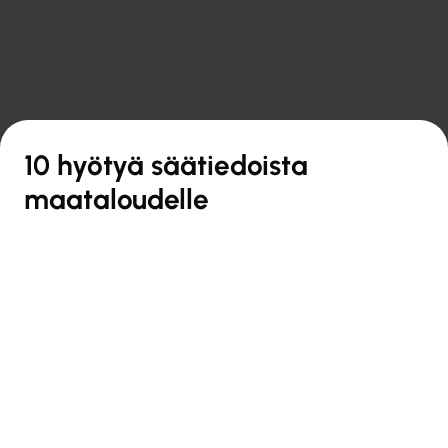

Takaisin yleiskatsaukseen
10 hyötyä säätiedoista
maataloudelle