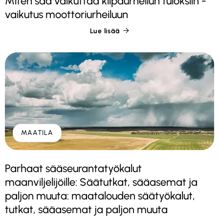
Miten sää vaikuttaa kilpaurheilun tuloksiin -
vaikutus moottoriurheiluun
Lue lisää

MAATILA
Parhaat sääseurantatyökalut
maanviljelijöille: Säätutkat, sääasemat ja
paljon muuta: maatalouden säätyökalut,
tutkat, sääasemat ja paljon muuta