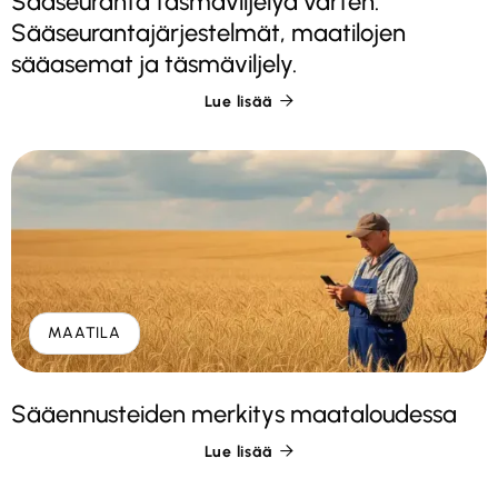
Sääseuranta täsmäviljelyä varten:
Sääseurantajärjestelmät, maatilojen
sääasemat ja täsmäviljely.
Lue lisää

MAATILA
Sääennusteiden merkitys maataloudessa
Lue lisää
