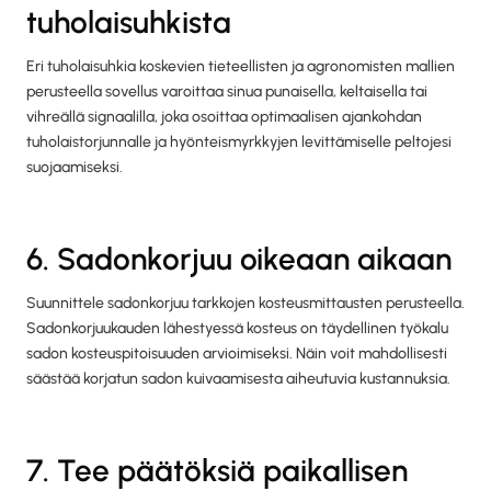
tuholaisuhkista
Eri tuholaisuhkia koskevien tieteellisten ja agronomisten mallien
perusteella sovellus varoittaa sinua punaisella, keltaisella tai
vihreällä signaalilla, joka osoittaa optimaalisen ajankohdan
tuholaistorjunnalle ja hyönteismyrkkyjen levittämiselle peltojesi
suojaamiseksi.
6. Sadonkorjuu oikeaan aikaan
Suunnittele sadonkorjuu tarkkojen kosteusmittausten perusteella.
Sadonkorjuukauden lähestyessä kosteus on täydellinen työkalu
sadon kosteuspitoisuuden arvioimiseksi. Näin voit mahdollisesti
säästää korjatun sadon kuivaamisesta aiheutuvia kustannuksia.
7. Tee päätöksiä paikallisen