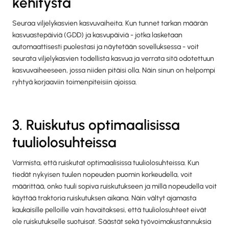
kehitystä
Seuraa viljelykasvien kasvuvaiheita. Kun tunnet tarkan määrän
kasvuastepäiviä (GDD) ja kasvupäiviä - jotka lasketaan
automaattisesti puolestasi ja näytetään sovelluksessa - voit
seurata viljelykasvien todellista kasvua ja verrata sitä odotettuun
kasvuvaiheeseen, jossa niiden pitäisi olla. Näin sinun on helpompi
ryhtyä korjaaviin toimenpiteisiin ajoissa.
3. Ruiskutus optimaalisissa
tuuliolosuhteissa
Varmista, että ruiskutat optimaalisissa tuuliolosuhteissa. Kun
tiedät nykyisen tuulen nopeuden puomin korkeudella, voit
määrittää, onko tuuli sopiva ruiskutukseen ja millä nopeudella voit
käyttää traktoria ruiskutuksen aikana. Näin vältyt ajamasta
kaukaisille pelloille vain havaitaksesi, että tuuliolosuhteet eivät
ole ruiskutukselle suotuisat. Säästät sekä työvoimakustannuksia