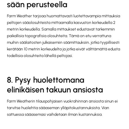
sään perusteella
Farm Weather tarjoaa huomattavasti luotettavampia mittauksia
peltojen sääolosuhteista mittaamalla kasvuston korkeudella 2
metrin korkeudella. Samalla mittaukset edustavat tarkemmin
paikallisia topografisia olosuhteita. Tämä on etu verrattuna
muihin säälaitosten julkaisemiin säämittauksiin, jotka tyypillisesti
kerätään 10 metrin korkeudelta ja jotka eivät välttämättä edusta
todellisia olosuhteita lähellä peltojasi.
8. Pysy huolettomana
elinikäisen takuun ansiosta
Farm Weatherin tilauspohjaisen vuokrahinnan ansiosta sinun ei
tarvitse huolehtia sääaseman ylläpitokustannuksista. Vian
sattuessa sääasemasi vaihdetaan ilman kustannuksia.