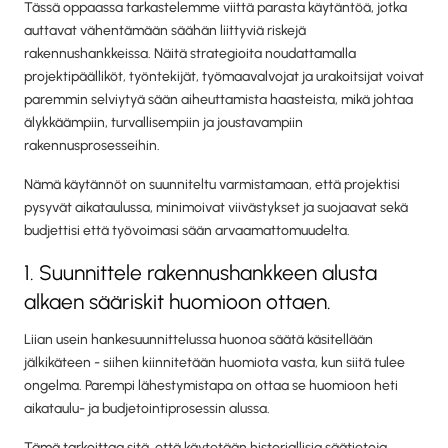
Tässä oppaassa tarkastelemme viittä parasta käytäntöä, jotka
auttavat vähentämään säähän liittyviä riskejä
rakennushankkeissa. Näitä strategioita noudattamalla
projektipäälliköt, työntekijät, työmaavalvojat ja urakoitsijat voivat
paremmin selviytyä sään aiheuttamista haasteista, mikä johtaa
älykkäämpiin, turvallisempiin ja joustavampiin
rakennusprosesseihin.
Nämä käytännöt on suunniteltu varmistamaan, että projektisi
pysyvät aikataulussa, minimoivat viivästykset ja suojaavat sekä
budjettisi että työvoimasi sään arvaamattomuudelta.
1. Suunnittele rakennushankkeen alusta
alkaen sääriskit huomioon ottaen.
Liian usein hankesuunnittelussa huonoa säätä käsitellään
jälkikäteen - siihen kiinnitetään huomiota vasta, kun siitä tulee
ongelma. Parempi lähestymistapa on ottaa se huomioon heti
aikataulu- ja budjetointiprosessin alussa.
Tämä tarkoittaa sitä, että käytetään historiallisia säätietoja