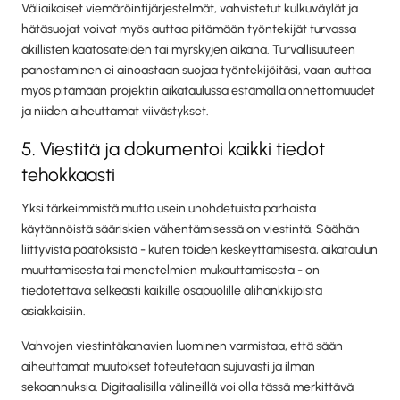
Väliaikaiset viemäröintijärjestelmät, vahvistetut kulkuväylät ja
hätäsuojat voivat myös auttaa pitämään työntekijät turvassa
äkillisten kaatosateiden tai myrskyjen aikana. Turvallisuuteen
panostaminen ei ainoastaan suojaa työntekijöitäsi, vaan auttaa
myös pitämään projektin aikataulussa estämällä onnettomuudet
ja niiden aiheuttamat viivästykset.
5. Viestitä ja dokumentoi kaikki tiedot
tehokkaasti
Yksi tärkeimmistä mutta usein unohdetuista parhaista
käytännöistä sääriskien vähentämisessä on viestintä. Säähän
liittyvistä päätöksistä - kuten töiden keskeyttämisestä, aikataulun
muuttamisesta tai menetelmien mukauttamisesta - on
tiedotettava selkeästi kaikille osapuolille alihankkijoista
asiakkaisiin.
Vahvojen viestintäkanavien luominen varmistaa, että sään
aiheuttamat muutokset toteutetaan sujuvasti ja ilman
sekaannuksia. Digitaalisilla välineillä voi olla tässä merkittävä