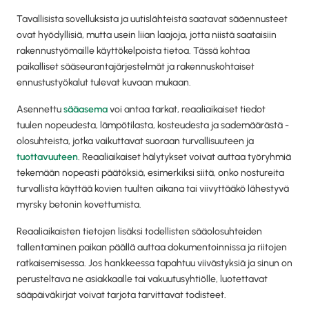
Tavallisista sovelluksista ja uutislähteistä saatavat sääennusteet
ovat hyödyllisiä, mutta usein liian laajoja, jotta niistä saataisiin
rakennustyömaille käyttökelpoista tietoa. Tässä kohtaa
paikalliset sääseurantajärjestelmät ja rakennuskohtaiset
ennustustyökalut tulevat kuvaan mukaan.
Asennettu
sääasema
voi antaa tarkat, reaaliaikaiset tiedot
tuulen nopeudesta, lämpötilasta, kosteudesta ja sademäärästä -
olosuhteista, jotka vaikuttavat suoraan turvallisuuteen ja
tuottavuuteen
. Reaaliaikaiset hälytykset voivat auttaa työryhmiä
tekemään nopeasti päätöksiä, esimerkiksi siitä, onko nostureita
turvallista käyttää kovien tuulten aikana tai viivyttääkö lähestyvä
myrsky betonin kovettumista.
Reaaliaikaisten tietojen lisäksi todellisten sääolosuhteiden
tallentaminen paikan päällä auttaa dokumentoinnissa ja riitojen
ratkaisemisessa. Jos hankkeessa tapahtuu viivästyksiä ja sinun on
perusteltava ne asiakkaalle tai vakuutusyhtiölle, luotettavat
sääpäiväkirjat voivat tarjota tarvittavat todisteet.