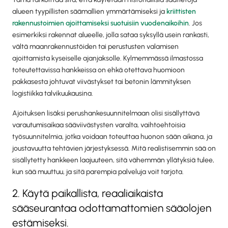
alueen tyypillisten säämallien ymmärtämiseksi ja
kriittisten
rakennustoimien ajoittamiseksi suotuisiin vuodenaikoihin
. Jos
esimerkiksi rakennat alueelle, jolla sataa syksyllä usein rankasti,
vältä maanrakennustöiden tai perustusten valamisen
ajoittamista kyseiselle ajanjaksolle. Kylmemmässä ilmastossa
toteutettavissa hankkeissa on ehkä otettava huomioon
pakkasesta johtuvat viivästykset tai betonin lämmityksen
logistiikka talvikuukausina.
Ajoituksen lisäksi perushankesuunnitelmaan olisi sisällyttävä
varautumisaikaa sääviivästysten varalta, vaihtoehtoisia
työsuunnitelmia, jotka voidaan toteuttaa huonon sään aikana, ja
joustavuutta tehtävien järjestyksessä. Mitä realistisemmin sää on
sisällytetty hankkeen laajuuteen, sitä vähemmän yllätyksiä tulee,
kun sää muuttuu, ja sitä parempia palveluja voit tarjota.
2. Käytä paikallista, reaaliaikaista
sääseurantaa odottamattomien sääolojen
estämiseksi.