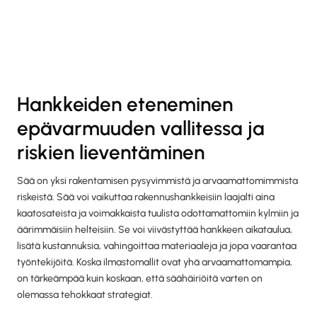
Hankkeiden eteneminen
epävarmuuden vallitessa ja
riskien lieventäminen
Sää on yksi rakentamisen pysyvimmistä ja arvaamattomimmista
riskeistä. Sää voi vaikuttaa rakennushankkeisiin laajalti aina
kaatosateista ja voimakkaista tuulista odottamattomiin kylmiin ja
äärimmäisiin helteisiin. Se voi viivästyttää hankkeen aikataulua,
lisätä kustannuksia, vahingoittaa materiaaleja ja jopa vaarantaa
työntekijöitä. Koska ilmastomallit ovat yhä arvaamattomampia,
on tärkeämpää kuin koskaan, että säähäiriöitä varten on
olemassa tehokkaat strategiat.