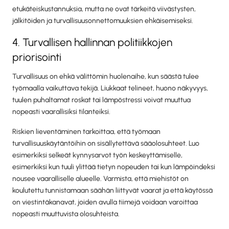
etukäteiskustannuksia, mutta ne ovat tärkeitä viivästysten,
jälkitöiden ja turvallisuusonnettomuuksien ehkäisemiseksi.
4. Turvallisen hallinnan politiikkojen
priorisointi
Turvallisuus on ehkä välittömin huolenaihe, kun säästä tulee
työmaalla vaikuttava tekijä. Liukkaat telineet, huono näkyvyys,
tuulen puhaltamat roskat tai lämpöstressi voivat muuttua
nopeasti vaarallisiksi tilanteiksi.
Riskien lieventäminen tarkoittaa, että työmaan
turvallisuuskäytäntöihin on sisällytettävä sääolosuhteet. Luo
esimerkiksi selkeät kynnysarvot työn keskeyttämiselle,
esimerkiksi kun tuuli ylittää tietyn nopeuden tai kun lämpöindeksi
nousee vaaralliselle alueelle. Varmista, että miehistöt on
koulutettu tunnistamaan säähän liittyvät vaarat ja että käytössä
on viestintäkanavat, joiden avulla tiimejä voidaan varoittaa
nopeasti muuttuvista olosuhteista.