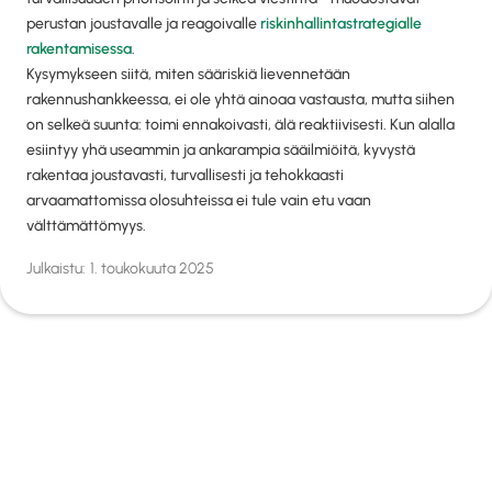
perustan joustavalle ja reagoivalle
riskinhallintastrategialle
rakentamisessa
.
Kysymykseen siitä, miten sääriskiä lievennetään
rakennushankkeessa, ei ole yhtä ainoaa vastausta, mutta siihen
on selkeä suunta: toimi ennakoivasti, älä reaktiivisesti. Kun alalla
esiintyy yhä useammin ja ankarampia sääilmiöitä, kyvystä
rakentaa joustavasti, turvallisesti ja tehokkaasti
arvaamattomissa olosuhteissa ei tule vain etu vaan
välttämättömyys.
Julkaistu:
1. toukokuuta 2025