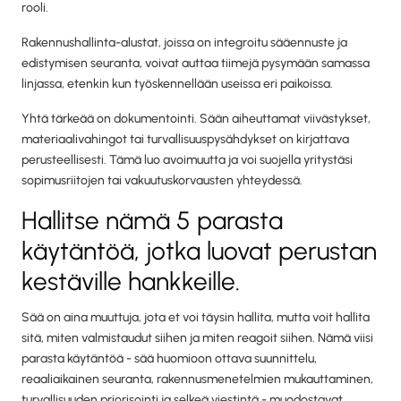
rooli.
Rakennushallinta-alustat, joissa on integroitu sääennuste ja
edistymisen seuranta, voivat auttaa tiimejä pysymään samassa
linjassa, etenkin kun työskennellään useissa eri paikoissa.
Yhtä tärkeää on dokumentointi. Sään aiheuttamat viivästykset,
materiaalivahingot tai turvallisuuspysähdykset on kirjattava
perusteellisesti. Tämä luo avoimuutta ja voi suojella yritystäsi
sopimusriitojen tai vakuutuskorvausten yhteydessä.
Hallitse nämä 5 parasta
käytäntöä, jotka luovat perustan
kestäville hankkeille.
Sää on aina muuttuja, jota et voi täysin hallita, mutta voit hallita
sitä, miten valmistaudut siihen ja miten reagoit siihen. Nämä viisi
parasta käytäntöä - sää huomioon ottava suunnittelu,
reaaliaikainen seuranta, rakennusmenetelmien mukauttaminen,
turvallisuuden priorisointi ja selkeä viestintä - muodostavat