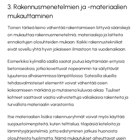
3. Rakennusmenetelmien ja -materiaalien
mukauttaminen
Toinen tärkeä keino vähentää rakentamiseen liittyviä sääriskejä
on mukauttaa rakennusmenetelmiä, materiaaleja ja laitteita
ennakoitujen olosuhteiden mukaan. Kaikki rakennustekniikat
eivät sovellu yhtä hyvin jokaiseen ilmastoon tai vuodenaikaan.
Esimerkiksi kylmällä säällä saatat joutua käyttämään erityisiä
betoniseoksia, jotka kovettuvat nopeammin tai säilyttävät
lujuutensa alhaisemmissa lämpötiloissa. Sateisilla alueilla
tehdasvalmisteiset elementit voivat vähentää osien
kokoamiseen märkänä ja mutaisena kuluvaa aikaa. Tuuliset
kohteet saattavat vaatia vahvistettuja väliaikaisia rakenteita ja
turvallista materiaalin varastointia.
Itse materiaalien lisäksi rakennusryhmät voivat myös käyttää
suojaustoimenpiteitä, kuten telttailua, tilapäisiä koteloita ja
lämmitysjärjestelmiä, jotta edistyminen jatkuisi huonoista
olosuhteista huolimatta. Nämä mukautukset aiheuttavat usein