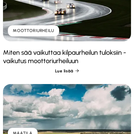
MOOTTORIURHEILU
Miten sää vaikuttaa kilpaurheilun tuloksiin -
vaikutus moottoriurheiluun
Lue lisää

MAATILA