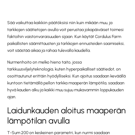
Sää vaikuttaa kaikkiin päätöksiisi niin kuin mikään muu, ja
tarkkojen säätietojen avulla voit perustaa jokapäiväiset toimesi
faktoihin vaistonvaraisuuden sijaan. Kun käytät Cordulus Farm
paikallisten säämittausten ja tarkkojen ennusteiden saamiseksi,
voit säästää aikaa ja rahaa tulevalla kaudella.
Nurmenhoito on melko hieno taito, jossa
tarkkuusviljelyteknologia, kuten hyperpaikalliset säätiedot, on
osoittautunut erittäin hyödylliseksi. Kun ajoitus saadaan keväällä
kuntoon tietämällä pellon tarkka maaperän lämpötila, saadaan
hyvä kauden alku ja kaikki muu sujuu mukavammin loppukauden
ajan.
Laidunkauden aloitus maaperän
lämpötilan avulla
T-Sum 200 on keskeinen parametri, kun nurmi saadaan