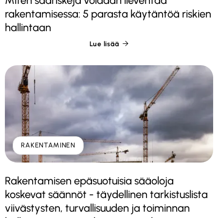
Miten sääriskejä voidaan lieventää
rakentamisessa: 5 parasta käytäntöä riskien
hallintaan
Lue lisää

RAKENTAMINEN
Rakentamisen epäsuotuisia sääoloja
koskevat säännöt - täydellinen tarkistuslista
viivästysten, turvallisuuden ja toiminnan