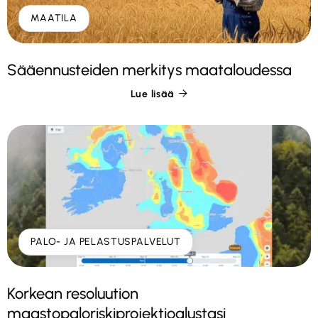
MAATILA
Sääennusteiden merkitys maataloudessa
Lue lisää

PALO- JA PELASTUSPALVELUT
Korkean resoluution
maastopaloriskiprojektioalustasi