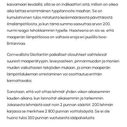
kasvamaan keväällä, sillä se on indikaattori siitä, milloin on oikea
aika laittaa ensimmäinen typpilannoite maahan. Se on
kumulatiivinen tulos mitatuista keskimääräisistä päivittäisistä
ilmalämpötiloista, ja kun tämä summa saavuttaa arvon 200,
nurmi reagoi tehokkaimmin typelle. Haasteena on siis se, että
maaperän lämpötiloissa on valtavia eroja eri puolilla Isoa-
Britanniaa.
Cornwallista Skotlantiin paikalliset olosuhteet vaihtelevat
suuresti maaperätyypin, leveysasteen, pinnanmuodon ja monien
muiden vaikuttavien tekijöiden mukaan, ja oman maaperän
lämpötilalukeman omistaminen voi osoittautua erittäin
kannattavaksi.
Sanotaan, että voit ottaa lehmät yhden viikon aikaisemmin
kauden aikana, kun lannoitat aikaisemmin ja tarkemmin.
Jokaisesta lehmästä saat noin 2 punnan säästöt. 200 lehmän
karjassa se merkitsee 2 800 punnan voittolisäystä. Se ei ole
huono tulos 350 punnan vuotuisesta sääpalvelusta.