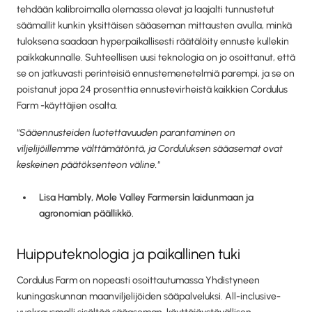
tehdään kalibroimalla olemassa olevat ja laajalti tunnustetut
säämallit kunkin yksittäisen sääaseman mittausten avulla, minkä
tuloksena saadaan hyperpaikallisesti räätälöity ennuste kullekin
paikkakunnalle. Suhteellisen uusi teknologia on jo osoittanut, että
se on jatkuvasti perinteisiä ennustemenetelmiä parempi, ja se on
poistanut jopa 24 prosenttia ennustevirheistä kaikkien Cordulus
Farm -käyttäjien osalta.
"Sääennusteiden luotettavuuden parantaminen on
viljelijöillemme välttämätöntä, ja Corduluksen sääasemat ovat
keskeinen päätöksenteon väline."
Lisa Hambly, Mole Valley Farmersin laidunmaan ja
agronomian päällikkö.
Huipputeknologia ja paikallinen tuki
Cordulus Farm on nopeasti osoittautumassa Yhdistyneen
kuningaskunnan maanviljelijöiden sääpalveluksi. All-inclusive-