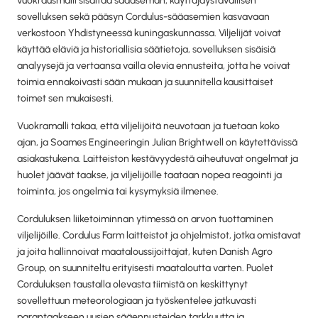
vuokrausmalli sisältää sääaseman, käyttäjäystävällisen
sovelluksen sekä pääsyn Cordulus-sääasemien kasvavaan
verkostoon Yhdistyneessä kuningaskunnassa. Viljelijät voivat
käyttää eläviä ja historiallisia säätietoja, sovelluksen sisäisiä
analyysejä ja vertaansa vailla olevia ennusteita, jotta he voivat
toimia ennakoivasti sään mukaan ja suunnitella kausittaiset
toimet sen mukaisesti.
Vuokramalli takaa, että viljelijöitä neuvotaan ja tuetaan koko
ajan, ja Soames Engineeringin Julian Brightwell on käytettävissä
asiakastukena. Laitteiston kestävyydestä aiheutuvat ongelmat ja
huolet jäävät taakse, ja viljelijöille taataan nopea reagointi ja
toiminta, jos ongelmia tai kysymyksiä ilmenee.
Corduluksen liiketoiminnan ytimessä on arvon tuottaminen
viljelijöille. Cordulus Farm laitteistot ja ohjelmistot, jotka omistavat
ja joita hallinnoivat maataloussijoittajat, kuten Danish Agro
Group, on suunniteltu erityisesti maataloutta varten. Puolet
Corduluksen taustalla olevasta tiimistä on keskittynyt
sovellettuun meteorologiaan ja työskentelee jatkuvasti
parantaakseen uusien sääennusteiden tarkkuutta ja