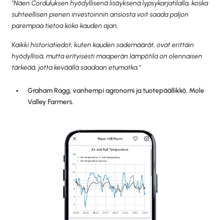
"Näen Corduluksen hyödyllisenä lisäyksenä lypsykarjatilalla, koska
suhteellisen pienen investoinnin ansiosta voit saada paljon
parempaa tietoa koko kauden ajan.
Kaikki historiatiedot, kuten kauden sademäärät, ovat erittäin
hyödyllisiä, mutta erityisesti maaperän lämpötila on olennaisen
tärkeää, jotta keväällä saadaan etumatka."
Graham Ragg, vanhempi agronomi ja tuotepäällikkö, Mole
Valley Farmers.