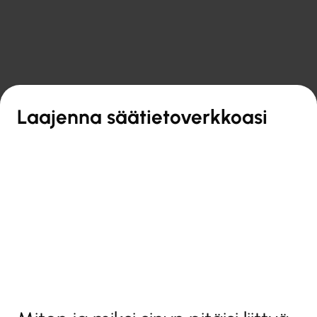

Takaisin yleiskatsaukseen
Laajenna säätietoverkkoasi