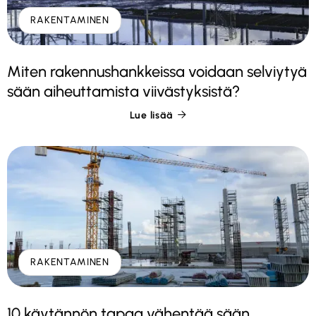
RAKENTAMINEN
Miten rakennushankkeissa voidaan selviytyä
sään aiheuttamista viivästyksistä?
Lue lisää

RAKENTAMINEN
10 käytännön tapaa vähentää sään