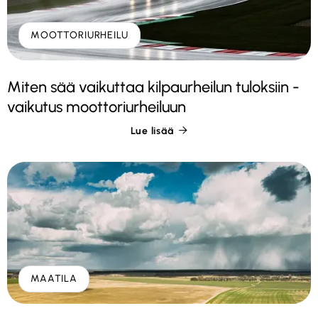
MOOTTORIURHEILU
Miten sää vaikuttaa kilpaurheilun tuloksiin -
vaikutus moottoriurheiluun
Lue lisää

MAATILA