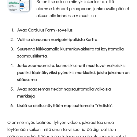
Se on itse asiassa niin yksinkertaista, että
olemme tehneet pikaoppaan, jonka avulla pääset
alkuun alle kahdessa minuutissa:
Avaa Cordulus Farm -sovellus.
Valitse alareunan navigointipalkista Kartta.
Suurenna klikkaamalla klusterikuvakkeita tai käyttämällä
zoomausliikettä.
Jatka zoomaamista, kunnes klusterit muuttuvat valkoisiksi,
puoliksi läpinäkyviksi pyöreiksi merkkeiksi, joista jokainen on
sääasema.
Avaa sääaseman tiedot napsauttamalla valkoisia
merkkejä.
Lisää se aloitusnäyttöön napsauttamalla "Yhdistä".
Olemme myös laatineet lyhyen videon, joka auttaa sinua
löytämään kaiken, mitä sinun tarvitsee tietää digitaalisten
sääasemien käyttöönotossa, klikkaa vain alla olevaa painiketta!