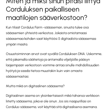
Miten ja miksi sinun pitäisi liittyä
Corduluksen paikalliseen
maatilojen sääverkostoon?
Kun tilaat Cordulus Farm -sääaseman, sinusta tulee osa
sääasemien yhteistä verkostoa. Jokaista omistamaasi
sääasemaa kohden saat käyttöösi 5 digitaalista sääasemaa
ympäri maata.
Osuustoiminnan arvot ovat syvällä Corduluksen DNA. Uskomme,
että jakamalla säätietoja ja antamalla viljelijöille pääsyn
laajempaan verkostoon voimme antaa sinulle mahdollisuuden
hyötyä ja saada tietoa muustakin kuin vain omasta
sääasemastasi.
Mutta mikä on digitaalinen sääasema?
Digitaalinen asema on yksinkertaisesti mikä tahansa verkkoon
liitetty sääasema, joka ei ole sinun. Jos siis naapurillasi on
Cordulus-sääasema, voit käyttää sitä digitaalisena asemana.