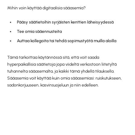
Mihin voin käyttää digitaalisia sääasemia?
Pääsy säätietoihin syrjäisten kenttien läheisyydessä
Tee omia sääennusteita
Auttaa kollegoita tai tehdä sopimustyötä muilla aloilla
Tämä tarkoittaa käytännössä sitä, että voit saada
hyperpaikallisia säätietoja jopa viideltä verkostoon liitetyltä
tuhannelta sääasemalta, ja kaikki tämä yhdellä tilauksella.
Sääasemia voit käyttää kuin omia sääasemiasi: ruiskutukseen,
sadonkorjuuseen, kasvinsuojeluun ja niin edelleen.