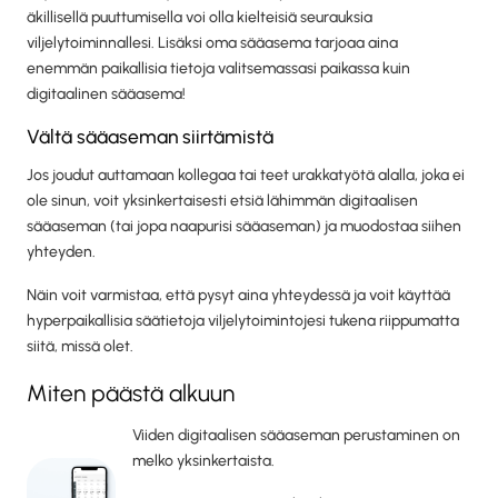
äkillisellä puuttumisella voi olla kielteisiä seurauksia
viljelytoiminnallesi. Lisäksi oma sääasema tarjoaa aina
enemmän paikallisia tietoja valitsemassasi paikassa kuin
digitaalinen sääasema!
Vältä sääaseman siirtämistä
Jos joudut auttamaan kollegaa tai teet urakkatyötä alalla, joka ei
ole sinun, voit yksinkertaisesti etsiä lähimmän digitaalisen
sääaseman (tai jopa naapurisi sääaseman) ja muodostaa siihen
yhteyden.
Näin voit varmistaa, että pysyt aina yhteydessä ja voit käyttää
hyperpaikallisia säätietoja viljelytoimintojesi tukena riippumatta
siitä, missä olet.
Miten päästä alkuun
Viiden digitaalisen sääaseman perustaminen on
melko yksinkertaista.