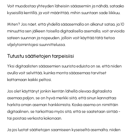
Voit muodostaa yhteyden läheisiin sääasemiin ja nähdä, sataako
kyseisillä kentillä, ja voit määrittää, mihin suuntaan sade liikkuu.
Miten? Jos näet, että yhdellä sääasemalla on alkanut sataa, ja 10
minuuttia sen jälkeen toisella digitaalisella asemalla, voit arvioida
sateen suunnan ja nopeuden, jolloin voit käyttää tätä tietoa
viljelytoimintojesi suunnittelussa.
Tutustu säätietojen tarpeisiisi
Yksi digitaalisten sääasemien suurista eduista on se, että niiden
avulla voit selvittää, kuinka monta sääasemaa tarvitset
kattamaan kaikki peltosi.
Jos olet käyttänyt jonkin kentän lähellä olevaa digitaalista
asemaa paljon, se on hyvä merkki siitä, että sinun kannattaa
harkita oman aseman hankkimista. Koska asema on nimittäin
digitaalinen, se tarkoittaa myös sitä, että se saatetaan siirtää -
tai poistaa verkosta kokonaan.
Ja jos luotat säätietojen saamiseen kyseiseltä asemalta, niiden