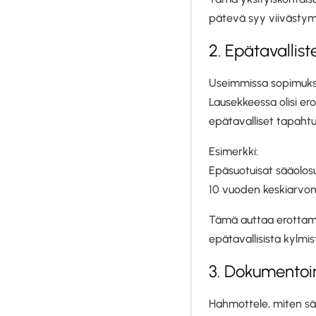
pätevä syy viivästym
2. Epätavallis
Useimmissa sopimuks
Lausekkeessa olisi ero
epätavalliset tapaht
Esimerkki:
Epäsuotuisat sääolosu
10 vuoden keskiarvon 
Tämä auttaa erottamaa
epätavallisista kylmis
3. Dokumentoi
Hahmottele, miten sää