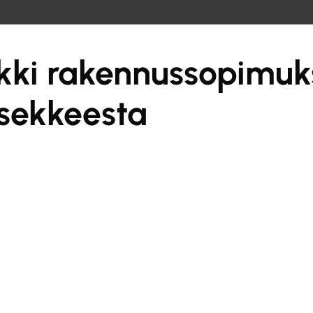
kseen
kki rakennussopimuk
sekkeesta