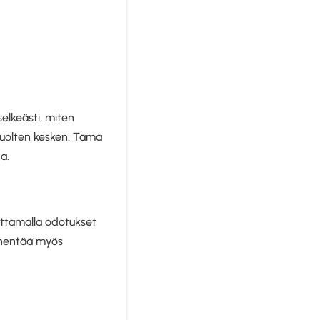
?
elkeästi, miten
apuolten kesken. Tämä
a.
settamalla odotukset
vähentää myös