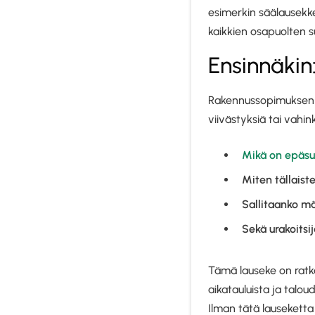
esimerkin säälausekk
kaikkien osapuolten s
Ensinnäkin
Rakennussopimuksen s
viivästyksiä tai vahi
Mikä on epäsu
Miten tällais
Sallitaanko mä
Sekä urakoitsij
Tämä lauseke on ratkai
aikatauluista ja talou
Ilman tätä lauseketta 