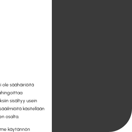
 ole säähäiriöitä
vahingoittaa
siin sisältyy usein
äilmiöitä käsitellään
en osalta.
namme käytännön