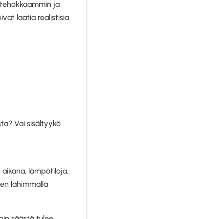
la tehokkaammin ja
t laatia realistisia
a? Vai sisältyykö
aikana, lämpötiloja,
uten lähimmällä
oin säästä tulee