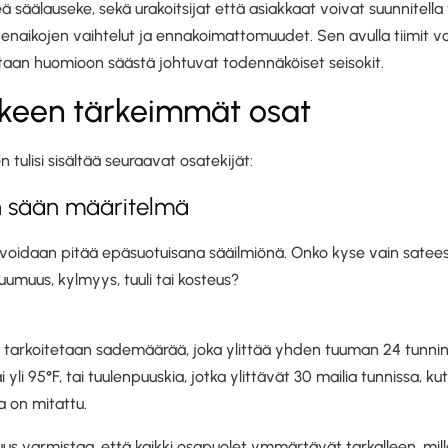
ä säälauseke, sekä urakoitsijat että asiakkaat voivat suunnitel
aikojen vaihtelut ja ennakoimattomuudet. Sen avulla tiimit voiva
tetaan huomioon säästä johtuvat todennäköiset seisokit.
keen tärkeimmät osat
tulisi sisältää seuraavat osatekijät:
an sään määritelmä
oidaan pitää epäsuotuisana sääilmiönä. Onko kyse vain sateest
umuus, kylmyys, tuuli tai kosteus?
ä" tarkoitetaan sademäärää, joka ylittää yhden tuuman 24 tunnin 
i yli 95°F, tai tuulenpuuskia, jotka ylittävät 30 mailia tunnissa, k
la on mitattu.
us varmistaa, että kaikki osapuolet ymmärtävät tarkalleen, mill