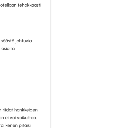
otellaan tehokkaasti
 säästä johtuvia
asioita:
än riidat hankkeiden
an ei voi vaikuttaa.
ä, kenen pitäisi