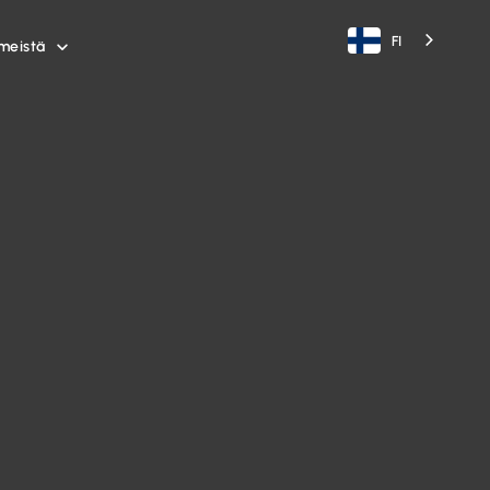
FI
meistä
