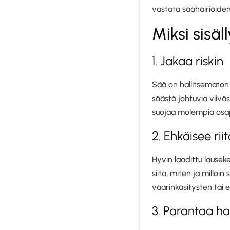
vastata säähäiriöiden
Miksi sisä
1. Jakaa riskin
Sää on hallitsematon 
säästä johtuvia viivä
suojaa molempia osapuol
2. Ehkäisee riit
Hyvin laadittu lausek
siitä, miten ja millo
väärinkäsitysten tai 
3. Parantaa ha