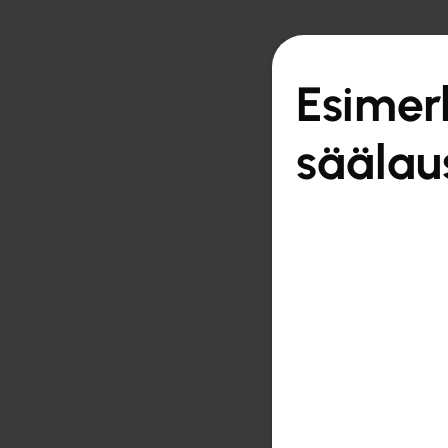

Takaisin yleiskatsau
Esimer
säälau