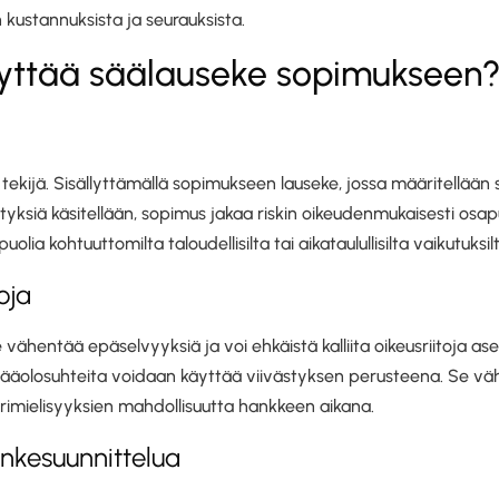
 kustannuksista ja seurauksista.
llyttää säälauseke sopimukseen
tekijä. Sisällyttämällä sopimukseen lauseke, jossa määritellään s
styksiä käsitellään, sopimus jakaa riskin oikeudenmukaisesti os
ia kohtuuttomilta taloudellisilta tai aikataulullisilta vaikutuksilt
oja
e vähentää epäselvyyksiä ja voi ehkäistä kalliita oikeusriitoja a
in sääolosuhteita voidaan käyttää viivästyksen perusteena. Se 
erimielisyyksien mahdollisuutta hankkeen aikana.
nkesuunnittelua