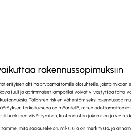
vaikuttaa rakennussopimuksiin
erityisen alttiita arvaamattomille olosuhteille, joista mikään ei
kova tuuli ja äärimmäiset lämpötilat voivat viivästyttää töitä, 
ä kustannuksia. Tällaisten riskien vähentämiseksi rakennussopimuk
äräyksen tarkoituksena on määritellä, miten odottamattomia sä
esti hankkeen viivästymisen, kustannusten jakamisen ja vastuid
lvitämme, mitä säälauseke on, miksi sillä on merkitystä, ja an