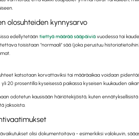
iseen.
ten olosuhteiden kynnysarvo
issa edellytetään
tiettyä määrää sääpäiviä
vuodessa tai kaude
tettava toisistaan "normaali" sää (joka perustuu historiatietoihin)
umat.
hteet katsotaan korvattaviksi tai määräaikaa voidaan pidentää 
yli 20 prosentilla kyseisessä paikassa kyseisen kuukauden aikan
n odotetun kausisään häiriötekijöistä, kuten ennätyksellisistä
tä jaksoista.
ntivaatimukset
vaikutukset olisi dokumentoitava - esimerkiksi valokuvin, sääa