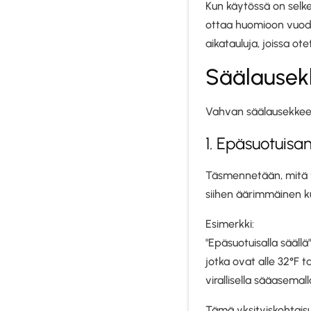
Kun käytössä on selke
ottaa huomioon vuoden
aikatauluja, joissa o
Säälausek
Vahvan säälausekkeen 
1. Epäsuotuis
Täsmennetään, mitä v
siihen äärimmäinen ku
Esimerkki:
"Epäsuotuisalla sääll
jotka ovat alle 32°F ta
virallisella sääasemal
Tämä yksityiskohtaisu