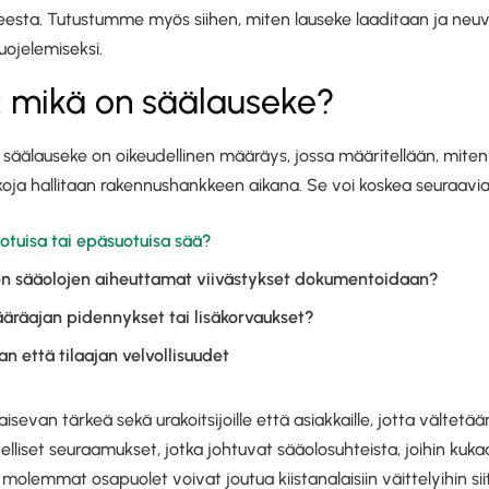
eesta. Tutustumme myös siihen, miten lauseke laaditaan ja neuv
uojelemiseksi.
: mikä on säälauseke?
äälauseke on oikeudellinen määräys, jossa määritellään, miten
nkoja hallitaan rakennushankkeen aikana. Se voi koskea seuraavia 
otuisa tai epäsuotuisa sää?
ten sääolojen aiheuttamat viivästykset dokumentoidaan?
äräajan pidennykset tai lisäkorvaukset?
an että tilaajan velvollisuudet
sevan tärkeä sekä urakoitsijoille että asiakkaille, jotta vältetä
delliset seuraamukset, jotka johtuvat sääolosuhteista, joihin kuka
molemmat osapuolet voivat joutua kiistanalaisiin väittelyihin siit