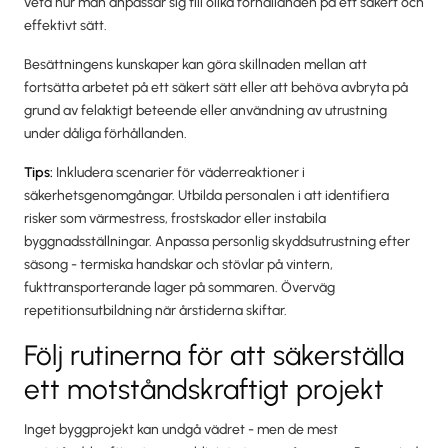
veta hur man anpassar sig till olika förhållanden på ett säkert och
effektivt sätt.
Besättningens kunskaper kan göra skillnaden mellan att
fortsätta arbetet på ett säkert sätt eller att behöva avbryta på
grund av felaktigt beteende eller användning av utrustning
under dåliga förhållanden.
Tips:
Inkludera scenarier för väderreaktioner i
säkerhetsgenomgångar. Utbilda personalen i att identifiera
risker som värmestress, frostskador eller instabila
byggnadsställningar. Anpassa personlig skyddsutrustning efter
säsong - termiska handskar och stövlar på vintern,
fukttransporterande lager på sommaren. Överväg
repetitionsutbildning när årstiderna skiftar.
Följ rutinerna för att säkerställa
ett motståndskraftigt projekt
Inget byggprojekt kan undgå vädret - men de mest