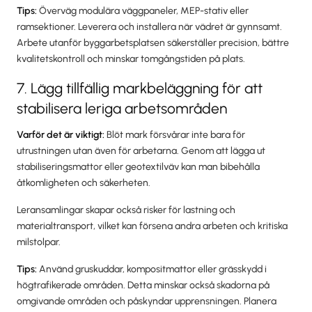
Tips:
Överväg modulära väggpaneler, MEP-stativ eller
ramsektioner. Leverera och installera när vädret är gynnsamt.
Arbete utanför byggarbetsplatsen säkerställer precision, bättre
kvalitetskontroll och minskar tomgångstiden på plats.
7. Lägg tillfällig markbeläggning för att
stabilisera leriga arbetsområden
Varför det är viktigt:
Blöt mark försvårar inte bara för
utrustningen utan även för arbetarna. Genom att lägga ut
stabiliseringsmattor eller geotextilväv kan man bibehålla
åtkomligheten och säkerheten.
Leransamlingar skapar också risker för lastning och
materialtransport, vilket kan försena andra arbeten och kritiska
milstolpar.
Tips:
Använd gruskuddar, kompositmattor eller grässkydd i
högtrafikerade områden. Detta minskar också skadorna på
omgivande områden och påskyndar upprensningen. Planera