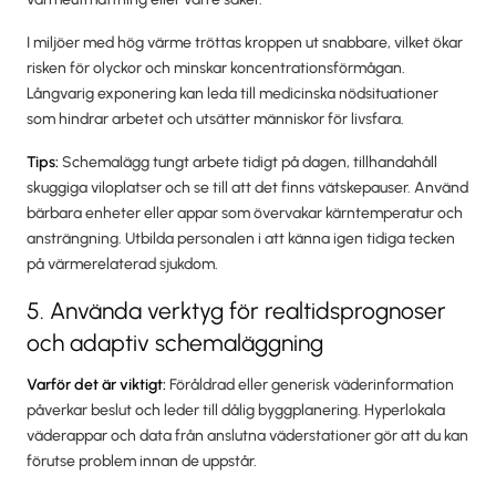
I miljöer med hög värme tröttas kroppen ut snabbare, vilket ökar
risken för olyckor och minskar koncentrationsförmågan.
Långvarig exponering kan leda till medicinska nödsituationer
som hindrar arbetet och utsätter människor för livsfara.
Tips:
Schemalägg tungt arbete tidigt på dagen, tillhandahåll
skuggiga viloplatser och se till att det finns vätskepauser. Använd
bärbara enheter eller appar som övervakar kärntemperatur och
ansträngning. Utbilda personalen i att känna igen tidiga tecken
på värmerelaterad sjukdom.
5. Använda verktyg för realtidsprognoser
och adaptiv schemaläggning
Varför det är viktigt:
Föråldrad eller generisk väderinformation
påverkar beslut och leder till dålig byggplanering. Hyperlokala
väderappar och data från anslutna väderstationer gör att du kan
förutse problem innan de uppstår.