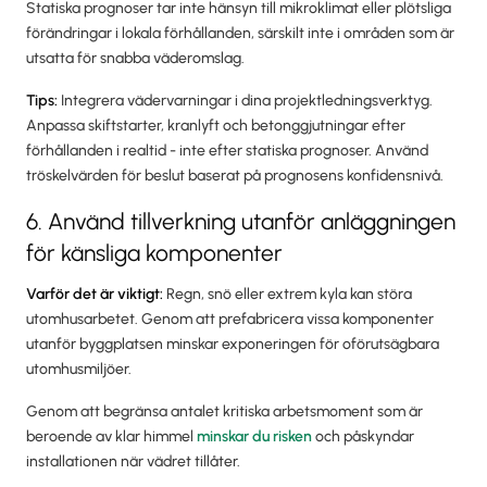
Statiska prognoser tar inte hänsyn till mikroklimat eller plötsliga
förändringar i lokala förhållanden, särskilt inte i områden som är
utsatta för snabba väderomslag.
Tips:
Integrera vädervarningar i dina projektledningsverktyg.
Anpassa skiftstarter, kranlyft och betonggjutningar efter
förhållanden i realtid - inte efter statiska prognoser. Använd
tröskelvärden för beslut baserat på prognosens konfidensnivå.
6. Använd tillverkning utanför anläggningen
för känsliga komponenter
Varför det är viktigt:
Regn, snö eller extrem kyla kan störa
utomhusarbetet. Genom att prefabricera vissa komponenter
utanför byggplatsen minskar exponeringen för oförutsägbara
utomhusmiljöer.
Genom att begränsa antalet kritiska arbetsmoment som är
beroende av klar himmel
minskar du risken
och påskyndar
installationen när vädret tillåter.