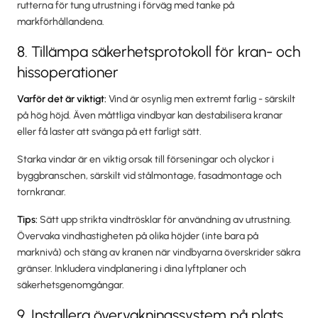
rutterna för tung utrustning i förväg med tanke på
markförhållandena.
8. Tillämpa säkerhetsprotokoll för kran- och
hissoperationer
Varför det är viktigt:
Vind är osynlig men extremt farlig - särskilt
på hög höjd. Även måttliga vindbyar kan destabilisera kranar
eller få laster att svänga på ett farligt sätt.
Starka vindar är en viktig orsak till förseningar och olyckor i
byggbranschen, särskilt vid stålmontage, fasadmontage och
tornkranar.
Tips:
Sätt upp strikta vindtrösklar för användning av utrustning.
Övervaka vindhastigheten på olika höjder (inte bara på
marknivå) och stäng av kranen när vindbyarna överskrider säkra
gränser. Inkludera vindplanering i dina lyftplaner och
säkerhetsgenomgångar.
9. Installera övervakningssystem på plats