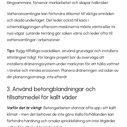
långsammare, försenar markarbetet och skapar halkrisker.
Vattenansamlingar kan förhindra åtkomst till viktiga områden
och skada underlaget. Det leder också till kaos i
schemaläggningen eftersom maskinerna måste vänta eller ta
nya vägar. Lutande terräng gör saken värre och leder ofta till
vattensamlingar i arbetszoner.
Tips:
Bygg tillfälliga svackdiken, använd grusvägar och installera
siltstängsel tidigt. För längre projekt bör du överväga att
installera dräneringssystem under markytan för att hålla vattnet
i rörelse och minska erosionen. Planera dräneringen vid sidan av
din planeringsstrategi, inte efteråt.
3. Använd betongblandningar och
tillsatsmedel för kallt väder
Varför det är viktigt:
Betongarbeten stannar ofta upp i ett kallt
klimat - men det behöver de inte göra. Kalla förhållanden kan
förhindra härdning och orsaka sprickbildning om inte åtgärder