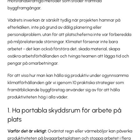
motståndskraftiga metoder som stöder framtida
byggframgångar.
Vädrets inverkan är särskilt tydlig när projekten hamnar på
efterkälken, inte på grund av dålig planering eller
personalproblem, utan för att platscheferna inte var förberedda
på miljörelaterade störningar. Klimatet försenar inte bara
arbetet - det kan också förstöra det, skada material, skapa
osäkra arbetsförhållanden och tvinga teamen att lägga tid och
pengar på omarbetningar.
För att visa hur man kan hålla sig produktiv under ogynnsamma
klimatförhållanden går vi igenom 10 praktiska strategier som
framåtblickande byggföretag använder sig av för att hålla
produktiviteten hög i alla väder.
1. Ha portabla skyddsrum för arbete på
plats
Varför det är viktigt:
Oväntat regn eller värmeböljor kan påverka
produktiviteten på byggarbetsplatsen och stoppa arbetet i flera