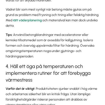
vidtas för att skydda materialet.
Vädret blir som mest synligt när betong måste gjutas om på
grund av problem med frysning och tining eller felaktig härdning.
Med
rätt väderplanering
och materialval kan man dock undvika
detta.
Tips:
Använd betongblandningar med acceleratorer eller
kemiska tillsatsmedel som är avsedda för kallgjutning. Isolera
formen och överväg uppvärmda filtar för härdning. Övervaka
omgivningstemperaturen noga under gjutnings- och
härdningsperioden.
4. Håll ett öga på temperaturen och
implementera rutiner för att förebygga
värmestress
Varför det är viktigt:
Produktiviteten sjunker snabbt i hög värme
och arbetarnas säkerhet blir en kritisk fråga. Utan lämpliga
försiktighetsåtgärder riskerar personalen att drabbas av
värmeutmattning eller värre saker.