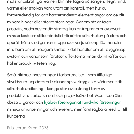
motståndskraftiga teamen blir inte tagna på sängen. Regn, vind,
värme eller snö kan vara utom din kontroll, men hur du
förbereder dig för och hanterar dessa element avgör om de blir
mindre hinder eller större störningar. Genom att anta en
proaktiv, väderbeständig strategi kan entreprenörer avsevärt
minska kostsam stilleståndstid, förbättra säkerheten på plats och
upprätthålla stadiga framsteg under varje säsong. Det handlar
inte bara om att reagera snabbt - det handlar om att bygga upp
system och vanor som förutser effekterna innan de inträffar och
håller produktiviteten hög.
Små, riktade investeringar i förberedelser - som tillfälliga
skyddsrum, uppdaterade planeringsverktyg eller väderspecifik
säkerhetsutbildning - kan ge stor avkastning i form av
produktivitet, arbetsmoral och projektsäkerhet. Med tiden ökar
dessa åtgärder och
hjälper företagen att undvika förseningar
,
minska omarbetningar och leverera mer förutsägbara resultat till
kunderna.
Publicerad:
9 maj 2025