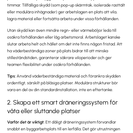
timmar. Tillfälliga skydd (som pop-up skärmtak, isolerade rasttält
eller modulära inhägnader) ger arbetslagen en plats att vila,
lagra material eller fortsätta arbeta under vissa förhållanden.
Utan skydd kan även mindre regn- eller värmeböljor leda till
osäkra förhållanden eller låg arbetsmoral. Arbetslaget kanske
slutar arbeta helt och hållet om det inte finns någon fristad. Att
ha väderbeständiga zoner på plats bidrar till att minska
stilleståndstiden, garanterar säkrare viloperioder och ger
teamen flexibilitet under osäkra förhållanden.
Tips:
Använd väderbeständiga material och förankra skydden
ordentligt, särskilt på blåsiga platser. Modulära strukturer bör
vara en del av din standardinstallation, inte en eftertanke.
2. Skapa ett smart dräneringssystem för
våta eller sluttande platser
Varför det är viktigt:
Ett dåligt dräneringssystem förvandlar
snabbt en byggarbetsplats till en lerfälla. Det gör utrustningen