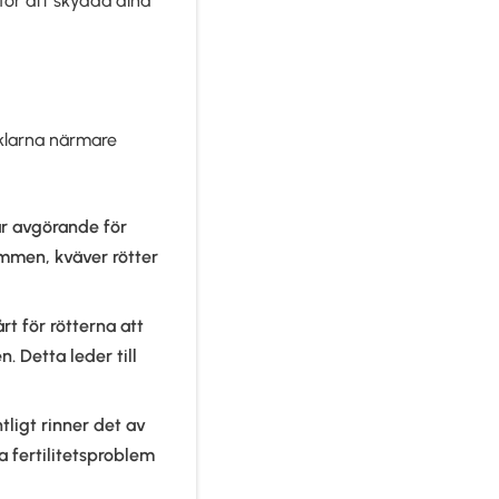
för att skydda dina
iklarna närmare
 är avgörande för
mmen, kväver rötter
rt för rötterna att
. Detta leder till
ligt rinner det av
a fertilitetsproblem