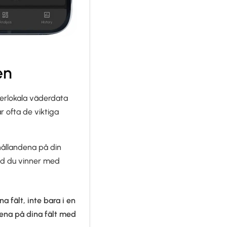
en
perlokala väderdata
r ofta de viktiga
rhållandena på din
vad du vinner med
a fält, inte bara i en
ena på dina fält med