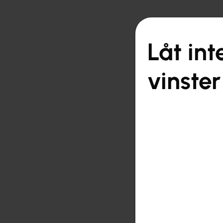

Tillbaka till översikt
Låt int
vinster