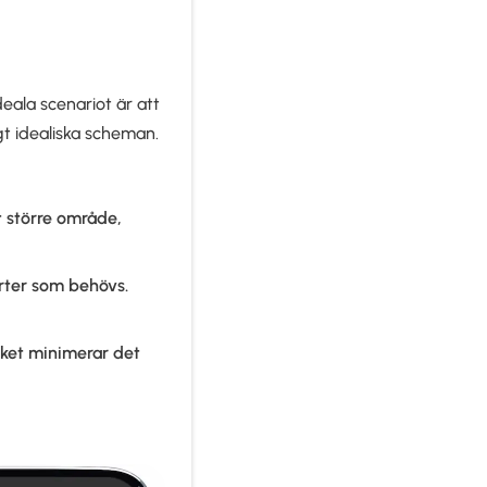
ideala scenariot är att
igt idealiska scheman.
t större område,
arter som behövs.
lket minimerar det