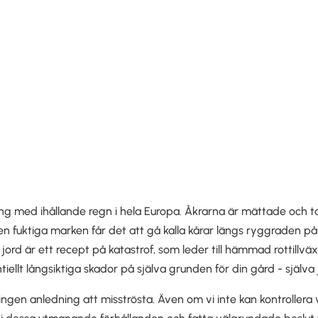
ong med ihållande regn i hela Europa. Åkrarna är mättade och t
 fuktiga marken får det att gå kalla kårar längs ryggraden på a
 jord är ett recept på katastrof, som leder till hämmad rottillvä
iellt långsiktiga skador på själva grunden för din gård - själva 
ingen anledning att misströsta. Även om vi inte kan kontrollera v