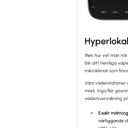
Hyperloka
Men hur vet man när
blir ditt hemliga vap
mikroklimat som finns
Våra väderstationer i
mark. Inga fler gissn
väderövervakning på 
Exakt mätnin
närliggande s