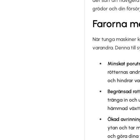
det sätt att naviger
grödor och din försör
Farorna m
När tunga maskiner k
varandra. Denna till 
Minskat poru
rötternas and
och hindrar vat
Begränsad rott
tränga in och 
hämmad växtti
Ökad avrinning
ytan och tar m
och göra dina 