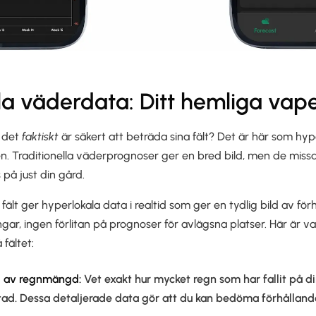
la väderdata: Ditt hemliga vap
 det
faktiskt
är säkert att beträda sina fält? Det är här som hy
en. Traditionella väderprognoser ger en bred bild, men de missa
 på just din gård.
 fält ger hyperlokala data i realtid som ger en tydlig bild av fö
ingar, ingen förlitan på prognoser för avlägsna platser. Här är 
fältet:
g av regnmängd:
Vet exakt hur mycket regn som har fallit på din
tad. Dessa detaljerade data gör att du kan bedöma förhålland