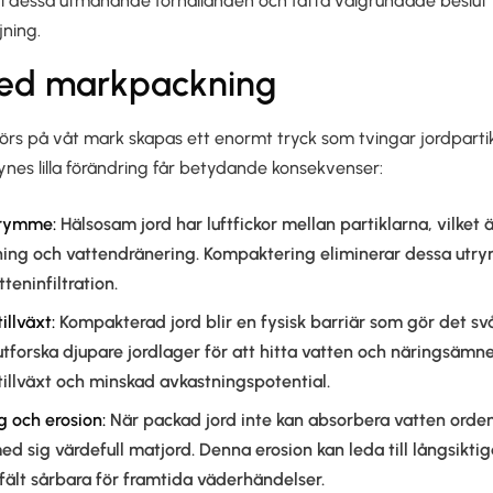
a i dessa utmanande förhållanden och fatta välgrundade beslut 
jning.
ed markpackning
örs på våt mark skapas ett enormt tryck som tvingar jordpart
synes lilla förändring får betydande konsekvenser:
trymme:
Hälsosam jord har luftfickor mellan partiklarna, vilket
ning och vattendränering. Kompaktering eliminerar dessa utry
teninfiltration.
illväxt:
Kompakterad jord blir en fysisk barriär som gör det svå
utforska djupare jordlager för att hitta vatten och näringsämnen
llväxt och minskad avkastningspotential.
 och erosion:
När packad jord inte kan absorbera vatten ordent
ed sig värdefull matjord. Denna erosion kan leda till långsiktig
fält sårbara för framtida väderhändelser.