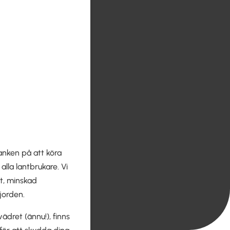
anken på att köra
lla lantbrukare. Vi
xt, minskad
jorden.
ädret (ännu!), finns