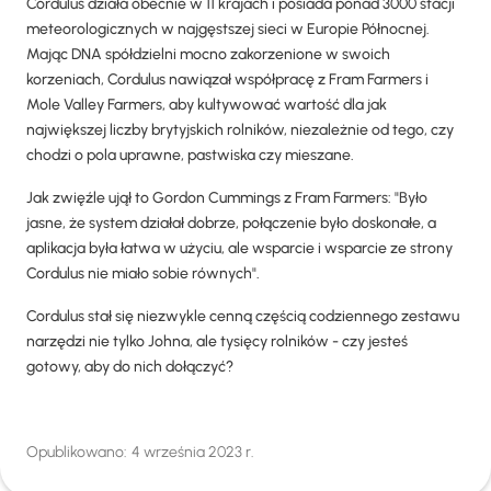
Cordulus działa obecnie w 11 krajach i posiada ponad 3000 stacji
meteorologicznych w najgęstszej sieci w Europie Północnej.
Mając DNA spółdzielni mocno zakorzenione w swoich
korzeniach, Cordulus nawiązał współpracę z Fram Farmers i
Mole Valley Farmers, aby kultywować wartość dla jak
największej liczby brytyjskich rolników, niezależnie od tego, czy
chodzi o pola uprawne, pastwiska czy mieszane.
Jak zwięźle ujął to Gordon Cummings z Fram Farmers: "Było
jasne, że system działał dobrze, połączenie było doskonałe, a
aplikacja była łatwa w użyciu, ale wsparcie i wsparcie ze strony
Cordulus nie miało sobie równych".
Cordulus stał się niezwykle cenną częścią codziennego zestawu
narzędzi nie tylko Johna, ale tysięcy rolników - czy jesteś
gotowy, aby do nich dołączyć?
Opublikowano:
4 września 2023 r.