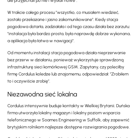
ale przyjechali po nie i wysłali nowe".
W trakcie całego procesu "wszystko, co musiałem wiedzieć,
zostało przekazane i jasno zakomunikowane". Kiedy stacja
pogodowa dotarła, zadziałała i od tego czasu działa bez zarzutu:
"instalacja była bardzo prosta, była naprawdę dobrze wykonana,
a aplikacja była łatwa w nawigacji".
Od momentu instalacji stacja pogodowa działa nieprzerwanie
bez przerw w działaniu, ponieważ wykorzystuje sprawdzoną
infrastrukturę sieci komórkowej GSM. Zapytany, czy poleciłby
firmę Cordulus koledze lub znajomemu, odpowiedział: "Zrobiłem
to i oczywiście zrobię".
Niezawodna sieć lokalna
Cordulus intensywnie buduje kontakty w Wielkiej Brytanii. Duńska
firma utworzyła lokalny magazyn i lokalny poziom wsparcia
telefonicznego w Soames Engineering w Suffolk, aby zapewnić
brytyjskim rolnikom najlepsze dostępne rozwiązania pogodowe.