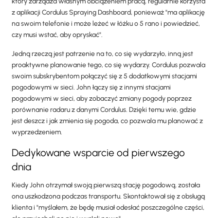
który zarządza własnym obciążeniem pracą, regularnie korzysta
z aplikacji Cordulus Spraying Dashboard, ponieważ "ma aplikację
na swoim telefonie i może leżeć w łóżku o 5 rano i powiedzieć,
czy musi wstać, aby opryskać".
Jedną rzeczą jest patrzenie na to, co się wydarzyło, inną jest
proaktywne planowanie tego, co się wydarzy. Cordulus pozwala
swoim subskrybentom połączyć się z 5 dodatkowymi stacjami
pogodowymi w sieci. John łączy się z innymi stacjami
pogodowymi w sieci, aby zobaczyć zmiany pogody poprzez
porównanie radaru z danymi Cordulus. Dzięki temu wie, gdzie
jest deszcz i jak zmienia się pogoda, co pozwala mu planować z
wyprzedzeniem.
Dedykowane wsparcie od pierwszego
dnia
Kiedy John otrzymał swoją pierwszą stację pogodową, została
ona uszkodzona podczas transportu. Skontaktował się z obsługą
klienta i "myślałem, że będę musiał odesłać poszczególne części,