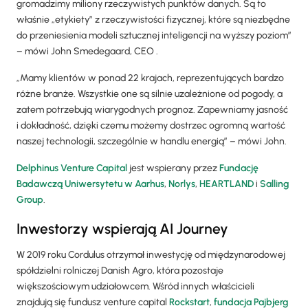
gromadzimy miliony rzeczywistych punktów danych. Są to
właśnie „etykiety” z rzeczywistości fizycznej, które są niezbędne
do przeniesienia modeli sztucznej inteligencji na wyższy poziom”
– mówi John Smedegaard, CEO .
„Mamy klientów w ponad 22 krajach, reprezentujących bardzo
różne branże. Wszystkie one są silnie uzależnione od pogody, a
zatem potrzebują wiarygodnych prognoz. Zapewniamy jasność
i dokładność, dzięki czemu możemy dostrzec ogromną wartość
naszej technologii, szczególnie w handlu energią” – mówi John.
Delphinus Venture Capital
jest wspierany przez
Fundację
Badawczą Uniwersytetu w Aarhus
,
Norlys
,
HEARTLAND
i
Salling
Group
.
Inwestorzy wspierają AI Journey
W 2019 roku Cordulus otrzymał inwestycję od międzynarodowej
spółdzielni rolniczej Danish Agro, która pozostaje
większościowym udziałowcem. Wśród innych właścicieli
znajdują się fundusz venture capital
Rockstart
,
fundacja Pajbjerg