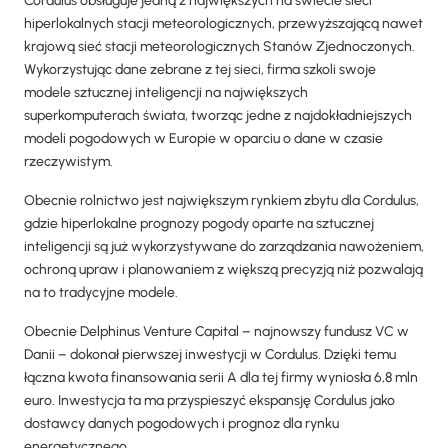
Cordulus obsługuje jedną z największych na świecie sieci
hiperlokalnych stacji meteorologicznych, przewyższającą nawet
krajową sieć stacji meteorologicznych Stanów Zjednoczonych.
Wykorzystując dane zebrane z tej sieci, firma szkoli swoje
modele sztucznej inteligencji na największych
superkomputerach świata, tworząc jedne z najdokładniejszych
modeli pogodowych w Europie w oparciu o dane w czasie
rzeczywistym.
Obecnie rolnictwo jest największym rynkiem zbytu dla Cordulus,
gdzie hiperlokalne prognozy pogody oparte na sztucznej
inteligencji są już wykorzystywane do zarządzania nawożeniem,
ochroną upraw i planowaniem z większą precyzją niż pozwalają
na to tradycyjne modele.
Obecnie Delphinus Venture Capital – najnowszy fundusz VC w
Danii – dokonał pierwszej inwestycji w Cordulus. Dzięki temu
łączna kwota finansowania serii A dla tej firmy wyniosła 6,8 mln
euro. Inwestycja ta ma przyspieszyć ekspansję Cordulus jako
dostawcy danych pogodowych i prognoz dla rynku
energetycznego.