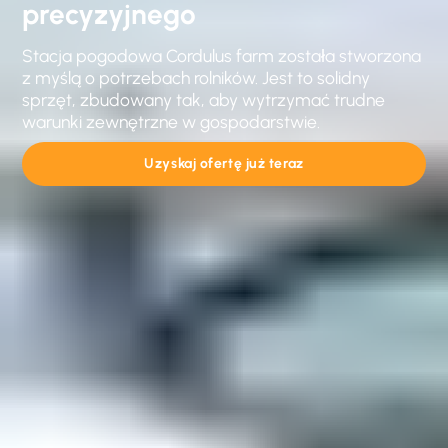
precyzyjnego
Stacja pogodowa Cordulus farm została stworzona
z myślą o potrzebach rolników. Jest to solidny
sprzęt, zbudowany tak, aby wytrzymać trudne
warunki zewnętrzne w gospodarstwie.
Uzyskaj ofertę już teraz