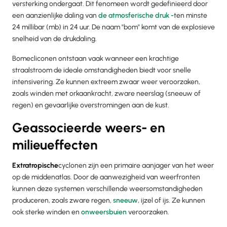
versterking ondergaat. Dit fenomeen wordt gedefinieerd door
een aanzienlijke daling van
de atmosferische druk -
ten minste
24 millibar (mb) in 24 uur. De naam "bom" komt van de explosieve
snelheid van de drukdaling.
Bomecliconen ontstaan vaak wanneer een krachtige
straalstroom de ideale omstandigheden biedt voor snelle
intensivering. Ze kunnen extreem zwaar weer veroorzaken,
zoals winden met orkaankracht, zware neerslag (sneeuw of
regen) en gevaarlijke overstromingen aan de kust.
Geassocieerde weers- en
milieueffecten
Extratropische
cyclonen zijn een primaire aanjager van het weer
op de middenatlas. Door de aanwezigheid van weerfronten
kunnen deze systemen verschillende weersomstandigheden
produceren, zoals zware regen,
sneeuw
, ijzel of ijs. Ze kunnen
ook sterke winden en
onweersbuien
veroorzaken.