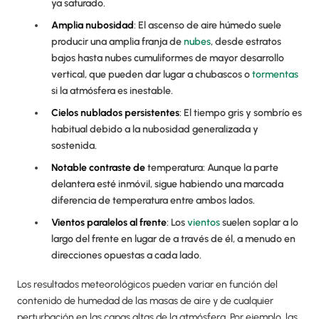
ya saturado.
Amplia nubosidad
: El ascenso de aire húmedo suele
producir una amplia franja de
nubes
, desde estratos
bajos hasta nubes cumuliformes de mayor desarrollo
vertical, que pueden dar lugar a chubascos o
tormentas
si la atmósfera es inestable.
Cielos nublados persistentes
: El tiempo gris y sombrío es
habitual debido a la nubosidad generalizada y
sostenida.
Notable contraste de
temperatura: Aunque la parte
delantera esté inmóvil, sigue habiendo una marcada
diferencia de temperatura entre ambos lados.
Vientos paralelos al frente
: Los
vientos
suelen soplar a lo
largo del frente en lugar de a través de él, a menudo en
direcciones opuestas a cada lado.
Los resultados meteorológicos pueden variar en función del
contenido de humedad de las masas de aire y de cualquier
perturbación en las capas altas de la atmósfera. Por ejemplo, las