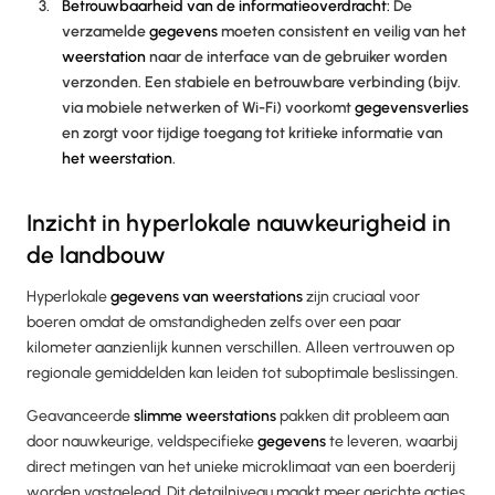
Betrouwbaarheid van de informatieoverdracht:
De
verzamelde
gegevens
moeten consistent en veilig van het
weerstation
naar de interface van de gebruiker worden
verzonden. Een stabiele en betrouwbare verbinding (bijv.
via mobiele netwerken of Wi-Fi) voorkomt
gegevensverlies
en zorgt voor tijdige toegang tot kritieke informatie van
het weerstation
.
Inzicht in hyperlokale nauwkeurigheid in
de landbouw
Hyperlokale
gegevens van weerstations
zijn cruciaal voor
boeren omdat de omstandigheden zelfs over een paar
kilometer aanzienlijk kunnen verschillen. Alleen vertrouwen op
regionale gemiddelden kan leiden tot suboptimale beslissingen.
Geavanceerde
slimme weerstations
pakken dit probleem aan
door nauwkeurige, veldspecifieke
gegevens
te leveren, waarbij
direct metingen van het unieke microklimaat van een boerderij
worden vastgelegd. Dit detailniveau maakt meer gerichte acties