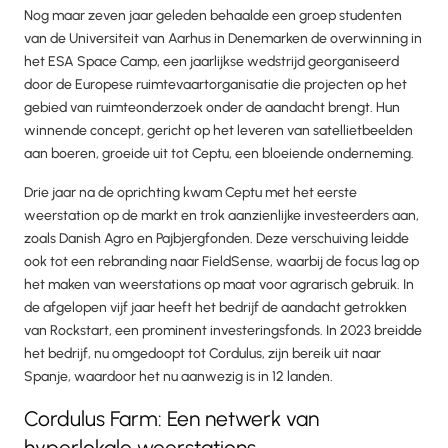
Nog maar zeven jaar geleden behaalde een groep studenten
van de Universiteit van Aarhus in Denemarken de overwinning in
het ESA Space Camp, een jaarlijkse wedstrijd georganiseerd
door de Europese ruimtevaartorganisatie die projecten op het
gebied van ruimteonderzoek onder de aandacht brengt. Hun
winnende concept, gericht op het leveren van satellietbeelden
aan boeren, groeide uit tot Ceptu, een bloeiende onderneming.
Drie jaar na de oprichting kwam Ceptu met het eerste
weerstation op de markt en trok aanzienlijke investeerders aan,
zoals Danish Agro en Pajbjergfonden. Deze verschuiving leidde
ook tot een rebranding naar FieldSense, waarbij de focus lag op
het maken van weerstations op maat voor agrarisch gebruik. In
de afgelopen vijf jaar heeft het bedrijf de aandacht getrokken
van Rockstart, een prominent investeringsfonds. In 2023 breidde
het bedrijf, nu omgedoopt tot Cordulus, zijn bereik uit naar
Spanje, waardoor het nu aanwezig is in 12 landen.
Cordulus Farm: Een netwerk van
hyperlokale weerstations