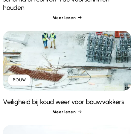
houden
Meer lezen

BOUW
Veiligheid bij koud weer voor bouwvakkers
Meer lezen
