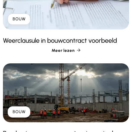
BOUW
Weerclausule in bouwcontract voorbeeld
Meer lezen

BOUW