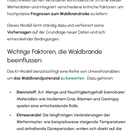
maschinelles Lernen verarbeitet kontinuierliche Ströme lokaler
Wetterdaten und integriert verschiedene kritische Faktoren, um
hochpräzise
Prognosen zum Waldbrandrisiko
zu liefern.
Dieses Modell lernt ständig dazu und verfeinert seine
Vorhersagen
auf der Grundlage neuer Daten und sich
entwickelnder Bedingungen.
Wichtige Faktoren, die Waldbrände
beeinflussen:
Das KI-Modell berücksichtigt eine Reihe von Umweltvariablen,
um
das Waldbrandpotenzial
zu bewerten
. Dazu gehören:
Brennstoff:
Art, Menge und Feuchtigkeitsgehalt brennbarer
Materialien wie trockenem Gras, Bäumen und Gestrüpp
spielen eine entscheidende Rolle.
Klimawandel:
Die langfristigen Veränderungen der
Wettermuster, wie beispielsweise steigende Temperaturen
und anhaltende Dürreperioden, wirken sich direkt auf die