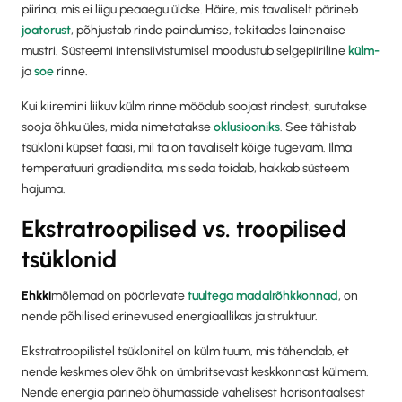
piirina, mis ei liigu peaaegu üldse. Häire, mis tavaliselt pärineb
joatorust
, põhjustab rinde paindumise, tekitades lainenaise
mustri. Süsteemi intensiivistumisel moodustub selgepiiriline
külm-
ja
soe
rinne.
Kui kiiremini liikuv külm rinne möödub soojast rindest, surutakse
sooja õhku üles, mida nimetatakse
oklusiooniks
. See tähistab
tsükloni küpset faasi, mil ta on tavaliselt kõige tugevam. Ilma
temperatuuri gradiendita, mis seda toidab, hakkab süsteem
hajuma.
Ekstratroopilised vs. troopilised
tsüklonid
‍Ehkki
mõlemad on pöörlevate
tuultega
madalrõhkkonnad
, on
nende põhilised erinevused energiaallikas ja struktuur.
Ekstratroopilistel tsüklonitel on külm tuum, mis tähendab, et
nende keskmes olev õhk on ümbritsevast keskkonnast külmem.
Nende energia pärineb õhumasside vahelisest horisontaalsest