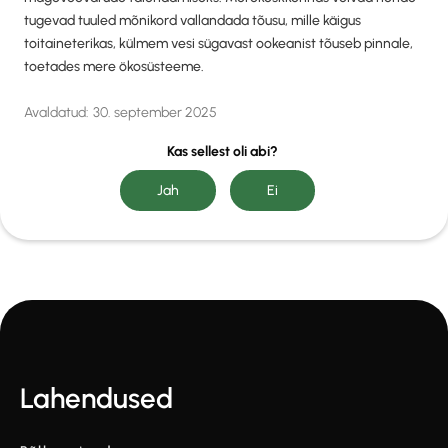
tugevad tuuled mõnikord vallandada tõusu, mille käigus
toitaineterikas, külmem vesi sügavast ookeanist tõuseb pinnale,
toetades mere ökosüsteeme.
Avaldatud:
30. september 2025
Kas sellest oli abi?
Lahendused