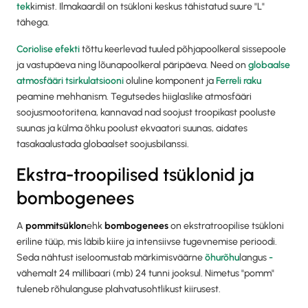
tek
kimist. Ilmakaardil on tsükloni keskus tähistatud suure "L"
tähega.
Coriolise efekti
tõttu keerlevad tuuled põhjapoolkeral sissepoole
ja vastupäeva ning lõunapoolkeral päripäeva. Need on
globaalse
atmosfääri tsirkulatsiooni
oluline komponent ja
Ferreli raku
peamine mehhanism. Tegutsedes hiiglaslike atmosfääri
soojusmootoritena, kannavad nad soojust troopikast pooluste
suunas ja külma õhku poolust ekvaatori suunas, aidates
tasakaalustada globaalset soojusbilanssi.
Ekstra-troopilised tsüklonid ja
bombogenees
A
pommitsüklon
ehk
bombogenees
on ekstratroopilise tsükloni
eriline tüüp, mis läbib kiire ja intensiivse tugevnemise perioodi.
Seda nähtust iseloomustab märkimisväärne
õhurõhu
langus
-
vähemalt 24 millibaari (mb) 24 tunni jooksul. Nimetus "pomm"
tuleneb rõhulanguse plahvatusohtlikust kiirusest.