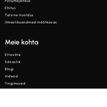
Põllumajandus
Ehitus
Talvine hooldus
Ilmastikuandmed mõõtkavas
Meie kohta
Ettevõte
Sõnastik
Blogi
Videod
Tingimused
Privaatsuspoliitika