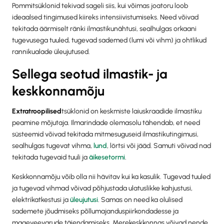
Pommitsüklonid tekivad sageli siis, kui võimas joatoru loob
ideaalsed tingimused kiireks intensiivistumiseks. Need võivad
tekitada äärmiselt ränki ilmastikunähtusi, sealhulgas orkaani
tugevusega tuuled, tugevad sademed (lumi või vihm) ja ohtlikud
rannikualade üleujutused.
Sellega seotud ilmastik- ja
keskkonnamõju
‍Extratroopilised
tsüklonid on keskmiste laiuskraadide ilmastiku
peamine mõjutaja. Ilmarindade olemasolu tähendab, et need
süsteemid võivad tekitada mitmesuguseid ilmastikutingimusi,
sealhulgas tugevat vihma,
lund
, lörtsi või jääd. Samuti võivad nad
tekitada tugevaid tuuli ja
äikesetormi
.
Keskkonnamõju võib olla nii hävitav kui ka kasulik. Tugevad tuuled
ja tugevad vihmad võivad põhjustada ulatuslikke kahjustusi,
elektrikatkestusi ja
üleujutusi
. Samas on need ka olulised
sademete jõudmiseks põllumajanduspiirkondadesse ja
mageveevarude täiendamiseks. Merekeskkonnas võivad nende