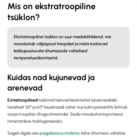
Mis on ekstratroopiline
tsüklon?
Ekstratroopiline tsüklon on suur madalrõhkkond, mis
moodustub väljaspool troopikat ja mida toidavad
kokkupuutuvate õhumasside vahelised
temperatuurikontrastid.
Kuidas nad kujunevad ja
arenevad
‍Extratroopilised
tsüklonid tekivad keskmistel laiuskraadidel,
tavaliselt 30° ja 60° laiuskraadi vahel, kus külm polaarõhk kohtub
sooja troopilise õhuga ilmarindel. Seda moodustumisprotsessi
nimetatakse tsüklogeneesiks.
Sageli algab see
paigalseisva rindena
, kahe õhumassi vahelise