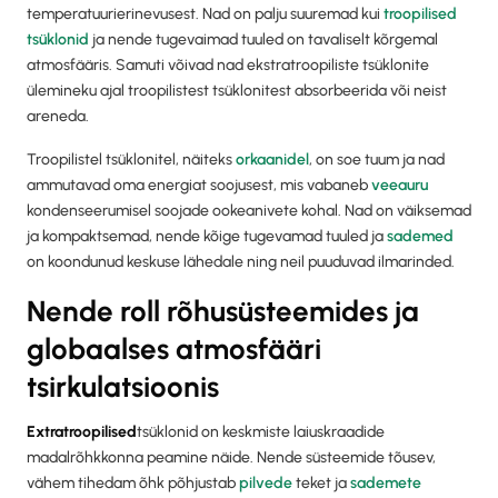
temperatuurierinevusest. Nad on palju suuremad kui
troopilised
tsüklonid
ja nende tugevaimad tuuled on tavaliselt kõrgemal
atmosfääris. Samuti võivad nad ekstratroopiliste tsüklonite
ülemineku ajal troopilistest tsüklonitest absorbeerida või neist
areneda.
Troopilistel tsüklonitel, näiteks
orkaanidel
, on soe tuum ja nad
ammutavad oma energiat soojusest, mis vabaneb
veeauru
kondenseerumisel soojade ookeanivete kohal. Nad on väiksemad
ja kompaktsemad, nende kõige tugevamad tuuled ja
sademed
on koondunud keskuse lähedale ning neil puuduvad ilmarinded.
Nende roll rõhusüsteemides ja
globaalses atmosfääri
tsirkulatsioonis
‍Extratroopilised
tsüklonid on keskmiste laiuskraadide
madalrõhkkonna peamine näide. Nende süsteemide tõusev,
vähem tihedam õhk põhjustab
pilvede
teket ja
sademete