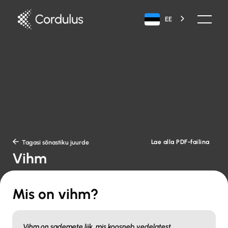
EE
Lae alla PDF-failina

Tagasi sõnastiku juurde
Vihm
Mis on vihm?
Vihm on sademete liik, mis koosneb vedelatest