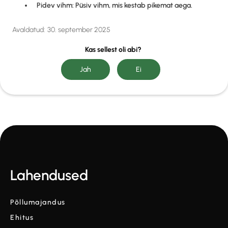
Pidev vihm: Püsiv vihm, mis kestab pikemat aega.
Avaldatud:
30. september 2025
Kas sellest oli abi?
Lahendused
Põllumajandus
Ehitus