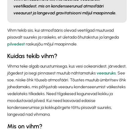
veetilkadest, mis on kondenseerunud atmosfääri
veeaurust ja langevad gravitatsiooni mõjul maapinnale.
Vihm tekib siis, kui atmosfääris olevad veetilgad muutuvad
piisavalt suureks ja raskeks, et ületada õhutakistus ja langeda
pilvedest
raskusjõu mõjul maapinnale.
Kuidas tekib vihm?
Vihma teke algab aurustumisega, kus vesi ookeanidest, järvedest,
jõgedest ja isegi pinnasest muutub nähtamatuks
veeauruks
. See
soe, niiske õhk tõuseb atmosfääri. Tõustes muutub ümbritsev õhk
jahedamaks, mis põhjustab veeauru kondenseerumist väikesteks
vedelateks tilkadeks. Need tilgakesed kogunevad kokku ja
moodustavad pilved. Kui need kasvavad edasise
kondenseerumise ja kokkupõrgete tõttu piisavalt suureks,
langevad nad vihmana.
Mis on vihm?