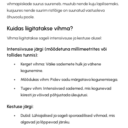
vihmapiiskade suurus suureneb, muutub nende kuju lapilisemaks,
kusjuures nende suurim ristlõige on suunatud vastuoleva
õhuvoolu poole.
Kuidas liigitatakse vihma?
Vihma liigitatakse sageli intensiivsuse ja kestuse alusel:
Intensiivsuse järgi (mõõdetuna millimeetrites või
tollides tunnis):
Kerget vihma: Väike sademete hulk ja vähene
kogunemine.
Mõõdukas vihm: Pidev sadu märgatava kogunemisega.
Tugev vihm: Intensiivsed sademed, mis kogunevad
kiiresti ja võivad põhjustada üleujutusi.
Kestuse järgi:
Dušid: Lühiajalised ja sageli sporaadilised vihmad, mis
algavad ja lõppevad järsku.