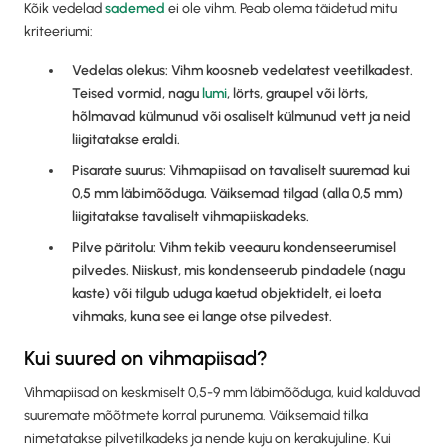
Kõik vedelad
sademed
ei ole vihm. Peab olema täidetud mitu
kriteeriumi:
Vedelas olekus: Vihm koosneb vedelatest veetilkadest.
Teised vormid, nagu
lumi
, lörts, graupel või lörts,
hõlmavad külmunud või osaliselt külmunud vett ja neid
liigitatakse eraldi.
Pisarate suurus: Vihmapiisad on tavaliselt suuremad kui
0,5 mm läbimõõduga. Väiksemad tilgad (alla 0,5 mm)
liigitatakse tavaliselt vihmapiiskadeks.
Pilve päritolu: Vihm tekib veeauru kondenseerumisel
pilvedes. Niiskust, mis kondenseerub pindadele (nagu
kaste) või tilgub uduga kaetud objektidelt, ei loeta
vihmaks, kuna see ei lange otse pilvedest.
Kui suured on vihmapiisad?
Vihmapiisad on keskmiselt 0,5-9 mm läbimõõduga, kuid kalduvad
suuremate mõõtmete korral purunema. Väiksemaid tilka
nimetatakse pilvetilkadeks ja nende kuju on kerakujuline. Kui