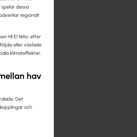
s spelar dessa
 påverkar regionalt
 till El Niño, efter
följde eller växlade
ala klimateffekter,
 mellan hav
ttalade. Det
rkopplingar och