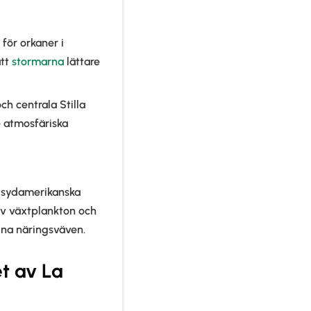
för orkaner i
att
stormarna
lättare
och centrala Stilla
e atmosfäriska
n sydamerikanska
 av växtplankton och
ina näringsväven.
et av La