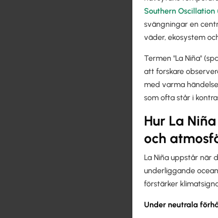
Southern Oscillation
svängningar en centra
väder, ekosystem och
Termen "La Niña" (spa
att forskare observera
med varma händelser.
som ofta står i kontrast
Hur La Niña
och atmosf
La Niña uppstår när de
underliggande ocean-a
förstärker klimatsign
Under neutrala förh