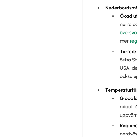
Nederbördsmö
Ökad
u
norra o
översv
mer
re
Torrare
östra S
USA, de
också u
Temperaturfö
Globala
något j
uppvär
Regiona
nordväs