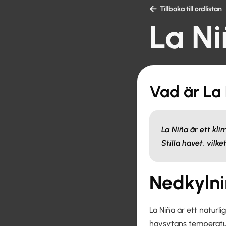

Tillbaka till ordlistan
La N
Vad är La
La Niña är ett kl
Stilla havet, vil
Nedkylni
La Niña är ett natur
havsytans temperatur 