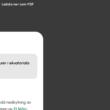
Ladda ner som PDF
rer i ekvatoriala
edd nedkylning av
 fasen av
El Niño-