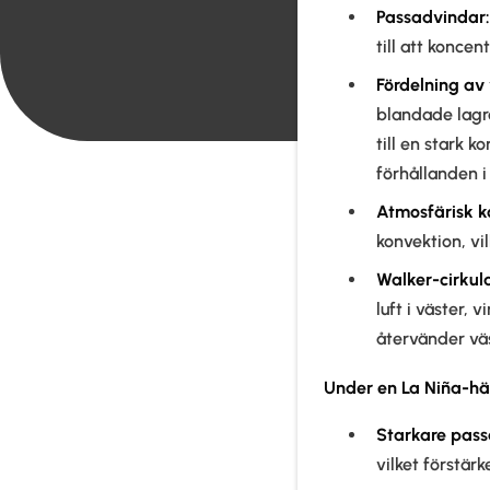
Passadvindar:
till att koncen
Fördelning av
blandade lagre
till en stark 
förhållanden i 
Atmosfärisk k
konvektion, vil
Walker-cirkul
luft i väster,
återvänder vä
Under en La Niña-hä
Starkare pass
vilket förstär