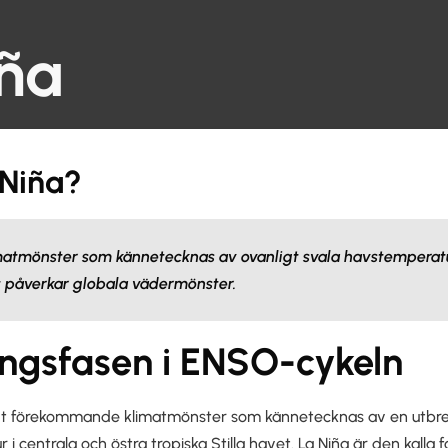
iña
 Niña?
imatmönster som kännetecknas av ovanligt svala havstemperatu
ket påverkar globala vädermönster.
ngsfasen i ENSO-cykeln
ligt förekommande klimatmönster som kännetecknas av en utbr
i centrala och östra tropiska Stilla havet. La Niña är den kalla