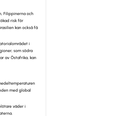
n, Filippinerna och
ökad risk för
rasilien kan också få
atorialområdet i
egioner, som södra
ar av Östafrika, kan
 medeltemperaturen
enden med global
lötare väder i
aterna.