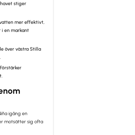
havet stiger
tvatten mer effektivt,
ar i en markant
 över västra Stilla
.
 förstärker
t.
genom
Niña igång en
er motsätter sig ofta