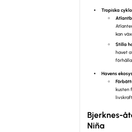
Tropiska cykl
Atlant
Atlante
kan väx
Stilla h
havet a
förhåll
Havens ekosy
Förbätt
kusten 
livskra
Bjerknes-åt
Niña