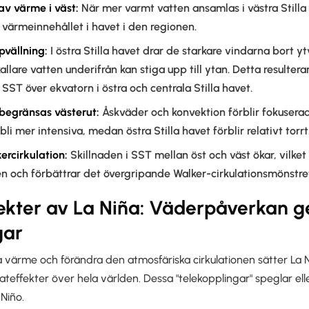
v värme i väst:
När mer varmt vatten ansamlas i västra Stilla 
värmeinnehållet i havet i den regionen.
pvällning:
I östra Stilla havet drar de starkare vindarna bort y
kallare vatten underifrån kan stiga upp till ytan. Detta resulter
SST över ekvatorn i östra och centrala Stilla havet.
begränsas västerut:
Åskväder och konvektion förblir fokuserade
li mer intensiva, medan östra Stilla havet förblir relativt torrt
ercirkulation:
Skillnaden i SST mellan öst och väst ökar, vilket
n och förbättrar det övergripande Walker-cirkulationsmönstre
fekter av La Niña: Väderpåverkan 
gar
värme och förändra den atmosfäriska cirkulationen sätter La 
ateffekter över hela världen. Dessa "telekopplingar" speglar ell
Niño.