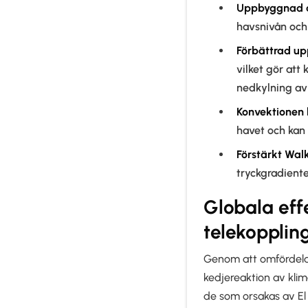
Uppbyggnad a
havsnivån och 
Förbättrad up
vilket gör att 
nedkylning av 
Konvektionen 
havet och kan b
Förstärkt Walk
tryckgradiente
Globala ef
telekopplin
Genom att omfördela 
kedjereaktion av klim
de som orsakas av El 