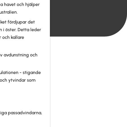
la havet och hjälper
stralien.
lket fördjupar det
 i öster. Detta leder
r och kallare
siv avdunstning och
ulationen - stigande
r och ytvindar som
tliga passadvindarna,