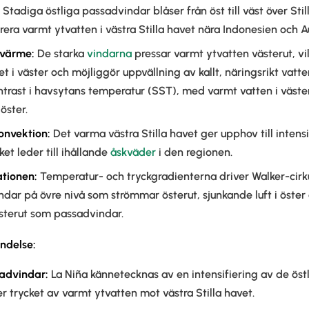
Stadiga östliga passadvindar blåser från öst till väst över Stil
trera varmt ytvatten i västra Stilla havet nära Indonesien och Au
 värme:
De starka
vindarna
pressar varmt ytvatten västerut, vi
t i väster och möjliggör uppvällning av kallt, näringsrikt vatten
kontrast i havsytans temperatur (SST), med varmt vatten i väste
öster.
onvektion:
Det varma västra Stilla havet ger upphov till inten
ket leder till ihållande
åskväder
i den regionen.
ationen:
Temperatur- och tryckgradienterna driver Walker-cirk
 vindar på övre nivå som strömmar österut, sjunkande luft i öste
sterut som passadvindar.
ndelse:
advindar:
La Niña kännetecknas av en intensifiering av de ös
ker trycket av varmt ytvatten mot västra Stilla havet.