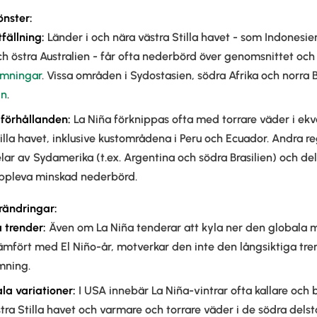
nster:
tfällning
:
Länder i och nära västra Stilla havet - som Indonesie
ch östra Australien - får ofta nederbörd över genomsnittet och 
ämningar
. Vissa områden i Sydostasien, södra Afrika och norra B
gn
.
 förhållanden:
La Niña förknippas ofta med torrare väder i ekv
tilla havet, inklusive kustområdena i Peru och Ecuador. Andra r
lar av Sydamerika (t.ex. Argentina och södra Brasilien) och del
ppleva minskad nederbörd.
rändringar:
 trender:
Även om La Niña tenderar att kyla ner den globala
ämfört med El Niño-år, motverkar den inte den långsiktiga tr
mning.
la variationer:
I USA innebär La Niña-vintrar ofta kallare och b
tra Stilla havet och varmare och torrare väder i de södra delst