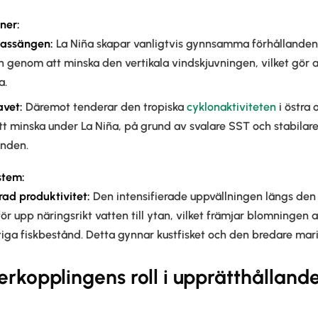
oner
:
bassängen:
La Niña skapar vanligtvis gynnsamma förhållanden 
n genom att minska den vertikala vindskjuvningen, vilket gör 
a.
avet:
Däremot tenderar den tropiska
cyklonaktiviteten
i östra 
tt minska under La Niña, på grund av svalare SST och stabilar
anden.
stem:
rad produktivitet:
Den intensifierade uppvällningen längs de
för upp näringsrikt vatten till ytan, vilket främjar blomningen
ftiga fiskbestånd. Detta gynnar kustfisket och den bredare mar
erkopplingens roll i upprätthålland