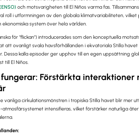
 (ENSO)
och motsvarigheten till El Niños varma fas. Tillsamman
l roll i utformningen av den globala klimatvariabiliteten, vilket
 ekonomiska system över hela världen.
nska för "flickan") introducerades som den konceptuella motsatsen
t att ovanligt svala havsförhållanden i ekvatoriala Stilla havet 
 Dessa kalla episoder ger upphov till en egen uppsättning glob
 till El Niños.
 fungerar: Förstärkta interaktioner
är
 vanliga cirkulationsmönstren i tropiska Stilla havet blir mer u
tmosfärsystemet intensifieras, vilket förstärker naturliga åte
alerna.
ållanden: