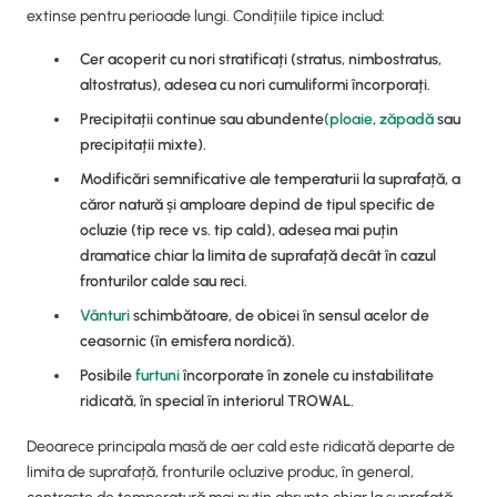
extinse pentru perioade lungi. Condițiile tipice includ:
Cer acoperit cu nori stratificați (stratus, nimbostratus,
altostratus), adesea cu nori cumuliformi încorporați.
Precipitații continue sau abundente
(ploaie
,
zăpadă
sau
precipitații mixte).
Modificări semnificative ale temperaturii la suprafață, a
căror natură și amploare depind de tipul specific de
ocluzie (tip rece vs. tip cald), adesea mai puțin
dramatice chiar la limita de suprafață decât în cazul
fronturilor calde sau reci.
Vânturi
schimbătoare, de obicei în sensul acelor de
ceasornic (în emisfera nordică).
Posibile
furtuni
încorporate în zonele cu instabilitate
ridicată, în special în interiorul TROWAL.
Deoarece principala masă de aer cald este ridicată departe de
limita de suprafață, fronturile ocluzive produc, în general,