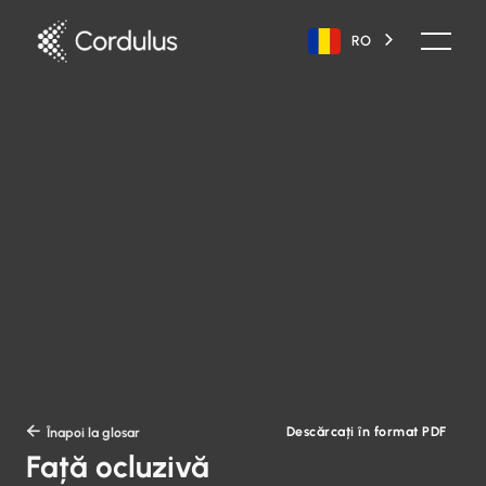
RO
Descărcați în format PDF

Înapoi la glosar
Față ocluzivă