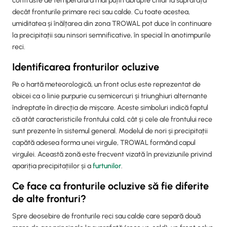
contraste de temperatură mai puțin abrupte chiar la suprafață
decât fronturile primare reci sau calde. Cu toate acestea,
umiditatea și înălțarea din zona TROWAL pot duce în continuare
la precipitații sau ninsori semnificative, în special în anotimpurile
reci.
Identificarea fronturilor ocluzive
Pe o hartă meteorologică, un front oclus este reprezentat de
obicei ca o linie purpurie cu semicercuri și triunghiuri alternante
îndreptate în direcția de mișcare. Aceste simboluri indică faptul
că atât caracteristicile frontului cald, cât și cele ale frontului rece
sunt prezente în sistemul general. Modelul de nori și precipitații
capătă adesea forma unei virgule, TROWAL formând capul
virgulei. Această zonă este frecvent vizată în previziunile privind
apariția precipitațiilor și a
furtunilor
.
Ce face ca fronturile ocluzive să fie diferite
de alte fronturi?
Spre deosebire de fronturile reci sau calde care separă două