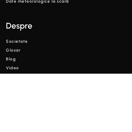
Date meteorologice la scară
Despre
Societate
Glosar
Blog
Video
Termeni și condiții
Politica de confidențialitate
Copyright © Cordulus 2024 | Toate drepturile rezervate