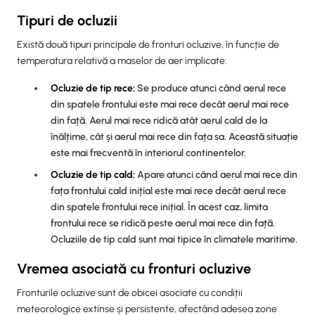
Tipuri de ocluzii
Există două tipuri principale de fronturi ocluzive, în funcție de
temperatura relativă a maselor de aer implicate:
Ocluzie de tip rece:
Se produce atunci când aerul rece
din spatele frontului este mai rece decât aerul mai rece
din față. Aerul mai rece ridică atât aerul cald de la
înălțime, cât și aerul mai rece din fața sa. Această situație
este mai frecventă în interiorul continentelor.
Ocluzie de tip cald:
Apare atunci când aerul mai rece din
fața frontului cald inițial este mai rece decât aerul rece
din spatele frontului rece inițial. În acest caz, limita
frontului rece se ridică peste aerul mai rece din față.
Ocluziile de tip cald sunt mai tipice în climatele maritime.
Vremea asociată cu fronturi ocluzive
Fronturile ocluzive sunt de obicei asociate cu condiții
meteorologice extinse și persistente, afectând adesea zone