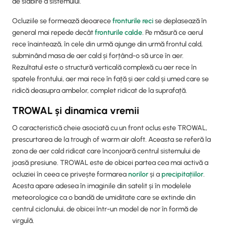
de slăbire a sistemului.
Ocluziile se formează deoarece
fronturile reci
se deplasează în
general mai repede decât
fronturile calde
. Pe măsură ce aerul
rece înaintează, în cele din urmă ajunge din urmă frontul cald,
subminând masa de aer cald și forțând-o să urce în aer.
Rezultatul este o structură verticală complexă cu aer rece în
spatele frontului, aer mai rece în față și aer cald și umed care se
ridică deasupra ambelor, complet ridicat de la suprafață.
TROWAL și dinamica vremii
O caracteristică cheie asociată cu un front oclus este TROWAL,
prescurtarea de la trough of warm air aloft. Aceasta se referă la
zona de aer cald ridicat care înconjoară centrul sistemului de
joasă presiune. TROWAL este de obicei partea cea mai activă a
ocluziei în ceea ce privește formarea
norilor
și a
precipitațiilor
.
Acesta apare adesea în imaginile din satelit și în modelele
meteorologice ca o bandă de umiditate care se extinde din
centrul ciclonului, de obicei într-un model de nor în formă de
virgulă.