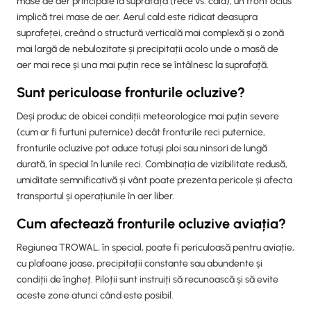
mase de aer principale la suprafață (rece vs. cald), un front oclus
implică trei mase de aer. Aerul cald este ridicat deasupra
suprafeței, creând o structură verticală mai complexă și o zonă
mai largă de nebulozitate și precipitații acolo unde o masă de
aer mai rece și una mai puțin rece se întâlnesc la suprafață.
Sunt periculoase fronturile ocluzive?
Deși produc de obicei condiții meteorologice mai puțin severe
(cum ar fi furtuni puternice) decât fronturile reci puternice,
fronturile ocluzive pot aduce totuși ploi sau ninsori de lungă
durată, în special în lunile reci. Combinația de vizibilitate redusă,
umiditate semnificativă și vânt poate prezenta pericole și afecta
transportul și operațiunile în aer liber.
Cum afectează fronturile ocluzive aviația?
Regiunea TROWAL, în special, poate fi periculoasă pentru aviație,
cu plafoane joase, precipitații constante sau abundente și
condiții de îngheț. Piloții sunt instruiți să recunoască și să evite
aceste zone atunci când este posibil.