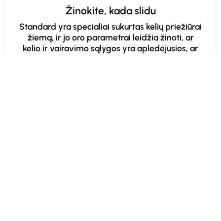
Žinokite, kada slidu
Standard yra specialiai sukurtas kelių priežiūrai
žiemą, ir jo oro parametrai leidžia žinoti, ar
kelio ir vairavimo sąlygos yra apledėjusios, ar
ne.
Lengvai montuojama
Lengvas ir lankstus Standard montavimas
leidžia sukurti didesnį matavimo taškų tinklą
nei buvo įmanoma anksčiau.