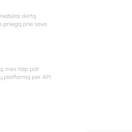
iežiūrai skirtą
e prieigą prie savo
ą, mes taip pat
ų platformą per API.