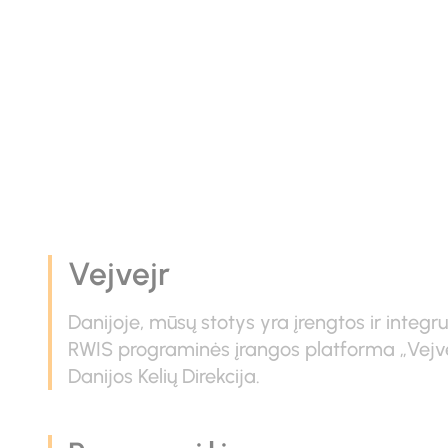
API in
Vejvejr
Danijoje, mūsų stotys yra įrengtos ir integr
RWIS programinės įrangos platforma „Vejvej
Danijos Kelių Direkcija.