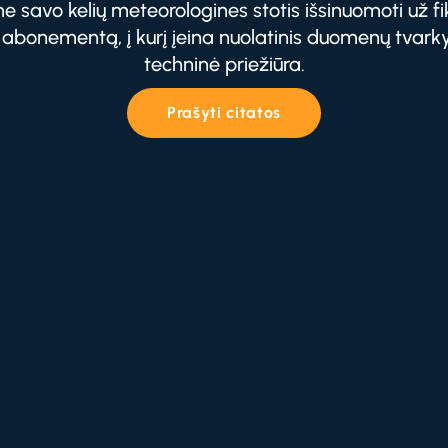
e savo kelių meteorologines stotis išsinuomoti už f
 abonementą, į kurį įeina nuolatinis duomenų tvark
techninė priežiūra.
Prašyti citatos