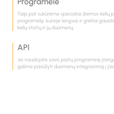
Programėlė
Taip pat sukūrėme specialiai žiemos kelių pr
programėlę, kurioje lengvai ir greitai gausit
kelių stočių ir jų duomenų.
API
Jei naudojate savo pačių programinę įrang
galime pasiūlyti duomenų integravimą į jūs