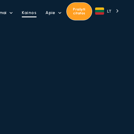
Prašyti
LT
mai
Apie
Kainos


citatos