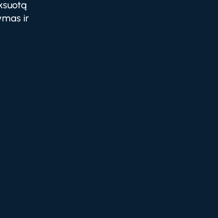
iksuotą
ymas ir