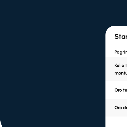
Sta
Pagrin
Kelio 
montu
Oro te
Oro dr
Apska