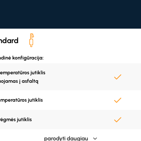
ndard
dinė konfigūracija:
temperatūros jutiklis
ojamas į asfaltą
mperatūros jutiklis
ėgmės jutiklis
parodyti daugiau
ičiuotas rasos taškas