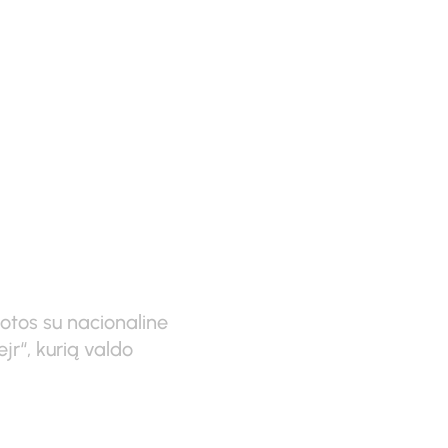
tegracija
uotos su nacionaline
r“, kurią valdo