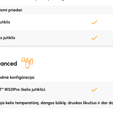
domi priedai:
s energija maitinamas
liatorius
utiklis
rtelė ir duomenys įtraukti į
s jutiklis
ruotas GPS
anced
jr duomenys
dinė konfigūracija:
lus Road programa
“ IRS31Pro (kelio jutiklis).
ja kelio temperatūrą, dangos būklę, druskos likučius ir dar d
tegracija