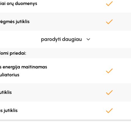
iniai orų duomenys
ėgmės jutiklis
parodyti daugiau
mperatūros jutiklis
domi priedai:
ičiuotas rasos taškas
s energija maitinamas
liatorius
rtelė ir duomenys įtraukti į
utiklis
ruotas GPS
s jutiklis
jr duomenys