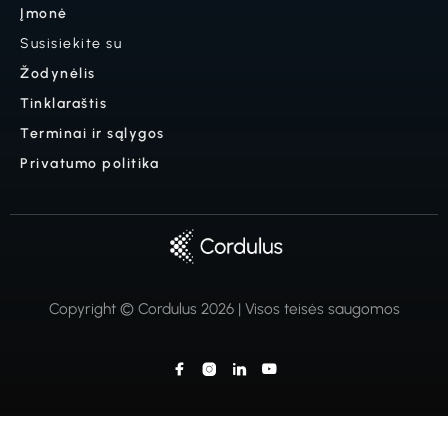
Įmonė
Susisiekite su
Žodynėlis
Tinklaraštis
Terminai ir sąlygos
Privatumo politika
Copyright © Cordulus 2026 | Visos teisės saugomos



