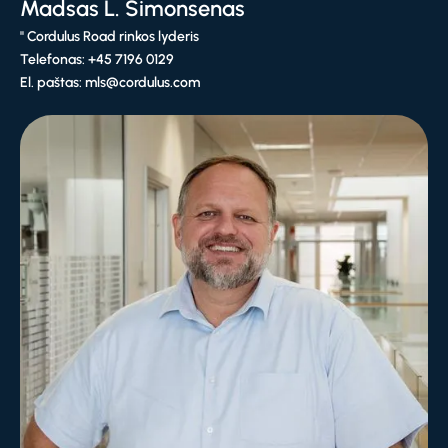
Madsas L. Simonsenas
" Cordulus Road rinkos lyderis
Telefonas: +45 7196 0129
El. paštas: mls@cordulus.com