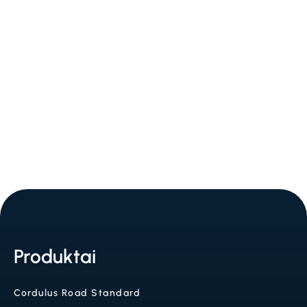
Telefonas: +45 7196 9776
Adresas: Agro Food Park 13, 8200 Orhusas
PVM: 36 39 30 25
Produktai
Cordulus Road Standard