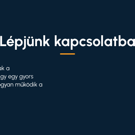
Lépjünk kapcsolatb
ak a
agy egy gyors
ogyan működik a