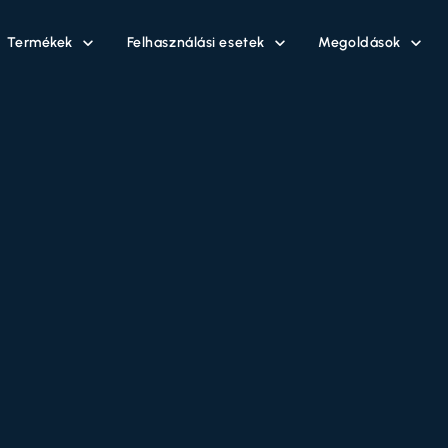
Termékek
Felhasználási esetek
Megoldások


