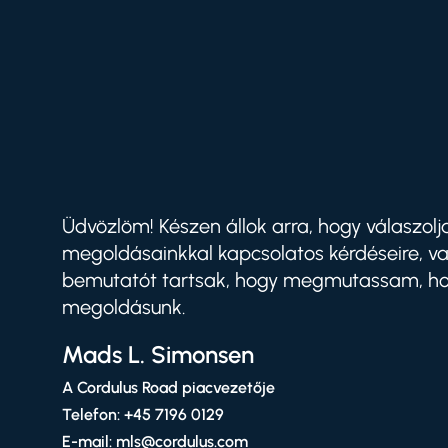
Üdvözlöm! Készen állok arra, hogy válaszolj
megoldásainkkal kapcsolatos kérdéseire, v
bemutatót tartsak, hogy megmutassam, h
megoldásunk.
Mads L. Simonsen
A Cordulus Road piacvezetője
Telefon: +45 7196 0129
E-mail: mls@cordulus.com