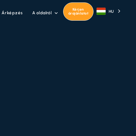
Kérjen
HU
A oldalról
Árképzés

árajánlatot