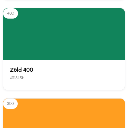
400
Zöld 400
#11845b
300