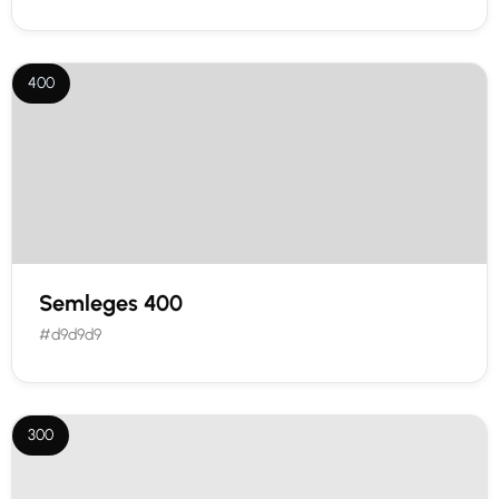
400
Semleges 400
#d9d9d9
300