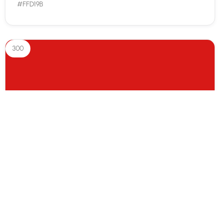
#FFD19B
300
Piros 300
#d71917
400