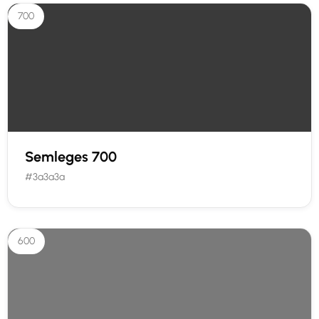
700
Semleges 700
#3a3a3a
600