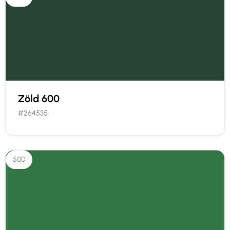
Zöld 600
#264535
500