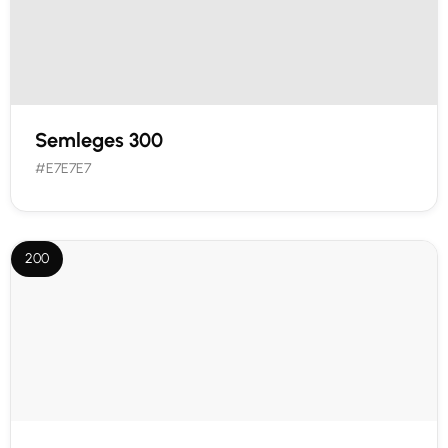
Semleges 300
#E7E7E7
200