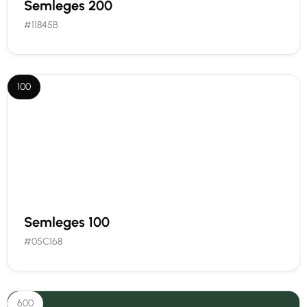
Semleges 200
#11845B
100
Semleges 100
#05C168
600