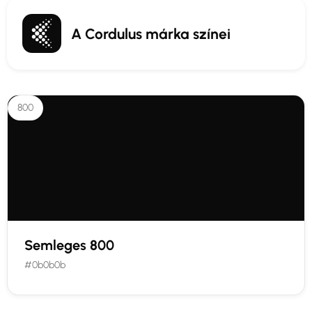
A Cordulus márka színei
800
Semleges 800
#0b0b0b