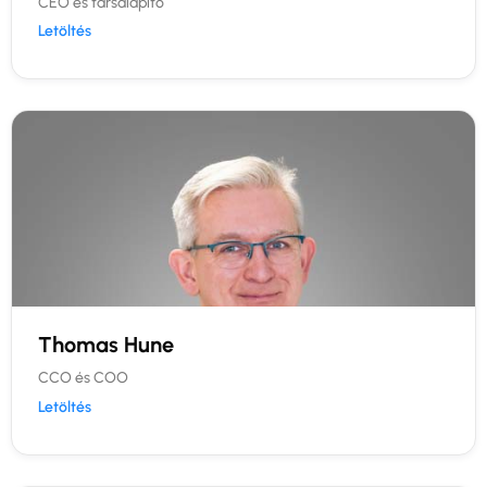
CEO és társalapító
Letöltés
Thomas Hune
CCO és COO
Letöltés