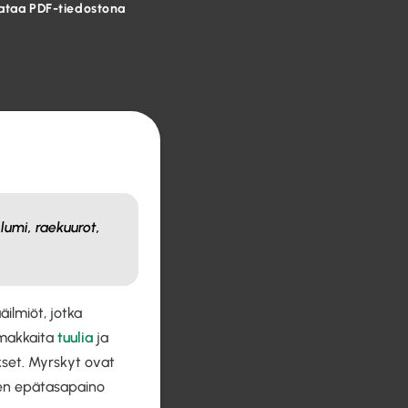
ataa PDF-tiedostona
lumi, raekuurot,
ilmiöt, jotka
imakkaita
tuulia
ja
kset. Myrskyt ovat
den epätasapaino