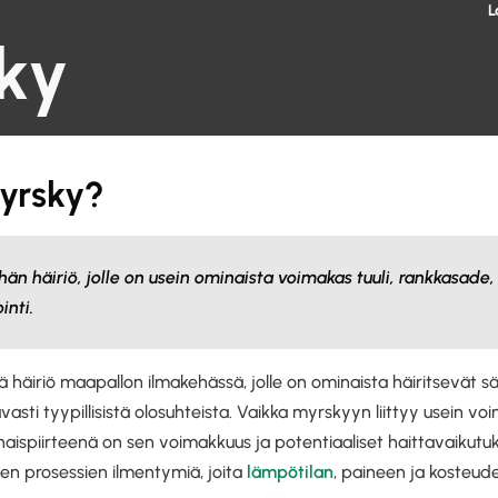
L
ky
yrsky?
n häiriö, jolle on usein ominaista voimakas tuuli, rankkasade, 
inti.
häiriö maapallon ilmakehässä, jolle on ominaista häiritsevät sää
sti tyypillisistä olosuhteista. Vaikka myrskyyn liittyy usein vo
naispiirteenä on sen voimakkuus ja potentiaaliset haittavaikutu
n prosessien ilmentymiä, joita
lämpötilan
, paineen ja kosteu