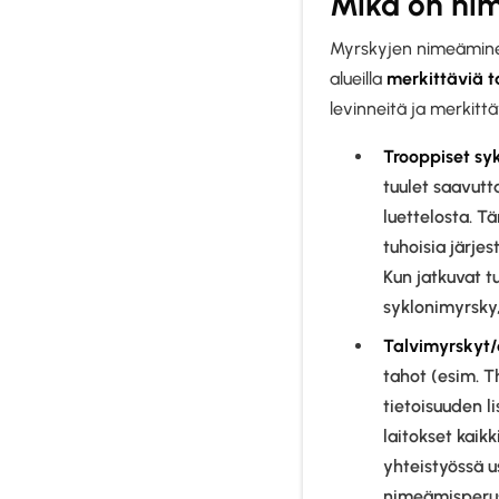
Mikä on ni
Myrskyjen nimeäminen
alueilla
merkittäviä t
levinneitä ja merkittä
Trooppiset syk
tuulet saavutt
luettelosta. 
tuhoisia järje
Kun jatkuvat tu
syklonimyrsky,
Talvimyrskyt/e
tahot (esim. 
tietoisuuden l
laitokset kaik
yhteistyössä u
nimeämisperus