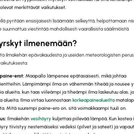
olevat merkittävät vaikutukset.
ä pyritään ensisijaisesti lisäämään selkeyttä, helpottamaan ni
suunnattua viestintää mahdollisesti vaarallisista sääilmiöistä.
yrskyt ilmenemään?
ta ilmakehän epävakaudesta ja useiden meteorologisten perus
aikutuksesta:
paine-erot:
Maapallo lämpenee epätasaisesti, mikä johtaa
ientteihin. Lämpimämpi ilma on vähemmän tiheää ja nousee ylö
a alueita, kun taas viileämpi ja tiheämpi ilma laskeutuu alas, j
a alueita. Ilma virtaa luonnostaan
korkeapainealueilta
matalapa
ta. Mitä suurempi paine-ero on, sitä voimakkaampi tuuli on.
us:
Ilmakehän
vesihöyry
kuljettaa piilevää lämpöä. Kun kostea 
öyry tiivistyy nestemäiseksi vedeksi (pilvet ja sateet) ja vapau