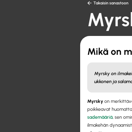

Takaisin sanastoon
Myrs
Mikä on m
Myrsky on ilmakehä
ukkonen ja salamo
Myrsky
on merkittävä 
poikkeavat huomattava
sademääriä
, sen omi
ilmakehän dynaamiste