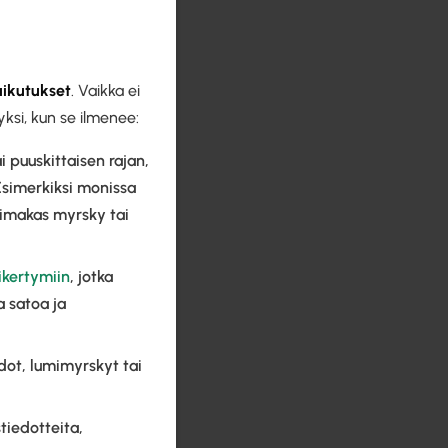
aikutukset
. Vaikka ei
ksi, kun se ilmenee:
 puuskittaisen rajan,
Esimerkiksi monissa
oimakas myrsky tai
ikertymiin
, jotka
a satoa ja
adot, lumimyrskyt tai
tiedotteita,