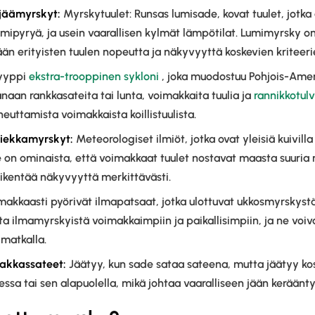
jäämyrskyt:
Myrskytuulet: Runsas lumisade, kovat tuulet, jotka
umipyryä, ja usein vaarallisen kylmät lämpötilat. Lumimyrsky o
ään erityisten tuulen nopeutta ja näkyvyyttä koskevien kriteeri
yyppi
ekstra-trooppinen sykloni
, joka muodostuu Pohjois-Ameri
naan rankkasateita tai lunta, voimakkaita tuulia ja
rannikkotulv
iheuttamista voimakkaista koillistuulista.
iekkamyrskyt:
Meteorologiset ilmiöt, jotka ovat yleisiä kuivilla 
ille on ominaista, että voimakkaat tuulet nostavat maasta suuria
ikentää näkyvyyttä merkittävästi.
akkaasti pyörivät ilmapatsaat, jotka ulottuvat ukkosmyrskys
sta ilmamyrskyistä voimakkaimpiin ja paikallisimpiin, ja ne voi
 matkalla.
akkassateet:
Jäätyy, kun sade sataa sateena, mutta jäätyy kos
ssa tai sen alapuolella, mikä johtaa vaaralliseen jään keräänt