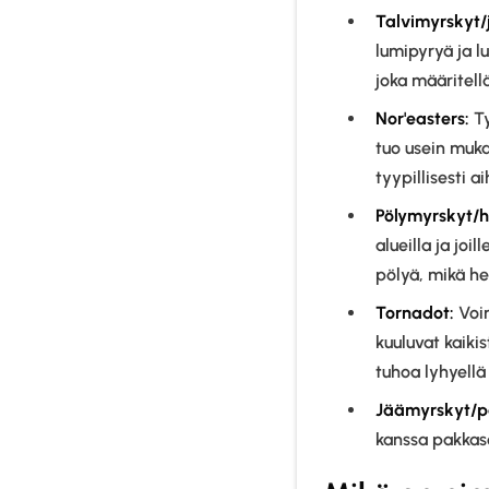
Talvimyrskyt/
lumipyryä ja l
joka määritell
Nor'easters:
T
tuo usein muka
tyypillisesti a
Pölymyrskyt/h
alueilla ja jo
pölyä, mikä he
Tornadot:
Voim
kuuluvat kaiki
tuhoa lyhyellä
Jäämyrskyt/p
kanssa pakkase