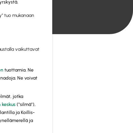
yrskystä.
ky" tuo mukanaan
austalla vaikuttavat
en
tuottamia. Ne
ornadoja. Ne voivat
lmät, jotka
 keskus
("silmä"),
ntilla ja Koillis-
ynellämerellä ja