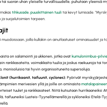
 tai suoran uhan yleiselle turvallisuudelle, puhutaan yleensä m
oimakas
tihkusade
,
puuskittainen tuuli
tai kevyt lumisade. "Myrs
n ja suojelutoimien tarpeen.
jit
 muodoissaan, joilla kullakin on ainutlaatuiset ominaisuudet ja t
ista on salamointi ja ukkonen, jotka ovat
kumulonimbus-pilvi
ein rankkasateita, voimakkaita tuulia ja joskus raekuuroja tai t
ia, monisoluisia tai hyvin organisoituneita supersoluja.
lonit
(
hurrikaanit
, taifuunit,
cyclones
):
Pyörivät myrskyjärjeste
mpimien merivesien yllä ja joille on ominaista
matalapaineen
teiset tuulet ja rankkasateet. Niitä kutsutaan hurrikaaneiksi Atla
ä, taifuuneiksi Luoteis-Tyynellämerellä ja sykloneiksi Etelä-Ty
ellä.