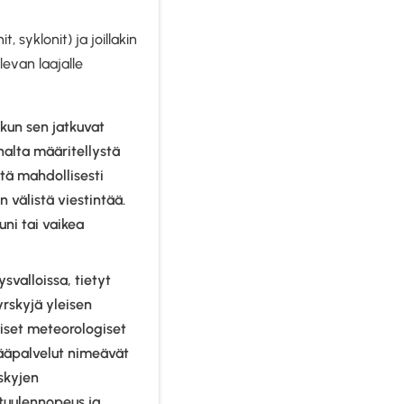
t, syklonit) ja joillakin
olevan laajalle
kun sen jatkuvat
nalta määritellystä
tä mahdollisesti
 välistä viestintää.
uni tai vaikea
ysvalloissa, tietyt
rskyjä yleisen
liset meteorologiset
sääpalvelut nimeävät
skyjen
tuulennopeus ja