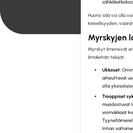
sähkökatkoksia
Huono sää voi olla v
kiireellisyyden, vaara
Myrskyjen la
Myrskyt ilmenevät eri
ilmakehän tekijät:
Ukkoset:
Omina
aiheuttavat us
olla yksisoluis
Trooppiset syk
muodostuvat lä
voimakkaat kier
Tyynellämerell
Intian valtamer