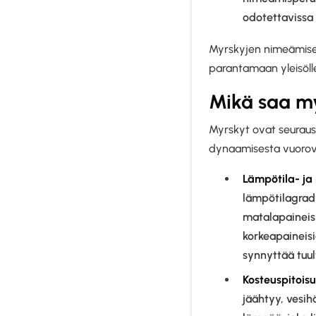
odotettavissa 
Myrskyjen nimeämisell
parantamaan yleisölle 
Mikä saa m
Myrskyt ovat seuraus
dynaamisesta vuorov
Lämpötila- ja 
lämpötilagrad
matalapaineisi
korkeapaineisi
synnyttää tuul
Kosteuspitoisu
jäähtyy, vesih