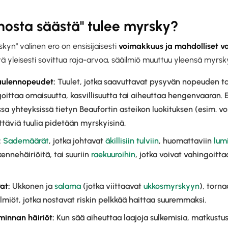
onosta säästä" tulee myrsky?
kyn" välinen ero on ensisijaisesti
voimakkuus ja mahdolliset v
 yleisesti sovittua raja-arvoa, sääilmiö muuttuu yleensä myrsky
uulennopeudet:
Tuulet, jotka saavuttavat pysyvän nopeuden tai
goittaa omaisuutta, kasvillisuutta tai aiheuttaa hengenvaaran. 
sa yhteyksissä tietyn Beaufortin asteikon luokituksen (esim. v
ttäviä tuulia pidetään myrskyisinä.
:
Sademäärät
, jotka johtavat
äkillisiin tulviin
, huomattaviin
lum
kennehäiriöitä, tai suuriin
raekuuroihin
, jotka voivat vahingoitta
at:
Ukkonen ja
salama
(jotka viittaavat
ukkosmyrskyyn
), torn
lmiöt, jotka nostavat riskin pelkkää haittaa suuremmaksi.
minnan häiriöt:
Kun sää aiheuttaa laajoja sulkemisia, matkustus