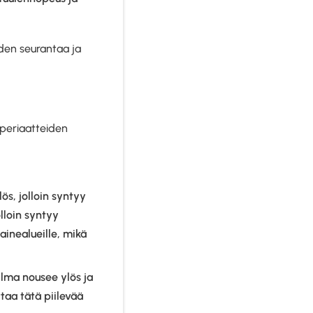
iden seurantaa ja
periaatteiden
s, jolloin syntyy
olloin syntyy
inealueille, mikä
ilma nousee ylös ja
ttaa tätä piilevää