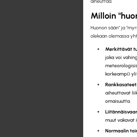
aiheuttaa.
Milloin "hu
Huonon sään" ja "myrs
olekaan olemassa yhtä
Merkittävät t
joka voi vahin
meteorologisis
korkeampi) yli
Rankkasateet
aiheuttavat lii
omaisuutta.
Liitännäisvaar
muut vakavat i
Normaalin toi