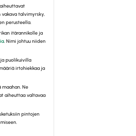
 aiheuttavat
n vakava talvimyrsky,
en perusteella.
kan itärannikolle ja
ia
. Nimi johtuu niiden
ja puolikuivilla
 määriä irtohiekkaa ja
tä maahan. Ne
vat aiheuttaa valtavaa
ketuksiin pintojen
ymiseen.