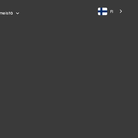
FI
meistä
