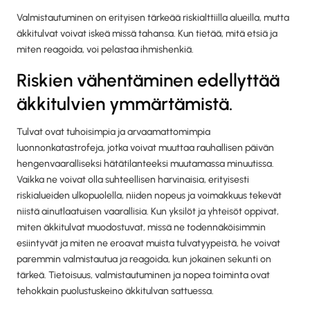
Valmistautuminen on erityisen tärkeää riskialttiilla alueilla, mutta
äkkitulvat voivat iskeä missä tahansa. Kun tietää, mitä etsiä ja
miten reagoida, voi pelastaa ihmishenkiä.
Riskien vähentäminen edellyttää
äkkitulvien ymmärtämistä.
Tulvat ovat tuhoisimpia ja arvaamattomimpia
luonnonkatastrofeja, jotka voivat muuttaa rauhallisen päivän
hengenvaaralliseksi hätätilanteeksi muutamassa minuutissa.
Vaikka ne voivat olla suhteellisen harvinaisia, erityisesti
riskialueiden ulkopuolella, niiden nopeus ja voimakkuus tekevät
niistä ainutlaatuisen vaarallisia. Kun yksilöt ja yhteisöt oppivat,
miten äkkitulvat muodostuvat, missä ne todennäköisimmin
esiintyvät ja miten ne eroavat muista tulvatyypeistä, he voivat
paremmin valmistautua ja reagoida, kun jokainen sekunti on
tärkeä. Tietoisuus, valmistautuminen ja nopea toiminta ovat
tehokkain puolustuskeino äkkitulvan sattuessa.