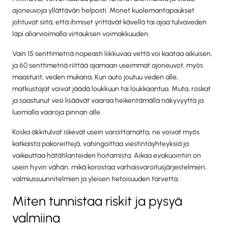
ajoneuvoja yllättävän helposti. Monet kuolemantapaukset
johtuvat siitä, että ihmiset yrittävät kävellä tai ajaa tulvaveden
läpi aliarvioimalla virtauksen voimakkuuden.
Vain 15 senttimetriä nopeasti liikkuvaa vettä voi kaataa aikuisen,
ja 60 senttimetriä riittää ajamaan useimmat ajoneuvot, myös
maasturit, veden mukana. Kun auto joutuu veden alle,
matkustajat voivat jäädä loukkuun tai loukkaantua. Muta, roskat
ja saastunut vesi lisäävät vaaraa heikentämällä näkyvyyttä ja
luomalla vaaroja pinnan alle.
Koska äkkitulvat iskevät usein varoittamatta, ne voivat myös
katkaista pakoreittejä, vahingoittaa viestintäyhteyksiä ja
vaikeuttaa hätätilanteiden hoitamista. Aikaa evakuointiin on
usein hyvin vähän, mikä korostaa varhaisvaroitusjärjestelmien,
valmiussuunnitelmien ja yleisen tietoisuuden tarvetta.
Miten tunnistaa riskit ja pysyä
valmiina