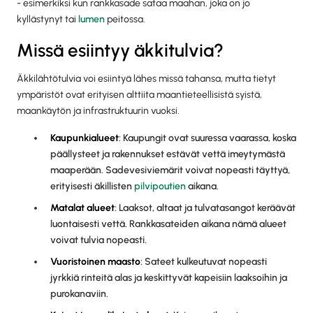
- esimerkiksi kun rankkasade sataa maahan, joka on jo
kyllästynyt tai
lumen
peitossa.
Missä esiintyy äkkitulvia?
Äkkilähtötulvia voi esiintyä lähes missä tahansa, mutta tietyt
ympäristöt ovat erityisen alttiita maantieteellisistä syistä,
maankäytön ja infrastruktuurin vuoksi.
Kaupunkialueet
: Kaupungit ovat suuressa vaarassa, koska
päällysteet ja rakennukset estävät vettä imeytymästä
maaperään. Sadevesiviemärit voivat nopeasti täyttyä,
erityisesti äkillisten
pilvipoutien
aikana.
Matalat alueet
: Laaksot, altaat ja tulvatasangot keräävät
luontaisesti vettä. Rankkasateiden aikana nämä alueet
voivat tulvia nopeasti.
Vuoristoinen maasto
: Sateet kulkeutuvat nopeasti
jyrkkiä rinteitä alas ja keskittyvät kapeisiin laaksoihin ja
purokanaviin.