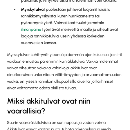
paikallisia ja lyhytkestoisia mutta erittäin voimakkaita.
Myrskytulvat
puolestaan johtuvat laajamittaisista
rannikkomyrskyistä, kuten hurrikaaneista tai
pyörremyrskyistä. Voimakkaat tuulet ja matala
ilmanpaine
työntävät merivettä maalle ja aiheuttavat
laajoja rannikkotulvia, usein yhdessä korkeiden
vuorovesien kanssa.
Myrskytulvat kehittyvät yleensä pidemmän ajan kuluessa, ja niitä
voidaan ennustaa paremmin kuin äkkitulvia. Vaikka molemmat
voivat aiheuttaa vakavia vahinkoja, äkkitulvat ovat
ainutlaatuinen uhka niiden välittömyyden ja arvaamattomuuden
vuoksi, erityisesti rannikon ulkopuolisilla alueilla, joilla ihmiset
eivät välttämättä odota äkillistä tulvaa.
Miksi äkkitulvat ovat niin
vaarallisia?
Suurin vaara äkkitulvissa on sen nopeus ja veden voima.
Äkkitulvat voivat kaataa puita, tuhota rakennuksia ja viedä