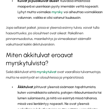
Kuivat ja puolikuivat alueet
: Kuivassa ilmastossa
maaperä ei useinkaan pysty imemään vettä nopeasti.
Lyhyt mutta voimakas
myrsky
voi aiheuttaa voimakkaan
valunnan, vaikka ei olisi satanut kuukausiin.
Jopa sellaiset paikat, joissa ei yleensä esiinny tulvia, voivat tulla
haavoittuviksi, jos olosuhteet ovat oikeat. Paikallinen
pinnanmuodostus, maankehitys ja viimeaikaiset säämallit
vaikuttavat kaikki äkkitulvariskiin.
Miten äkkitulvat eroavat
myrskytulvista?
Sekä äkkitulvat että
myrskytulvat
ovat vaarallisia tulvamuotoja,
mutta ne esiintyvät eri olosuhteissa ja ympäristöissä.
Äkkitulvat
johtuvat yleensä sisämaan tapahtumista,
kuten voimakkaista sateista, patojen rikkoutumisesta tai
lumen sulamisesta, ja niitä voi esiintyä missä tahansa,
missä vesi kerääntyy nopeasti. Ne ovat yleensä