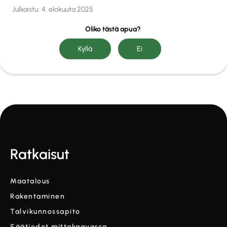
Julkaistu:
4. elokuuta 2025
Oliko tästä apua?
Ratkaisut
Maatalous
Rakentaminen
Talvikunnossapito
Säätiedot mittakaavassa