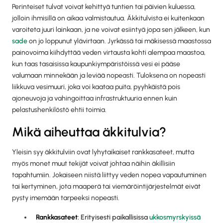
Perinteiset tulvat voivat kehittyä tuntien tai päivien kuluessa,
jolloin ihmisillä on aikaa valmistautua. Äkkitulvista ei kuitenkaan
varoiteta juuri lainkaan, ja ne voivat esiintyä jopa sen jälkeen, kun
sade
on jo loppunut ylävirtaan. Jyrkässä tai mäkisessä maastossa
painovoima kiihdyttää veden virtausta kohti alempaa maastoa,
kun taas tasaisissa kaupunkiympäristöissä vesi ei pääse
valumaan minnekään ja leviää nopeasti. Tuloksena on nopeasti
liikkuva vesimuuri, joka voi kaataa puita, pyyhkäistä pois
ajoneuvoja ja vahingoittaa infrastruktuuria ennen kuin
pelastushenkilöstö ehtii toimia.
Mikä aiheuttaa äkkitulvia?
Yleisin syy äkkitulviin ovat lyhytaikaiset rankkasateet, mutta
myös monet muut tekijät voivat johtaa näihin äkillisiin
tapahtumiin. Jokaiseen niistä liittyy veden nopea vapautuminen
tai kertyminen, jota maaperä tai viemäröintijärjestelmät eivät
pysty imemään tarpeeksi nopeasti.
Rankkasateet
: Erityisesti paikallisissa
ukkosmyrskyissä