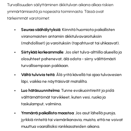
Turvallisuuden säilyttäminen äkkitulvan aikana alkaa riskien
ymmärtämisestä ja nopeasta toiminnasta. Tässä ovat
tärkeimmät varotoimet:
Seuraa säähälytyksiä
: Kiinnitä huomiota paikallisten
viranomaisten antamiin äkkitulvavaroituksiin
(mahdolliset) ja varoituksiin (tapahtuvat tai uhkaavat).
Siirtykää korkeammalle
: Jos olet tulva-alttiilla alueella ja
olosuhteet pahenevat, älä odota - siirry välittömästi
turvallisempaan paikkaan.
Vältä tulvivia teitä
: Älä yritä kävellä tai ajaa tulvavesien
läpi, vaikka ne näyttäisivät matalilta.
Luo hätäsuunnitelma
: Tunne evakuointireitit ja pidä
välttämättömät tarvikkeet, kuten vesi, ruoka ja
taskulamput, valmiina.
Ymmärrä paikallista maastoa
: Jos asut lähellä puroja,
jyrkkiä rinteitä tai viemärikanavia, muista, että ne voivat
muuttua vaarallisiksi rankkasateiden aikana.