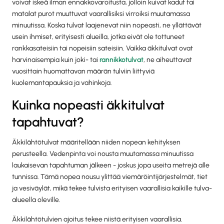
voivat iskeä ilman ennakkovaroitusta, jolloin kuivat kadut tai
matalat purot muuttuvat vaarallisiksi virroiksi muutamassa
minuutissa. Koska tulvat laajenevat niin nopeasti, ne yllättävät
usein ihmiset, erityisesti alueilla, jotka eivät ole tottuneet
rankkasateisiin tai nopeisiin sateisiin. Vaikka äkkitulvat ovat
harvinaisempia kuin joki- tai
rannikkotulvat
, ne aiheuttavat
vuosittain huomattavan määrän tulviin liittyviä
kuolemantapauksia ja vahinkoja.
Kuinka nopeasti äkkitulvat
tapahtuvat?
Äkkilähtötulvat määritellään niiden nopean kehityksen
perusteella. Vedenpinta voi nousta muutamassa minuutissa
laukaisevan tapahtuman jälkeen - joskus jopa useita metrejä alle
tunnissa. Tämä nopea nousu ylittää viemäröintijärjestelmät, tiet
ja vesiväylät, mikä tekee tulvista erityisen vaarallisia kaikille tulva-
alueella oleville.
Äkkilähtötulvien ajoitus tekee niistä erityisen vaarallisia.