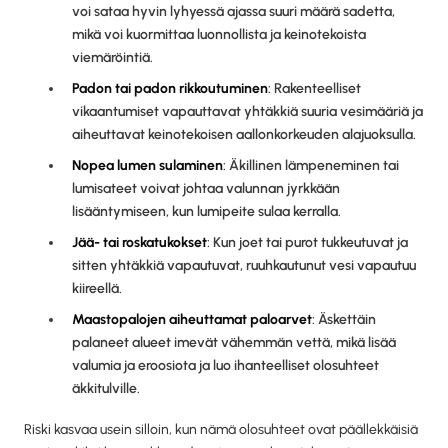
voi sataa hyvin lyhyessä ajassa suuri määrä sadetta,
mikä voi kuormittaa luonnollista ja keinotekoista
viemäröintiä.
Padon tai padon rikkoutuminen
: Rakenteelliset
vikaantumiset vapauttavat yhtäkkiä suuria vesimääriä ja
aiheuttavat keinotekoisen aallonkorkeuden alajuoksulla.
Nopea lumen sulaminen
: Äkillinen lämpeneminen tai
lumisateet voivat johtaa valunnan jyrkkään
lisääntymiseen, kun lumipeite sulaa kerralla.
Jää- tai roskatukokset
: Kun joet tai purot tukkeutuvat ja
sitten yhtäkkiä vapautuvat, ruuhkautunut vesi vapautuu
kiireellä.
Maastopalojen aiheuttamat paloarvet
: Äskettäin
palaneet alueet imevät vähemmän vettä, mikä lisää
valumia ja eroosiota ja luo ihanteelliset olosuhteet
äkkitulville.
Riski kasvaa usein silloin, kun nämä olosuhteet ovat päällekkäisiä