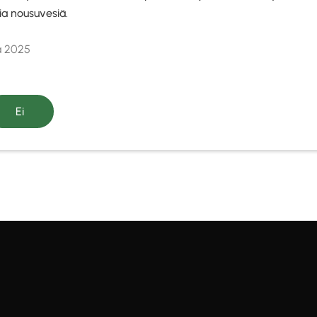
a nousuvesiä.
a 2025