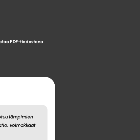
ataa PDF-tiedostona
stuu lämpimien
ktio, voimakkaat