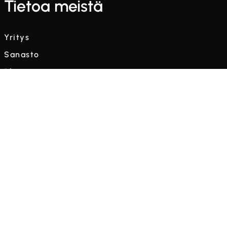
Tietoa meistä
Yritys
Sanasto
Blogi
Videot
Ehdot ja edellytykset
Tietosuojakäytäntö
än.



