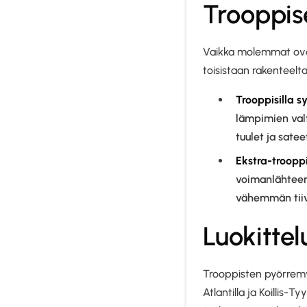
Trooppise
Vaikka molemmat ovat 
toisistaan rakenteelt
Trooppisilla s
lämpimien val
tuulet ja satee
Ekstra-trooppi
voimanlähteen
vähemmän tiivi
Luokittel
Trooppisten pyörremy
Atlantilla ja Koillis-