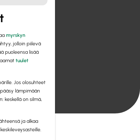
t
taa
myrskyn
yy, jolloin piilevä
ää puoleensa lisää
jaamat
tuulet
rille. Jos olosuhteet
va pääsy lämpimään
 keskellä on silmä,
lähteensä ja alkaa
 keskileveysasteille.