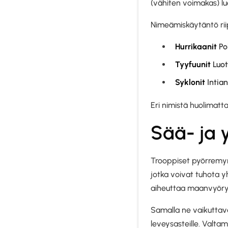
(vähiten voimakas) lu
Nimeämiskäytäntö rii
Hurrikaanit
Poh
Tyyfuunit
Luot
Syklonit
Intian
Eri nimistä huolimatt
Sää- ja 
Trooppiset pyörremyr
jotka voivat tuhota y
aiheuttaa maanvyöryjä
Samalla ne vaikuttav
leveysasteille. Valta