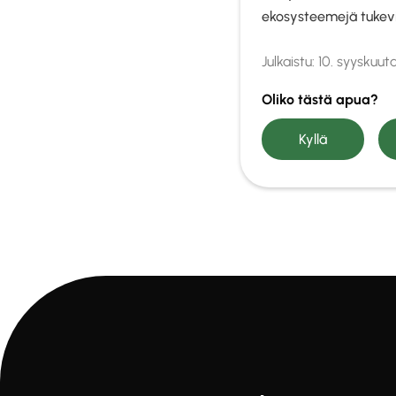
ekosysteemejä tukevi
Julkaistu:
10. syyskuut
Oliko tästä apua?