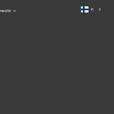
FI
meistä
