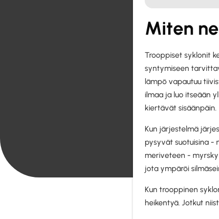
Miten ne
Trooppiset syklonit 
syntymiseen tarvittav
lämpö vapautuu tiivi
ilmaa ja luo itseään y
kiertävät sisäänpäin.
Kun järjestelmä järje
pysyvät suotuisina -
meriveteen - myrsky v
jota ympäröi silmäse
Kun trooppinen syklon
heikentyä. Jotkut nii