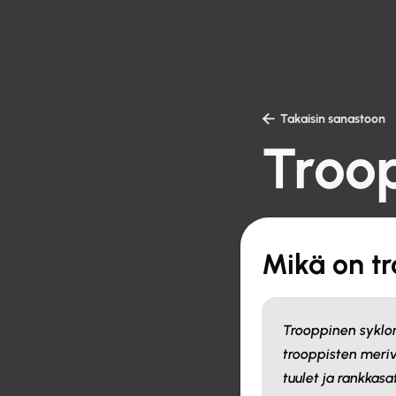

Takaisin sanastoon
Troop
Mikä on tr
Trooppinen syklo
trooppisten meriv
tuulet ja rankkasa