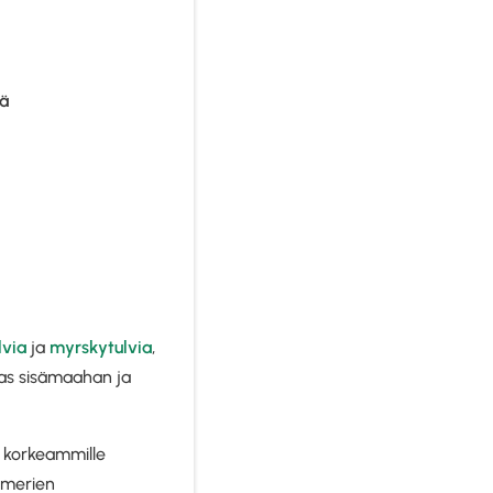
lä
lvia
ja
myrskytulvia
,
auas sisämaahan ja
a korkeammille
ä merien