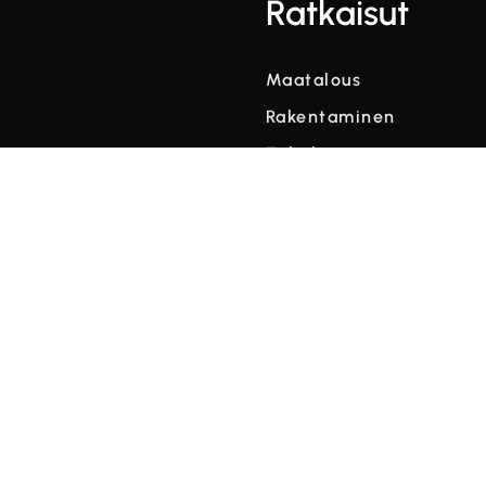
Ratkaisut
Maatalous
Rakentaminen
Talvikunnossapito
Säätiedot mittakaavas