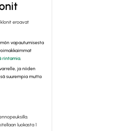
onit
klonit eroavat
ämmön vapautumisesta
n voimakkaimmat
 rintamia
.
rrelle, ja niiden
ensä suurempia mutta
ennopeuksilla.
itellaan luokasta 1