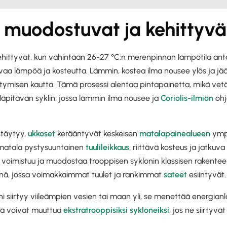
 muodostuvat ja kehittyvä
kehittyvät, kun vähintään 26-27 °C:n merenpinnan lämpötila an
aa lämpöä ja kosteutta. Lämmin, kostea ilma nousee ylös ja jääht
stymisen kautta. Tämä prosessi alentaa pintapainetta, mikä vet
lläpitävän syklin, jossa lämmin ilma nousee ja
Coriolis-ilmiön
oh
stäytyy,
ukkoset
kerääntyvät keskeisen
matalapainealueen
ympä
 matala pystysuuntainen
tuulileikkaus
, riittävä kosteus ja jatku
oimistuu ja muodostaa trooppisen syklonin klassisen rakenteen:
inä, jossa voimakkaimmat tuulet ja rankimmat
sateet
esiintyvät.
i siirtyy viileämpien vesien tai maan yli, se menettää energian
stä voivat muuttua
ekstratrooppisiksi sykloneiksi
, jos ne siirtyvät