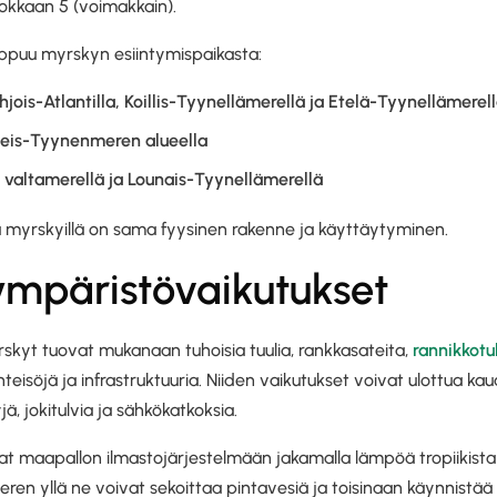
okkaan 5 (voimakkain).
ppuu myrskyn esiintymispaikasta:
jois-Atlantilla, Koillis-Tyynellämerellä ja Etelä-Tyynellämerel
eis-Tyynenmeren alueella
 valtamerellä ja Lounais-Tyynellämerellä
a myrskyillä on sama fyysinen rakenne ja käyttäytyminen.
ympäristövaikutukset
skyt tuovat mukanaan tuhoisia tuulia, rankkasateita,
rannikkotu
hteisöjä ja infrastruktuuria. Niiden vaikutukset voivat ulottua k
, jokitulvia ja sähkökatkoksia.
at maapallon ilmastojärjestelmään jakamalla lämpöä tropiikist
meren yllä ne voivat sekoittaa pintavesiä ja toisinaan käynnistä