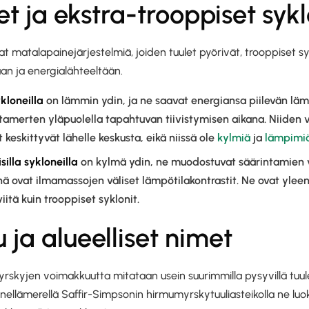
t ja ekstra-trooppiset sykl
matalapainejärjestelmiä, joiden tuulet pyörivät, trooppiset sy
aan ja energialähteeltään.
ykloneilla
on lämmin ydin, ja ne saavat energiansa piilevän l
tamerten yläpuolella tapahtuvan tiivistymisen aikana. Niide
t keskittyvät lähelle keskusta, eikä niissä ole
kylmiä
ja
lämpimiä
silla sykloneilla
on kylmä ydin, ne muodostuvat säärintamien va
ä ovat ilmamassojen väliset lämpötilakontrastit. Ne ovat yle
itä kuin trooppiset syklonit.
u ja alueelliset nimet
rskyjen voimakkuutta mitataan usein suurimmilla pysyvillä tuul
Tyynellämerellä Saffir-Simpsonin hirmumyrskytuuliasteikolla ne luok