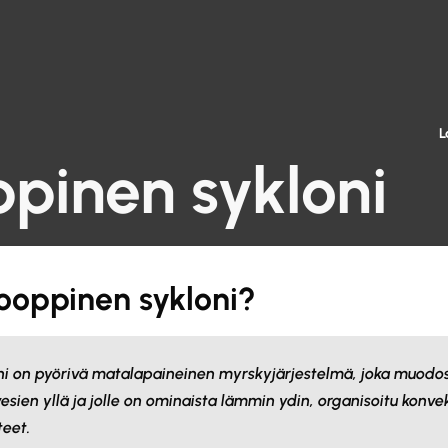
L
pinen sykloni
ooppinen sykloni?
ni on pyörivä matalapaineinen myrskyjärjestelmä, joka muodo
esien yllä ja jolle on ominaista lämmin ydin, organisoitu konve
teet.