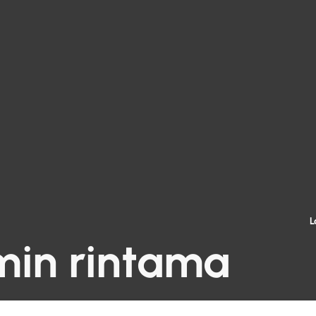
L
in rintama