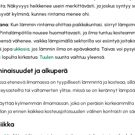
sta. Näkyvyys heikkenee usein merkittävästi, ja joskus syntyy 
syvät kylminä, kunnes rintama menee ohi.
ana:
Kun lämmin rintama ohittaa paikkakuntasi, siirryt lämp
Pintalämpötila nousee huomattavasti, ja ilma tuntuu kosteamm
nsä vähenee, vaikka lämpimällä sektorilla voi esiintyä joitaki
ai jopa
ukkosia
, jos lämmin ilma on epävakaata. Taivas voi pysy
i lopulta kirkastua.
Tuulen
suunta vaihtuu yleensä.
naisuudet ja alkuperä
 etenevä ilmamassa on tyypillisesti lämmintä ja kosteaa, sillä s
veysasteilta tai valtamerten ylitse, missä se on kerännyt lämpöä
yttää kylmemmän ilmamassan, joka on peräisin korkeammilta le
an ja ennen kaikkea kosteuspitoisuuden välinen kontrasti on sää
iikka