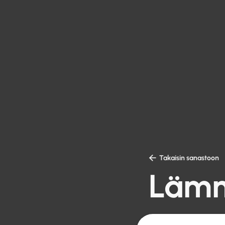

Takaisin sanastoon
Lämm