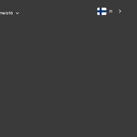
FI
meistä
