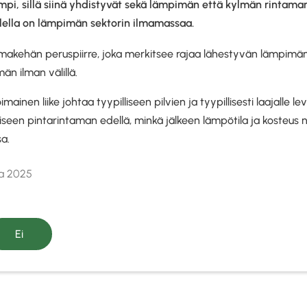
i, sillä siinä yhdistyvät sekä lämpimän että kylmän rintaman 
lella on lämpimän sektorin ilmamassaa.
makehän peruspiirre, joka merkitsee rajaa lähestyvän lämpimän 
n ilman välillä.
mainen liike johtaa tyypilliseen pilvien ja tyypillisesti laajalle l
een pintarintaman edellä, minkä jälkeen lämpötila ja kosteus
sa.
ta 2025