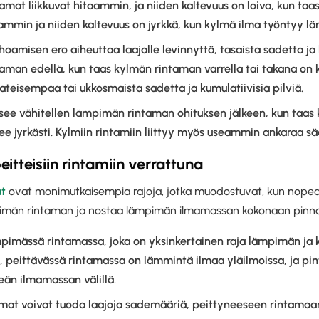
mat liikkuvat hitaammin, ja niiden kaltevuus on loiva, kun taa
ammin ja niiden kaltevuus on jyrkkä, kun kylmä ilma työntyy l
misen ero aiheuttaa laajalle levinnyttä, tasaista sadetta ja 
aman edellä, kun taas kylmän rintaman varrella tai takana on 
teisempaa tai ukkosmaista sadetta ja kumulatiivisia pilviä.
see vähitellen lämpimän rintaman ohituksen jälkeen, kun taas
kee jyrkästi. Kylmiin rintamiin liittyy myös useammin ankaraa sä
eitteisiin rintamiin verrattuna
at
ovat monimutkaisempia rajoja, jotka muodostuvat, kun nopea
imän rintaman ja nostaa lämpimän ilmamassan kokonaan pinnan
ämpimässä rintamassa, joka on yksinkertainen raja lämpimän j
la, peittävässä rintamassa on lämmintä ilmaa yläilmoissa, ja pi
leän ilmamassan välillä.
t voivat tuoda laajoja sademääriä, peittyneeseen rintamaan l