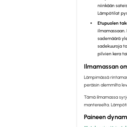
niinkään satei
Lämpötilat py
Etupuolen tak
ilmamassaan. 
sademäärä ylee
sadekuuroja t
pilvien kera ta
Ilmamassan omi
Lämpimässä rintamassa
peräisin alemmilta le
Tämä ilmamassa syrjä
mantereelta. Lämpötil
Paineen dynam