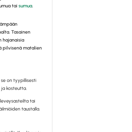
sumua tai
sumua
.
imämpään
alta. Tasainen
n hajanaisia
ä pilvisenä matalien
e on tyypillisesti
 ja kosteutta.
veysasteilta tai
ilmiöiden taustalla.