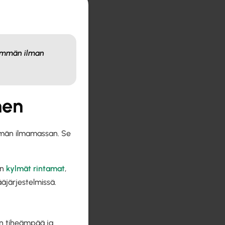
eämmän ilman
nen
mmän ilmamassan. Se
in
kylmät rintamat
,
äjärjestelmissä.
on tiheämpää ja