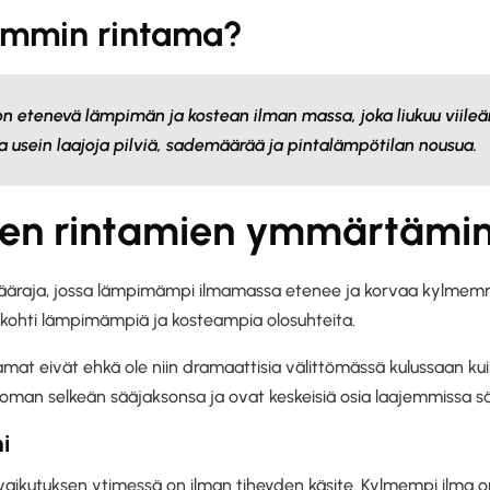
ämmin rintama?
n etenevä lämpimän ja kostean ilman massa, joka liukuu viil
aa usein laajoja pilviä, sademäärää ja pintalämpötilan nousua.
en rintamien ymmärtämi
ääraja, jossa lämpimämpi ilmamassa etenee ja korvaa kylme
ä kohti lämpimämpiä ja kosteampia olosuhteita.
mat eivät ehkä ole niin dramaattisia välittömässä kulussaan ku
man selkeän sääjaksonsa ja ovat keskeisiä osia laajemmissa sä
i
ikutuksen ytimessä on ilman tiheyden käsite. Kylmempi ilma 