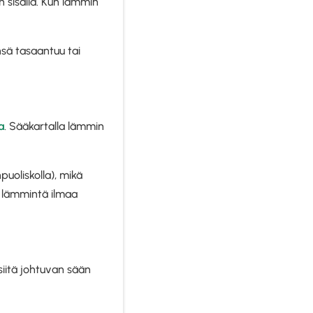
 sisällä. Kun lämmin
nsä tasaantuu tai
a
. Sääkartalla lämmin
puoliskolla), mikä
 lämmintä ilmaa
iitä johtuvan sään