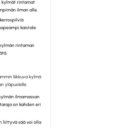
s kylmät rintamat
ämpimän ilman alle.
kerrospilviä
kapeampi kaistale
 kylmän rintaman
ätä.
mmin liikkuva kylmä
 yläpuolelle.
a kylmän ilmamassan
ntaraja on kahden eri
iittyvä sää voi olla