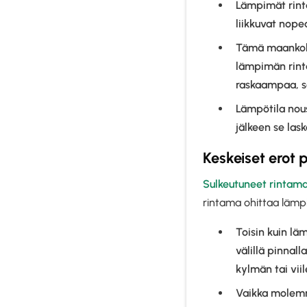
Lämpimät rinta
liikkuvat nope
Tämä maankohoa
lämpimän rint
raskaampaa, sa
Lämpötila nou
jälkeen se las
Keskeiset erot p
Sulkeutuneet rintam
rintama ohittaa lämp
Toisin kuin l
välillä pinnal
kylmän tai vii
Vaikka molemma