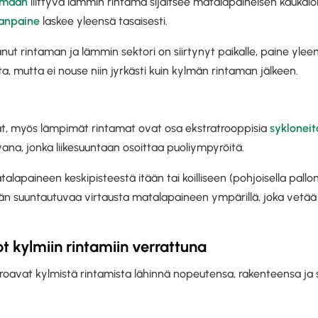
lmään
liittyvä lämmin rintama sijaitsee matalapaineisen kaukalon
anpaine
laskee yleensä tasaisesti.
nut rintaman ja lämmin sektori on siirtynyt paikalle, paine ylee
, mutta ei nouse niin jyrkästi kuin kylmän rintaman jälkeen.
t, myös lämpimät rintamat ovat osa ekstratrooppisia
sykloneit
ana, jonka liikesuuntaan osoittaa puoliympyröitä.
alapaineen keskipisteestä itään tai koilliseen (pohjoisella pallon
än suuntautuvaa virtausta matalapaineen ympärillä, joka vetää
 kylmiin rintamiin verrattuna
oavat kylmistä rintamista lähinnä nopeutensa, rakenteensa ja s