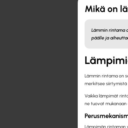
Mikä on l
Lämmin rintama o
päälle ja aiheutt
Lämpimi
Lämmin rintama on s
merkitsee siirtymist
Vaikka lämpimät rinta
ne tuovat mukanaan o
Perusmekanism
Lämpimän rintaman va