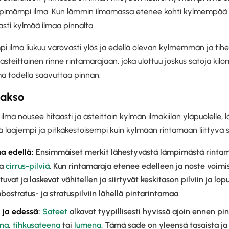
pimämpi ilma. Kun lämmin ilmamassa etenee kohti kylmempää
asti kylmää ilmaa pinnalta.
i ilma liukuu varovasti ylös ja edellä olevan kylmemmän ja tih
, asteittainen rinne rintamarajaan, joka ulottuu joskus satoja ki
lma todella saavuttaa pinnan.
jakso
ilma nousee hitaasti ja asteittain kylmän ilmakiilan yläpuolell
sä laajempi ja pitkäkestoisempi kuin kylmään rintamaan liittyvä 
aa edellä:
Ensimmäiset merkit lähestyvästä lämpimästä rintam
ia
cirrus-pilviä
. Kun rintamaraja etenee edelleen ja noste voim
uvat ja laskevat vähitellen ja siirtyvät keskitason pilviin ja lop
bostratus- ja stratuspilviin lähellä pintarintamaa.
ja edessä:
Sateet
alkavat tyypillisesti hyvissä ajoin ennen pi
ena
,
tihkusateena
tai
lumena
. Tämä sade on yleensä tasaista ja