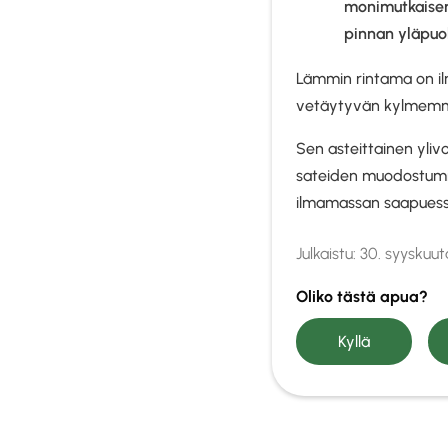
monimutkaisemp
pinnan yläpuo
Lämmin rintama on il
vetäytyvän kylmemmä
Sen asteittainen ylivoi
sateiden muodostumis
ilmamassan saapues
Julkaistu:
30. syyskuu
Oliko tästä apua?