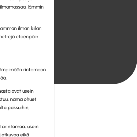
 ilmamassaa, lämmin
eämmän ilman kiilan
lometrejä eteenpäin
e, lämpimään rintamaan
sää.
asta ovat usein
istuu, nämä ohuet
ulta paksuihin,
ntarintamaa, usein
 jatkuvaa eikä