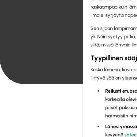
raskaampaa kuin läm
ilma ei syrjäytä nope
Sen sijaan lämpimämp
yli. Näin syntyy pitkä
siitä, missä lämmin i
Tyypillinen sää
Koska lämmin, kostea 
liittyvä sää on yleen
Reilusti etuos
korkealla olev
pilvet paksuunt
harmaisiin nim
Lähestymässä 
kevyenä
sate