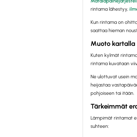
Matalapainejärjeste
rintama lähestyy,
ilm
Kun rintama on ohitta
saattaa hieman nousta
Muoto kartalla
Kuten kylmät rintama
rintama kuvataan viiv
Ne ulottuvat usein mat
heijastaa vastapäivä
pohjoiseen tai itään.
Tärkeimmät erot
Lämpimät rintamat er
suhteen: